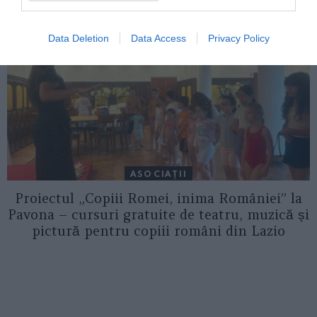
Data Deletion
Data Access
Privacy Policy
ASOCIAŢII
Proiectul „Copiii Romei, inima României” la
Pavona – cursuri gratuite de teatru, muzică și
pictură pentru copiii români din Lazio