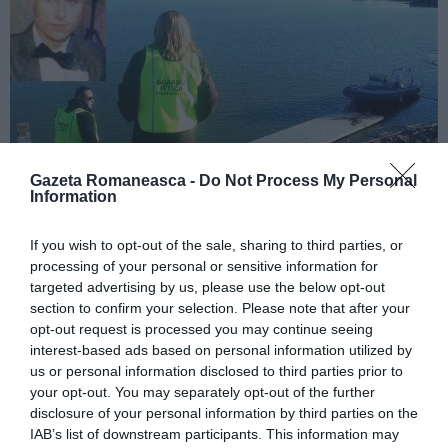
Gazeta Romaneasca -
Do Not Process My Personal
Information
If you wish to opt-out of the sale, sharing to third parties, or
processing of your personal or sensitive information for
targeted advertising by us, please use the below opt-out
Articolul anterior
section to confirm your selection. Please note that after your
See
Victor Ponta, după întâlnirea cu Matteo
more
opt-out request is processed you may continue seeing
Renzi: „Mulţumesc Italiei pentru că sprijină
interest-based ads based on personal information utilized by
lecţiile de limba română”
us or personal information disclosed to third parties prior to
your opt-out. You may separately opt-out of the further
Următorul articol
disclosure of your personal information by third parties on the
Mâncare românească în şcoli, polemică la
IAB’s list of downstream participants. This information may