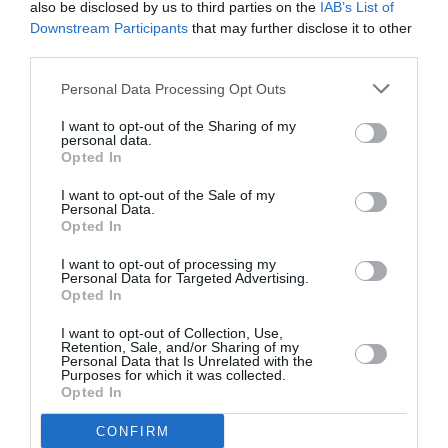
Cervignano
also be disclosed by us to third parties on the
IAB’s List of
Downstream Participants
that may further disclose it to other
third parties.
AȚI PUTEA DORI DE
Personal Data Processing Opt Outs
ASEMENEA
I want to opt-out of the Sharing of my
personal data.
Opted In
I want to opt-out of the Sale of my
Personal Data.
Opted In
I want to opt-out of processing my
Personal Data for Targeted Advertising.
Opted In
I want to opt-out of Collection, Use,
Retention, Sale, and/or Sharing of my
Personal Data that Is Unrelated with the
ITALIA
Purposes for which it was collected.
Opted In
Concursul Miss Badante 2026: informații
despre înscrieri și participare
CONFIRM