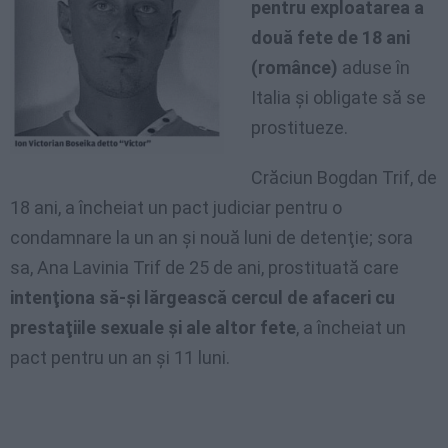
pentru exploatarea a
două fete de 18 ani
(românce)
aduse în
Italia şi obligate să se
prostitueze.
Crăciun Bogdan Trif, de
18 ani, a încheiat un pact judiciar pentru o
condamnare la un an şi nouă luni de detenţie; sora
sa, Ana Lavinia Trif de 25 de ani, prostituată care
intenţiona să-şi lărgească cercul de afaceri cu
prestaţiile sexuale şi ale altor fete
, a încheiat un
pact pentru un an şi 11 luni.