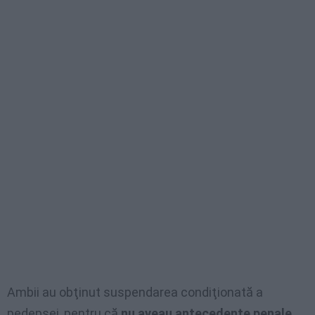
Ambii au obţinut suspendarea condiţionată a
pedepsei, pentru că
nu aveau antecedente penale.