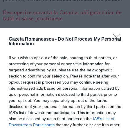
Descoperire șocantă la Catania: obligată chiar de
tatăl ei să se prostitueze
Operațiunea “Danubio” contra prostituției la
Torino, 26 mandate de arestare
Gazeta Romaneasca -
Do Not Process My Personal
Information
Articolul anterior
See
If you wish to opt-out of the sale, sharing to third parties, or
Româncă din Florenţa: „Renzi este perceput
more
processing of your personal or sensitive information for
ca o persoană care vorbeşte mult, dar îşi
targeted advertising by us, please use the below opt-out
duce proiectele la capăt”
section to confirm your selection. Please note that after your
opt-out request is processed you may continue seeing
Următorul articol
interest-based ads based on personal information utilized by
M-am bucurat că am putut să ajut o
us or personal information disclosed to third parties prior to
„româncă de-a mea”. Ajutaţi-i pe cei în
your opt-out. You may separately opt-out of the further
dificultate! Nu e greu!
disclosure of your personal information by third parties on the
IAB’s list of downstream participants. This information may
also be disclosed by us to third parties on the
IAB’s List of
AȚI PUTEA DORI DE
Downstream Participants
that may further disclose it to other