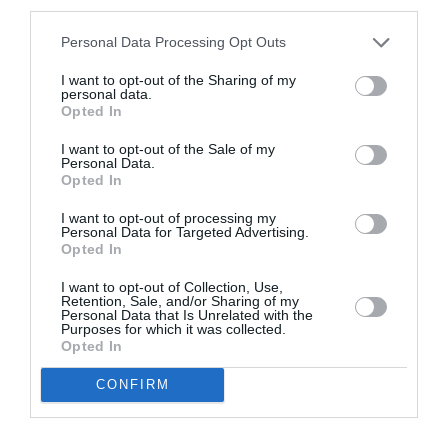
ASEMENEA
third parties.
Personal Data Processing Opt Outs
I want to opt-out of the Sharing of my
personal data.
Opted In
I want to opt-out of the Sale of my
Personal Data.
Opted In
I want to opt-out of processing my
Personal Data for Targeted Advertising.
Opted In
ITALIA
I want to opt-out of Collection, Use,
Concursul Miss Badante 2026: informații
Retention, Sale, and/or Sharing of my
Personal Data that Is Unrelated with the
despre înscrieri și participare
Purposes for which it was collected.
Opted In
CONFIRM