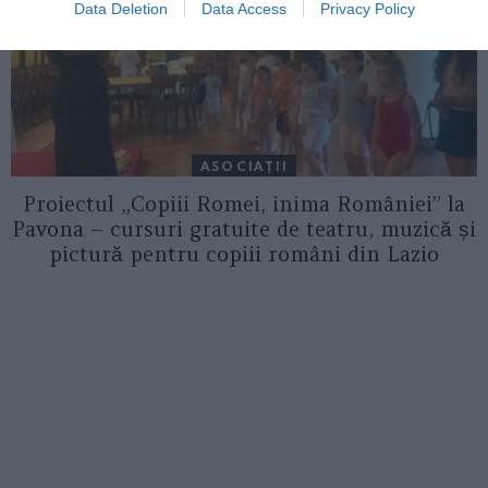
Data Deletion
Data Access
Privacy Policy
ASOCIAŢII
Proiectul „Copiii Romei, inima României” la
Pavona – cursuri gratuite de teatru, muzică și
pictură pentru copiii români din Lazio