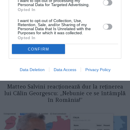
ASEMENEA
I want to opt-out of processing my
Personal Data for Targeted Advertising.
Opted In
I want to opt-out of Collection, Use,
Retention, Sale, and/or Sharing of my
Personal Data that Is Unrelated with the
Purposes for which it was collected.
Opted In
CONFIRM
Data Deletion
Data Access
Privacy Policy
ITALIA
Matteo Salvini reacționează dur la reținerea
lui Călin Georgescu: „Nebunie ce se întâmplă
în România!”