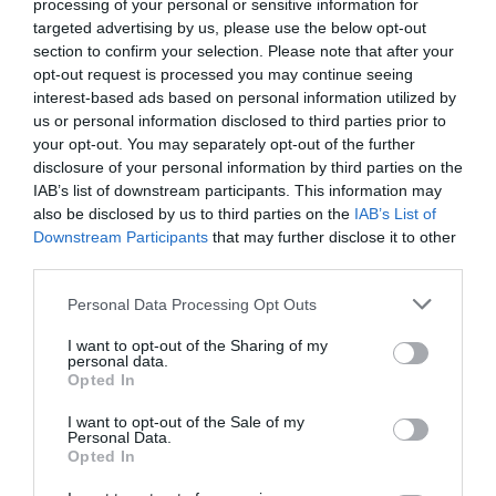
processing of your personal or sensitive information for
pe lângă Înalta Curte de Casație și Justiție, în vederea
targeted advertising by us, please use the below opt-out
stabilirii situației de fapt”.
section to confirm your selection. Please note that after your
opt-out request is processed you may continue seeing
Șoșoacă a respins acuzațiile într-o transmisie live pe
interest-based ads based on personal information utilized by
us or personal information disclosed to third parties prior to
Facebook.
your opt-out. You may separately opt-out of the further
disclosure of your personal information by third parties on the
STIRI ROMANIA
IAB’s list of downstream participants. This information may
also be disclosed by us to third parties on the
IAB’s List of
Articolul anterior
See
Downstream Participants
that may further disclose it to other
Cât a plătit un ieşean pentru şase ani de
more
third parties.
vechime în muncă. Suma este uriaşă
Personal Data Processing Opt Outs
Următorul articol
Au încercat să scape de CARANTINĂ
I want to opt-out of the Sharing of my
personal data.
prezentând contracte de muncă FALSE la
Opted In
frontieră
I want to opt-out of the Sale of my
Personal Data.
Opted In
AȚI PUTEA DORI DE