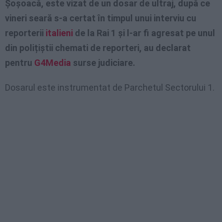
Șoșoacă, este vizat de un dosar de ultraj, după ce
vineri seară s-a certat în timpul unui interviu cu
reporterii
italieni
de la Rai 1 și l-ar fi agresat pe unul
din polițiștii chemati de reporteri, au declarat
pentru
G4Media
surse judiciare.
Dosarul este instrumentat de Parchetul Sectorului 1.