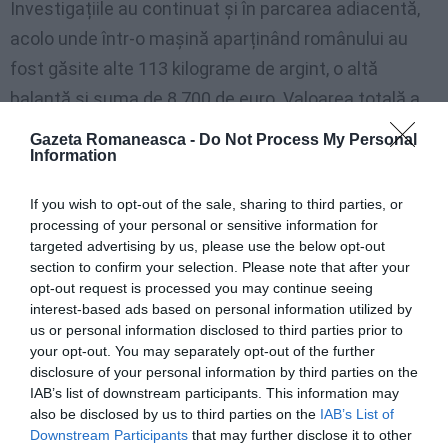
Investigațiile au continuat și în parcarea adiacentă,
acolo unde într-o mașină aparținând românului au
fost găsite alte 113 kilograme de argint, o altă
balanță și suma de 8.700 de euro. Valoarea totală a
bunurilor confiscate este uriașă.
Gazeta Romaneasca -
Do Not Process My Personal
Information
►
Fals notar român, arestat la Verona după ce a
If you wish to opt-out of the sale, sharing to third parties, or
continuat activitatea în ciuda interdicției
processing of your personal or sensitive information for
targeted advertising by us, please use the below opt-out
section to confirm your selection. Please note that after your
opt-out request is processed you may continue seeing
interest-based ads based on personal information utilized by
us or personal information disclosed to third parties prior to
your opt-out. You may separately opt-out of the further
disclosure of your personal information by third parties on the
IAB’s list of downstream participants. This information may
also be disclosed by us to third parties on the
IAB’s List of
Downstream Participants
that may further disclose it to other