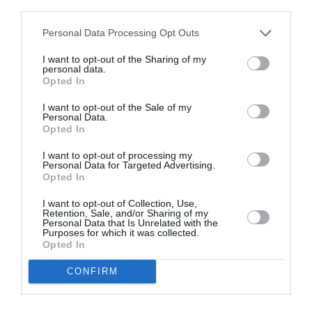
third parties.
Personal Data Processing Opt Outs
I want to opt-out of the Sharing of my
personal data.
Opted In
I want to opt-out of the Sale of my
Obiectele pot fi recunoscute de
Personal Data.
Opted In
proprietari
I want to opt-out of processing my
Personal Data for Targeted Advertising.
Cei doi bărbați au fost duși la penitenciarul San
Opted In
Vittore, în așteptarea procesului. Pentru a ajuta
I want to opt-out of Collection, Use,
persoanele păgubite să își recupereze bunurile,
Retention, Sale, and/or Sharing of my
Personal Data that Is Unrelated with the
Poliția din Milano
a publicat pe site-ul oficial
Purposes for which it was collected.
Opted In
fotografii cu obiectele descoperite. Victimele pot
accesa secțiunea „
bacheca oggetti trovati
” pentru a
CONFIRM
verifica imaginile și a semnala dacă recunosc bijuterii