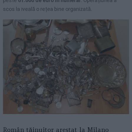
peste
61.000 de euro în numerar
. Operațiunea a
scos la iveală o rețea bine organizată.
Român tăinuitor arestat la Milano