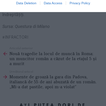
sau obiecte de valoare. Astfel, autoritățile speră să
Data Deletion
Data Access
Privacy Policy
restituie măcar o parte din bunurile furate celor
îndreptățiți.
Sursa: Questura di Milano
INFRACTORI
Articolul anterior
See
Nouă tragedie la locul de muncă în Roma:
more
un muncitor român a căzut de la etajul 5 și
a murit
Următorul articol
Momente de groază la gara din Padova,
italiancă de 55 de ani abuzată de un român.
„Mi-a dat pastile, apoi m-a violat”
AȚI PUTEA DORI DE