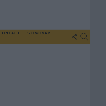
CONTACT
PROMOVARE
FOLLOW
SEARCH
US
Couple Photoshoot Paris