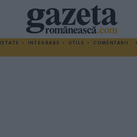
IETATE
INTEGRARE
UTILE
COMENTARII