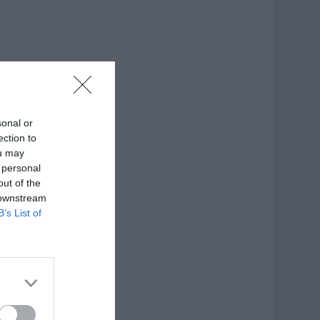
sonal or
ection to
ou may
 personal
out of the
 downstream
B’s List of