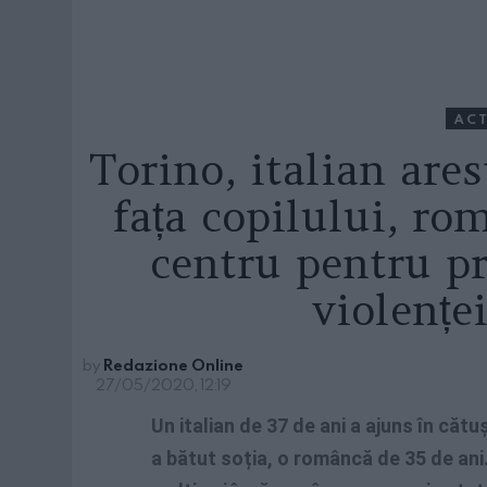
ACT
Torino, italian ares
fața copilului, ro
centru pentru pr
violențe
by
Redazione Online
27/05/2020, 12:19
Un italian de 37 de ani a ajuns în căt
a bătut soția, o româncă de 35 de ani