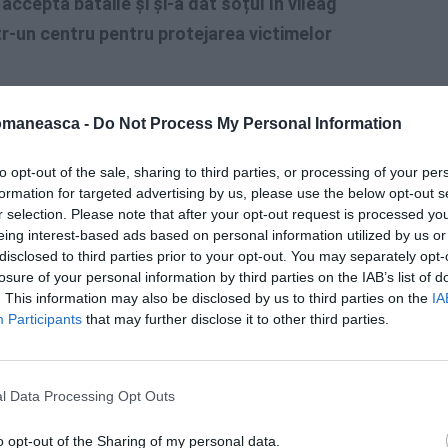
accepta bătăile și și-a dat soțul în vileag
ntr-un centru pentru protejarea victimelor
și au împreună un copil de doi ani, însă asta
omaneasca -
Do Not Process My Personal Information
 de mai multe ori soția. Conform
 italiană, românca nu a mai suportat
to opt-out of the sale, sharing to third parties, or processing of your per
formation for targeted advertising by us, please use the below opt-out s
ă ultima bătaie încasată, chiar în fața
r selection. Please note that after your opt-out request is processed y
nță a poliției.
eing interest-based ads based on personal information utilized by us or
disclosed to third parties prior to your opt-out. You may separately opt-
losure of your personal information by third parties on the IAB’s list of
. This information may also be disclosed by us to third parties on the
IA
Participants
that may further disclose it to other third parties.
l Data Processing Opt Outs
o opt-out of the Sharing of my personal data.