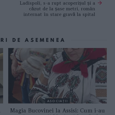
Ladispoli, s-a rupt acoperișul și a
căzut de la șase metri, român
internat în stare gravă la spital
ORI DE ASEMENEA
ASOCIAŢII
a
Magia Bucovinei la Assisi: Cum i-au