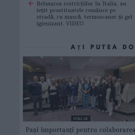
Relaxarea restricțiilor în Italia, au
more
ieșit prostituatele românce pe
stradă, cu mască, termoscaner și gel
igienizant. VIDEO
AȚI PUTEA D
ITALIA
Pași importanți pentru colaborare