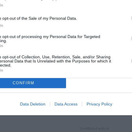
In
o opt-out of the Sale of my Personal Data.
In
at întreaga poveste, însă urmele lăsate pe
to opt-out of processing my Personal Data for Targeted
ing.
de gol. Italianul a fost încarcerat, iar
In
 copilul de doi ani, într-un centru pentru
o opt-out of Collection, Use, Retention, Sale, and/or Sharing
ersonal Data that Is Unrelated with the Purposes for which it
ice.
lected.
In
ebook:
GAZETA ROMÂNEASCĂ
CONFIRM
irme-din-austria-cu-300-000-de-euro-dar-
Data Deletion
Data Access
Privacy Policy
Următorul articol