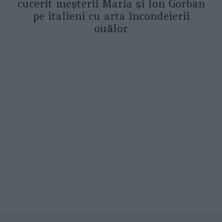
cucerit meșterii Maria și Ion Gorban
pe italieni cu arta încondeierii
ouălor