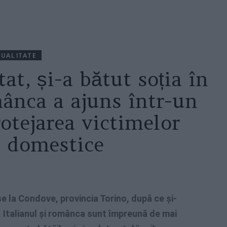
UALITATE
tat, și-a bătut soția în
mânca a ajuns într-un
otejarea victimelor
i domestice
ușe la Condove, provincia Torino, după ce și-
. Italianul și românca sunt împreună de mai