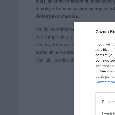
mulți ani însă românca nu a mai putut 
la poliție. Femeia a ajuns cu copilul î
violenței domestice.
Cei doi sunt împreună de mai mulți ani 
Gazeta R
nu l-a împiedicat pe italian să-și bată
observatornews.ro, care citează presa
If you wish 
sensitive in
agresiunile la care este supusă și, dup
confirm you
copilului, a solicitat intervenția de urge
continue se
information 
further disc
participants
Downstream 
Persona
I want t