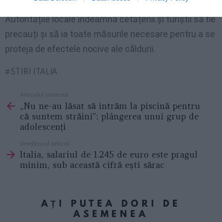
sporite în perioadele de temperaturi extreme.
Autoritățile locale îndeamnă cetățenii și turiștii să fie
precauți și să ia toate măsurile necesare pentru a se
proteja de efectele nocive ale căldurii.
STIRI ITALIA
Articolul anterior
See
„Nu ne-au lăsat să intrăm la piscină pentru
more
că suntem străini”: plângerea unui grup de
adolescenți
Următorul articol
Italia, salariul de 1.245 de euro este pragul
minim, sub această cifră ești sărac
AȚI PUTEA DORI DE
ASEMENEA