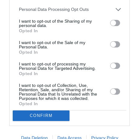
rapid, iar ambulanța sosită la fața locului nu a putut
Personal Data Processing Opt Outs
decât să constate decesul tânărului. În apropierea
I want to opt-out of the Sharing of my
stabilimentului Lido La Perla, carabinierii de la stația
personal data.
Opted In
Torre del Greco au efectuat toate investigațiile
necesare pentru a înțelege circumstanțele tragediei.
I want to opt-out of the Sale of my
Personal Data.
Informațiile disponibile sunt încă puține și
Opted In
fragmentare, iar identitatea băiatului nu a fost
I want to opt-out of processing my
Personal Data for Targeted Advertising.
făcută publică.
Opted In
>>>
Căldură extremă în Italia, un bărbat a murit pe
I want to opt-out of Collection, Use,
șezlong în timp ce făcea plajă
Retention, Sale, and/or Sharing of my
Personal Data that Is Unrelated with the
Purposes for which it was collected.
Opted In
Valurile de căldură din Italia continuă să pună în
pericol viețile oamenilor, în special pe cele ale celor
CONFIRM
mai vulnerabili. Aceste incidente tragice subliniază
importanța măsurilor de precauție și a vigilenței
Data Deletion
Data Access
Privacy Policy