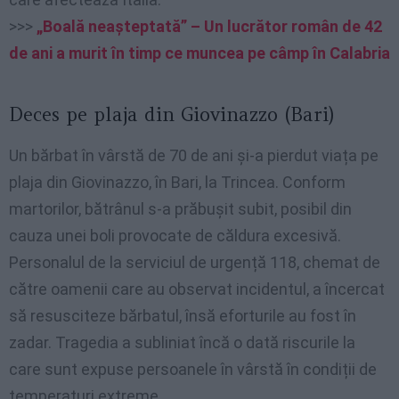
>>>
„Boală neașteptată” – Un lucrător român de 42
de ani a murit în timp ce muncea pe câmp în Calabria
Deces pe plaja din Giovinazzo (Bari)
Un bărbat în vârstă de 70 de ani și-a pierdut viața pe
plaja din Giovinazzo, în Bari, la Trincea. Conform
martorilor, bătrânul s-a prăbușit subit, posibil din
cauza unei boli provocate de căldura excesivă.
Personalul de la serviciul de urgență 118, chemat de
către oamenii care au observat incidentul, a încercat
să resusciteze bărbatul, însă eforturile au fost în
zadar. Tragedia a subliniat încă o dată riscurile la
care sunt expuse persoanele în vârstă în condiții de
temperaturi extreme.