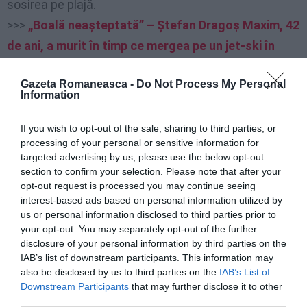
sosirea pe plajă.
>>>
„Boală neașteptată” – Ștefan Dragoș Maxim, 42
de ani, a murit în timp ce mergea pe un jet-ski în
Salento
Gazeta Romaneasca -
Do Not Process My Personal
Information
Torre del Greco: Un tânăr de 16 ani se
îneacă
If you wish to opt-out of the sale, sharing to third parties, or
processing of your personal or sensitive information for
targeted advertising by us, please use the below opt-out
O altă tragedie a avut loc în Torre del Greco, provincia
section to confirm your selection. Please note that after your
Napoli, unde un băiat de doar 16 ani și-a pierdut viața
opt-out request is processed you may continue seeing
interest-based ads based on personal information utilized by
în mare. Incidentul s-a petrecut în jurul prânzului, pe
us or personal information disclosed to third parties prior to
via Litoranea. Potrivit rapoartelor locale, tânărul ar fi
your opt-out. You may separately opt-out of the further
plonjat în mare și s-a înecat la scurt timp după
disclosure of your personal information by third parties on the
IAB’s list of downstream participants. This information may
aceea, din motive încă necunoscute.
also be disclosed by us to third parties on the
IAB’s List of
Downstream Participants
that may further disclose it to other
Serviciile de apel de urgență și salvare au intervenit
third parties.