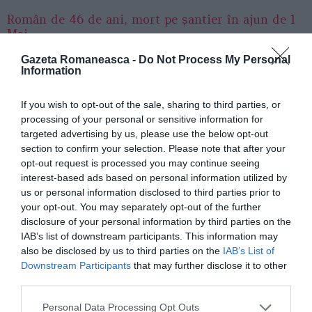
Român de 46 de ani, mort pe șantier în ajun de 1
Mai
Gazeta Romaneasca -
Do Not Process My Personal
Information
Articolul anterior
See
Roberta Anastase se va cununa după ce a
more
If you wish to opt-out of the sale, sharing to third parties, or
fost cerută de 3 ori în căsătorie
processing of your personal or sensitive information for
targeted advertising by us, please use the below opt-out
Următorul articol
section to confirm your selection. Please note that after your
Acordul pentru morţi dintre România şi
opt-out request is processed you may continue seeing
Italia / Dacă nu ai bani de repatriere, te
interest-based ads based on personal information utilized by
îngroapă primăria italiană
us or personal information disclosed to third parties prior to
your opt-out. You may separately opt-out of the further
disclosure of your personal information by third parties on the
AȚI PUTEA DORI DE
IAB’s list of downstream participants. This information may
ASEMENEA
also be disclosed by us to third parties on the
IAB’s List of
Downstream Participants
that may further disclose it to other
third parties.
Personal Data Processing Opt Outs