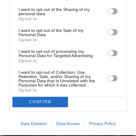
I want to opt-out of the Sharing of my
personal data.
Opted In
I want to opt-out of the Sale of my
Personal Data.
Opted In
I want to opt-out of processing my
ITALIA
Personal Data for Targeted Advertising.
Opted In
Concursul Miss Badante 2026: informații
despre înscrieri și participare
I want to opt-out of Collection, Use,
Retention, Sale, and/or Sharing of my
Personal Data that Is Unrelated with the
Purposes for which it was collected.
Opted In
CONFIRM
Data Deletion
Data Access
Privacy Policy