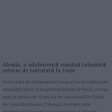
Alessia, o adolescentă română talentată
extrem de talentată la tenis
Primii 4 ani de antrenament au avut loc în cadrul unei
societății aflate în localitatea Musile Di Piave, ca mai
apoi, la vârsta de 10 ani, să fie transferată la Clubul
de Tenis Barchessa (Treviso), moment care
marchează începutul carierei în tenis a Alessiei,