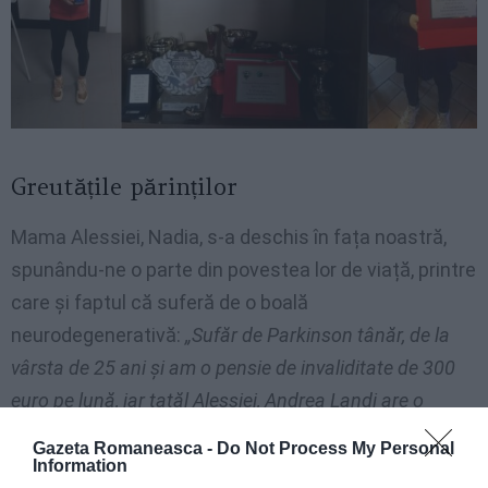
Greutățile părinților
Mama Alessiei, Nadia, s-a deschis în fața noastră,
spunându-ne o parte din povestea lor de viață, printre
care și faptul că suferă de o boală
neurodegenerativă:
„Sufăr de Parkinson tânăr, de la
vârsta de 25 ani și am o pensie de invaliditate de 300
euro pe lună, iar tatăl Alessiei, Andrea Landi are o
pensie de 800 euro. Printre facturi, chirie, plus alte
Gazeta Romaneasca -
Do Not Process My Personal
cheltuieli și datorii, cu greu ajungem la sfârșitul lunii.
Information