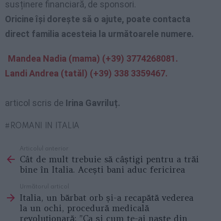
susținere financiară, de sponsori.
Oricine își dorește să o ajute, poate contacta
direct familia acesteia la următoarele numere.
Mandea Nadia (mama) (+39) 3774268081.
Landi Andrea (tatăl) (+39) 338 3359467.
articol scris de
Irina Gavriluț.
ROMANI IN ITALIA
Articolul anterior
See
Cât de mult trebuie să câștigi pentru a trăi
more
bine în Italia. Acești bani aduc fericirea
Următorul articol
Italia, un bărbat orb și-a recapătă vederea
la un ochi, procedură medicală
revoluționară: ”Ca și cum te-ai naște din