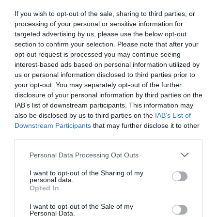
Pentru antrenamentul Alessiei de 2 ori pe săptămână
If you wish to opt-out of the sale, sharing to third parties, or
processing of your personal or sensitive information for
plătesc peste 200 de euro pe lună. Alessia și-ar fi dorit
targeted advertising by us, please use the below opt-out
să se antreneze de 4 ori pe săptămână, însă noi ca
section to confirm your selection. Please note that after your
opt-out request is processed you may continue seeing
părinți am fost obligați să o refuzăm din cauza
interest-based ads based on personal information utilized by
cheltuielilor mari. Deocamdată doar în provincia
us or personal information disclosed to third parties prior to
your opt-out. You may separately opt-out of the further
Venezia avem posibilitatea să o ducem.”
disclosure of your personal information by third parties on the
IAB’s list of downstream participants. This information may
De-a lungul anilor, Alessia a participat la diverse
also be disclosed by us to third parties on the
IAB’s List of
turnee în regiunea Veneto, la campionatul italian din
Downstream Participants
that may further disclose it to other
third parties.
Serramazzoni (Modena), în Milano, cât și la Verona în
anul 2021. În anul 2022 Alessia a fost vice-
Personal Data Processing Opt Outs
campioană regională la singular, cât și pe echipe!
I want to opt-out of the Sharing of my
personal data.
Doar în ultimii 5 ani Alessia a câștigat peste 35 de
Opted In
trofee din victoriile sale!
I want to opt-out of the Sale of my
Personal Data.