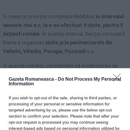
În ceea ce priveşte complexul Rebibbia,
în intervalul
ianuarie-mai a.c. la s-au efectuat 4 vizite, pentru 5
deţinuti români.
În acelaşi interval, Secţia consulară
Roma a organizat
vizite şi la penitenciarele din
Velletri, Viterbo, Perugia, Pozzuoli
ş.a.
În aceste condiţii, considerăm că evidenţierea de
către redacţie în corpul articolului a respectivei
Gazeta Romaneasca -
Do Not Process My Personal
declaraţii a mediatorului cultural
este una
Information
nejustificată
, fiind neconcordantă cu volumul efectiv
If you wish to opt-out of the sale, sharing to third parties, or
de asistenţă consulară acordată deţinuţilor români
processing of your personal or sensitive information for
din zona de competenţă.”
targeted advertising by us, please use the below opt-out
section to confirm your selection. Please note that after your
opt-out request is processed you may continue seeing
interest-based ads based on personal information utilized by