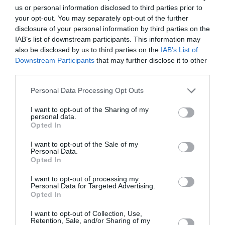
us or personal information disclosed to third parties prior to
your opt-out. You may separately opt-out of the further
Articolul anterior
See
disclosure of your personal information by third parties on the
Trilaterala România-Grecia-Italia la
more
IAB’s list of downstream participants. This information may
Accademia di Romania
also be disclosed by us to third parties on the
IAB’s List of
Downstream Participants
that may further disclose it to other
Următorul articol
BREAKING NEWS: Dan Diaconescu intră la
third parties.
guvernare, Simona Man preia ministerul
Personal Data Processing Opt Outs
diasporei: „Îi vom aduce pe români acasă”
I want to opt-out of the Sharing of my
personal data.
Opted In
AȚI PUTEA DORI DE
ASEMENEA
I want to opt-out of the Sale of my
Personal Data.
Opted In
I want to opt-out of processing my
Personal Data for Targeted Advertising.
Opted In
I want to opt-out of Collection, Use,
Retention, Sale, and/or Sharing of my