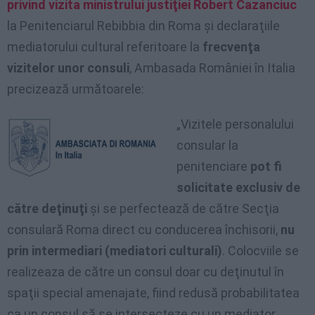
privind vizita ministrului justiţiei Robert Cazanciuc
la Penitenciarul Rebibbia din Roma şi declaraţiile
mediatorului cultural referitoare la
frecvenţa
vizitelor unor consuli
, Ambasada României în Italia
precizează următoarele:
„Vizitele personalului
consular la
penitenciare
pot fi
solicitate exclusiv de
către deţinuţi
şi se perfectează de către Secţia
consulară Roma direct cu conducerea închisorii,
nu
prin intermediari (mediatori culturali)
. Colocviile se
realizeaza de către un consul doar cu deţinutul în
spaţii special amenajate, fiind redusă probabilitatea
ca un consul să se intersecteze cu un mediator.