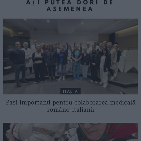
AȚI PUTEA DORI DE
ASEMENEA
ITALIA
Pași importanți pentru colaborarea medicală
româno-italiană