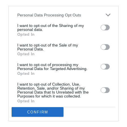
third parties.
instituției ambasadei și a oficiilor consulare către
cetățeni și în slujba interesului lor și a făcut apel la
Personal Data Processing Opt Outs
un dialog constructiv, bazat pe încredere și respect
I want to opt-out of the Sharing of my
personal data.
reciproc, și la unitate.
Opted In
I want to opt-out of the Sale of my
“Comunicarea poate să determine respectul de sine al
Personal Data.
comunităţii şi să educe la o cultură a solidarității.
Opted In
Unitatea noastră este fundamentală, într-o lume
I want to opt-out of processing my
Personal Data for Targeted Advertising.
supusă unor provocări extreme și în care dorința de
Opted In
dezbinare reprezintă, din păcate, doar una dintre
I want to opt-out of Collection, Use,
armele utilizate.
Retention, Sale, and/or Sharing of my
Personal Data that Is Unrelated with the
Purposes for which it was collected.
Opted In
În ultimul deceniu, o parte din aceste semințe ale
dezbinării au fost sădite și în sânul statelor
CONFIRM
democratice prin intermediul rețelelor sociale, adesea