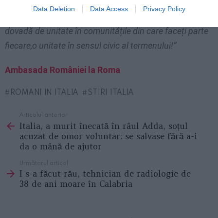
sub falsul pretext al libertății de expresie. De aceea, fac
Data Deletion
Data Access
Privacy Policy
apel la dumneavoastră de a da mai mult ca oricând
dovadă de unitate în comunitățile din care faceți parte
fiecare,o unitate în sensul civic al termenului!”
Ambasada României la Roma
ROMANI IN ITALIA
STIRI ITALIA
Articolul anterior
See
Italia, a murit înecată în râul Adda, soțul
more
acuzat de omor voluntar: se salvase fără a-i
da o mână de ajutor
Următorul articol
I s-a făcut rău, tehnician de radiologie de
38 de ani moare în Calabria