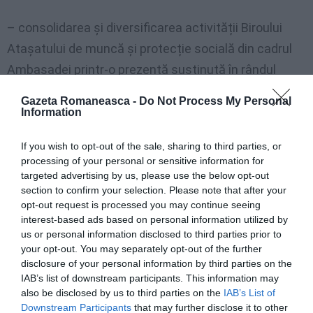
– consolidarea și diversificarea activității Biroului
Atașatului de muncă și protecție socială din cadrul
Ambasadei printr-o prezență susținută în rândul
comunității, deplasări în teritoriu, organizarea de
Gazeta Romaneasca -
Do Not Process My Personal
sesiuni tematice live pe rețelele sociale ale
Information
ambasadei, oferirea de informații celor interesați la
If you wish to opt-out of the sale, sharing to third parties, or
sediul oficiului consular de la Roma
processing of your personal or sensitive information for
targeted advertising by us, please use the below opt-out
De asemenea, ambasadorul român a anunțat intenția
section to confirm your selection. Please note that after your
opt-out request is processed you may continue seeing
de a organiza periodic întâlniri cu reprezentanții
interest-based ads based on personal information utilized by
comunității românești, cu scopul creșterii coeziunii şi
us or personal information disclosed to third parties prior to
your opt-out. You may separately opt-out of the further
al stimulării implicării prezenţei românilor în viaţa
disclosure of your personal information by third parties on the
societăţii italiene.
IAB’s list of downstream participants. This information may
also be disclosed by us to third parties on the
IAB’s List of
A asigurat pe cei prezenți de întreaga deschidere a
Downstream Participants
that may further disclose it to other