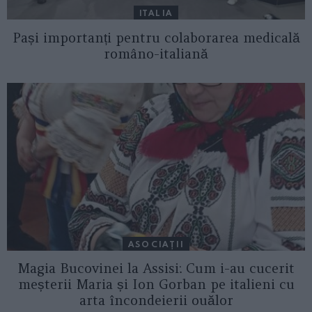
ITALIA
Pași importanți pentru colaborarea medicală
româno-italiană
ASOCIAŢII
Magia Bucovinei la Assisi: Cum i-au cucerit
meșterii Maria și Ion Gorban pe italieni cu
arta încondeierii ouălor