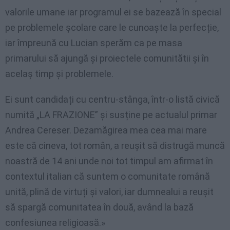
valorile umane iar programul ei se bazează în special
pe problemele școlare care le cunoaște la perfecție,
iar împreună cu Lucian sperăm ca pe masa
primarului să ajungă și proiectele comunitătii și în
acelaș timp și problemele.
Ei sunt candidați cu centru-stânga, într-o listă civică
numită „LA FRAZIONE” și susține pe actualul primar
Andrea Cereser. Dezamăgirea mea cea mai mare
este că cineva, tot român, a reușit să distrugă muncă
noastră de 14 ani unde noi tot timpul am afirmat în
contextul italian că suntem o comunitate română
unită, plină de virtuți și valori, iar dumnealui a reușit
să spargă comunitatea în două, având la bază
confesiunea religioasă.»