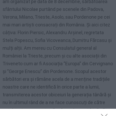
am organizat pe data de 8 decembrie, sărbătoarea
sfântului Nicolae purtând pe scenele din Padova,
Verona, Milano, Trieste, Asolo, sau Pordenone pe cei
mai mari artiști consacrați din România. Și aici citez
câțiva: Florin Piersic, Alexandru Arșinel, regretata
Stela Popescu, Sofia Vicoveanca, Dumitru Fărcasu și
mulți alții. Am mereu cu Consulatul general al
României la Trieste, precum și cu alte asociații din
Triveneto cum ar fi Asociația ”Europa” din Cervignano
și ”George Enescu” din Pordenone. Scopul acestor
sărbători era și rămâne acela de a menține tradițiile
noastre care ne identifică în orice parte a lumii,
transmiterea acestor obiceiuri la generația tânără și
nu în ultimul rând de a ne face cunoscuți de către
autohtoni cu speranța că neîncrederea și frică către