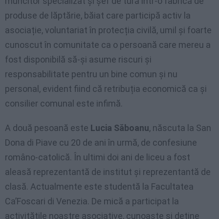
muncitor specializat și șef de tură într-o fabrică de
produse de lăptărie, băiat care participă activ la
asociație, voluntariat în protecția civilă, umil și foarte
cunoscut în comunitate ca o persoană care mereu a
fost disponibilă să-și asume riscuri și
responsabilitate pentru un bine comun și nu
personal, evident fiind că retribuția economică ca și
consilier comunal este infimă.
A două pesoană este
Lucia Săboanu
, născuta la San
Dona di Piave cu 20 de ani în urmă, de confesiune
româno-catolică. În ultimi doi ani de liceu a fost
aleasă reprezentantă de institut și reprezentantă de
clasă. Actualmente este studentă la Facultatea
Ca’Foscari di Venezia. De mică a participat la
activitătile noastre asociative, cunoaște și deține