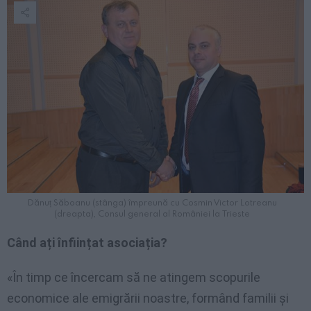
Dănuț Săboanu (stânga) împreună cu Cosmin Victor Lotreanu
(dreapta), Consul general al României la Trieste
Când ați înființat asociația?
«În timp ce încercam să ne atingem scopurile
economice ale emigrării noastre, formând familii și