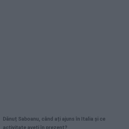
Dănuț Saboanu, când ați ajuns în Italia și ce
activitate aveți în prezent?