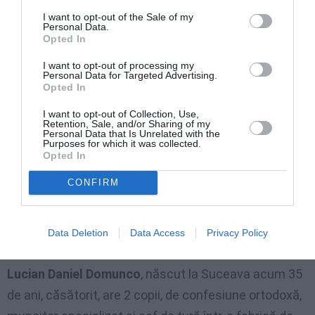
locale la
San Dona di Piave…
I want to opt-out of the Sale of my
Personal Data.
Opted In
«Proiecte noi sunt multe, iar unul dintre ele este
I want to opt-out of processing my
acela de a reuși și a duce în consiliul comunal doi
Personal Data for Targeted Advertising.
Opted In
cetățeni români. Ar fi pentru prima dată în acest oraș,
singurul factor negativ este că sunt la momentul
I want to opt-out of Collection, Use,
Retention, Sale, and/or Sharing of my
actual 7 candidați. Noi ne-am pregătit pentru aceste
Personal Data that Is Unrelated with the
Purposes for which it was collected.
alegeri de acum 5 ani căutând și pregătind două
Opted In
persoane care cunosc viața socială a orașului,
CONFIRM
problemele în școli a comunităti noastre și nu numai,
viața asociativă și cea de protecție civilă. Aceste
Data Deletion
Data Access
Privacy Policy
persoane sunt:
Lucian Daniel Domunco
, născut la Suceava acum 35
de ani, căsătorit, are 2 copii, de confesiune ortodoxă,