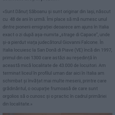
«Sunt Dănuț Săboanu și sunt originar din Iași, născut
cu 48 de ani în urmă. Îmi place să mă numesc unul
dintre pionerii emigrației deoarece am ajuns în Italia
exact o zi după așa-numita „strage di Capace”, unde
și-a pierdut viața judecătorul Giovanni Falcone. În
Italia locuiesc la San Donă di Piave (VE) încă din 1997,
primul din cei 1300 care astăzi au reședință în
această mică localitate de 43.000 de locuitori. Am
terminat liceul în profilul uman dar aici în Italia am
schimbat și învățat mai multe meserii, printre care
grădinăritul, o ocupație frumoasă de care sunt
orgolios să o cunosc și o practic în cadrul primăriei
din localitate.»