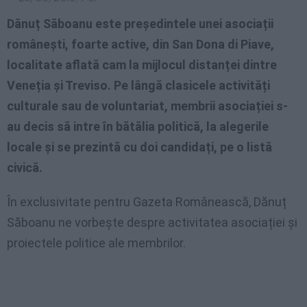
Dănuț Săboanu este președintele unei asociații
românești, foarte active, din
San Dona di Piave,
localitate aflată cam la mijlocul distanței dintre
Veneția și Treviso
. Pe lângă clasicele activități
culturale sau de voluntariat, membrii asociației s-
au decis să intre în bătălia politică, la alegerile
locale și se prezintă cu doi candidați, pe o listă
civică.
În exclusivitate pentru Gazeta Românească, Dănuț
Săboanu ne vorbește despre activitatea asociației și
proiectele politice ale membrilor.