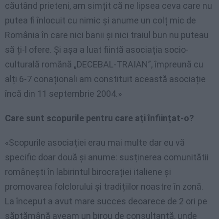
căutând prieteni, am simțit că ne lipsea ceva care nu
putea fi înlocuit cu nimic și anume un colț mic de
România în care nici banii și nici traiul bun nu puteau
să ți-l ofere. Și așa a luat fiintă asociația socio-
culturală romănă „DECEBAL-TRAIAN”, împreună cu
alți 6-7 conaționali am constituit această asociație
încă din 11 septembrie 2004.»
Care sunt scopurile pentru care ați înființat-o?
«Scopurile asociației erau mai multe dar eu vă
specific doar două și anume: susținerea comunitătii
românești în labirintul birocrației italiene și
promovarea folclorului și tradițiilor noastre în zonă.
La început a avut mare succes deoarece de 2 ori pe
săptămână aveam un birou de consultanță, unde