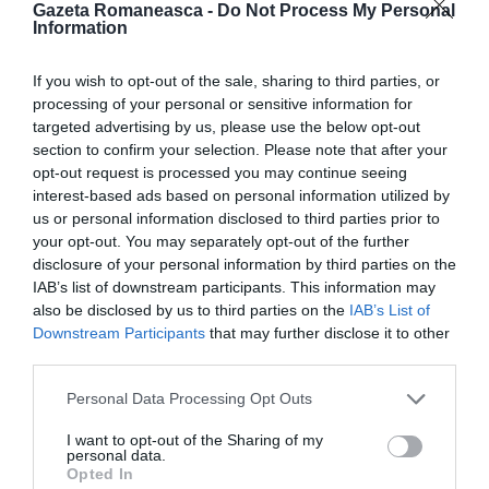
cel diferit, poate fi un pic ”domesticită”.
Gazeta Romaneasca -
Do Not Process My Personal
Information
În acest scop am format un grup coral de copii și
If you wish to opt-out of the sale, sharing to third parties, or
adolescenți care în fiecare an sunt pe scenă, și un
processing of your personal or sensitive information for
ansamblu de dansuri că să-i învătăm minunatele
targeted advertising by us, please use the below opt-out
section to confirm your selection. Please note that after your
noastre jocuri folclorice. Toate aceste evenimente
opt-out request is processed you may continue seeing
nu ar fi posibile dacă în spatele meu și asociației nu
interest-based ads based on personal information utilized by
us or personal information disclosed to third parties prior to
ar fi o echipă de oameni cu disponibilitate,
your opt-out. You may separately opt-out of the further
sârguincioși și plini de devotament care dedică din
disclosure of your personal information by third parties on the
IAB’s list of downstream participants. This information may
timpul prețios pentru comunitate și binele comun.
also be disclosed by us to third parties on the
IAB’s List of
Dorim să continuăm și pe viitor, să colaborăm cu
Downstream Participants
that may further disclose it to other
instituțiile de la București, să putem persevera și mai
third parties.
mult cu gândul de a întârzia factorul asimilării copiilor
Personal Data Processing Opt Outs
noștri.»
I want to opt-out of the Sharing of my
personal data.
Opted In
Ce proiecte politice are asociația? Sunt alegeri