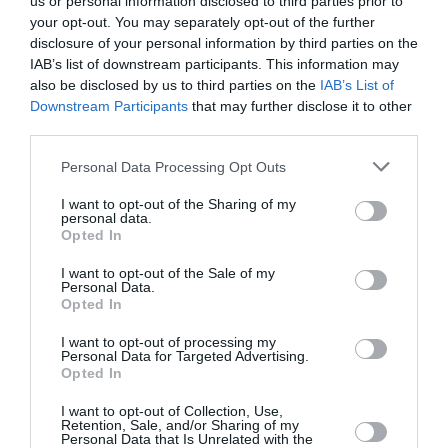
us or personal information disclosed to third parties prior to
Tot în 2011 am revenit pe scena Teatrului de Nord
your opt-out. You may separately opt-out of the further
din Satu-Mare, cu mare succes, zic eu. Am început şi
disclosure of your personal information by third parties on the
IAB’s list of downstream participants. This information may
alte colaborări din care au rezultat prezenţe pe
also be disclosed by us to third parties on the
IAB’s List of
scene, printre care şi într-un concert în piazza San
Downstream Participants
that may further disclose it to other
third parties.
Giovanni din Roma unde am cântat piese folk
româneşti şi cover italiene. }in neapărat să precizez
Personal Data Processing Opt Outs
că am participat la câteva spectacole organizate de
I want to opt-out of the Sharing of my
personal data.
către comunitatea românească din Italia, la invitaţia
Opted In
poetului Viorel Boldiş. Momente frumoase."
I want to opt-out of the Sale of my
Personal Data.
Prietenia cu Filippa
Opted In
I want to opt-out of processing my
"De curând, în luna ianuarie a acestui an, fotograful
Personal Data for Targeted Advertising.
Opted In
de moda Beppe Bisceglia mi-a prezentat o
I want to opt-out of Collection, Use,
cântăreaţă italiană, Filippa Casulo, cu care m-am
Retention, Sale, and/or Sharing of my
Personal Data that Is Unrelated with the
împrietenit imediat. După câteva zile de la întâlnirea