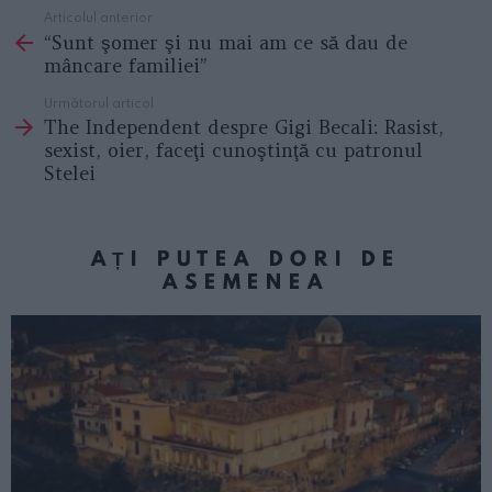
Articolul anterior
See
“Sunt şomer şi nu mai am ce să dau de
more
mâncare familiei”
Următorul articol
The Independent despre Gigi Becali: Rasist,
sexist, oier, faceţi cunoştinţă cu patronul
Stelei
AȚI PUTEA DORI DE
ASEMENEA