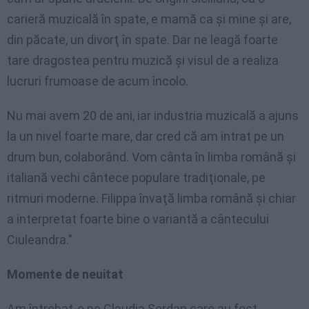
carieră muzicală în spate, e mamă ca şi mine şi are,
din păcate, un divorţ în spate. Dar ne leagă foarte
tare dragostea pentru muzică şi visul de a realiza
lucruri frumoase de acum încolo.
Nu mai avem 20 de ani, iar industria muzicală a ajuns
la un nivel foarte mare, dar cred că am intrat pe un
drum bun, colaborând. Vom cânta în limba română şi
italiană vechi cântece populare tradiţionale, pe
ritmuri moderne. Filippa învaţă limba română şi chiar
a interpretat foarte bine o variantă a cântecului
Ciuleandra."
Momente de neuitat
Am întrebat-o pe Claudia Serdan care au fost