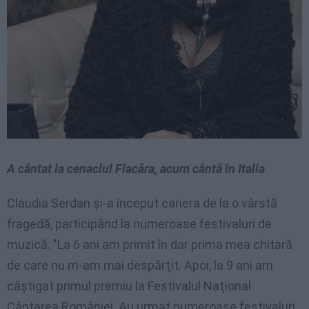
A
cântat
la
cenaclul
Flacăra
,
acum
cântă
în
Italia
Claudia
Serdan
şi-a
început
cariera
de la o
vârstă
fragedă
,
participând
la
numeroase
festivaluri
de
muzică
. "La 6
ani
am
primit
în
dar
prima mea
chitară
de care nu m-am
mai
despărţit
.
Apoi
, la 9
ani
am
câştigat
primul
premiu
la
Festivalul
Naţional
Cântarea
României
. Au
urmat
numeroase
festivaluri