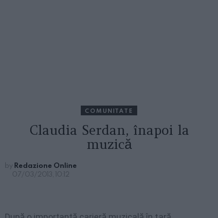
COMUNITATE
Claudia Serdan, înapoi la
muzică
by
Redazione Online
07/03/2013, 10:12
După o
importantă
carieră
muzicală
în
ţară
,