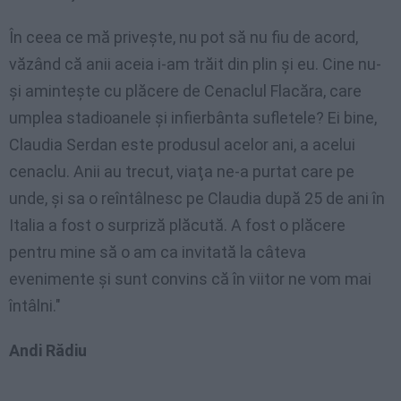
În ceea ce mă priveşte, nu pot să nu fiu de acord,
văzând că anii aceia i-am trăit din plin şi eu. Cine nu-
şi aminteşte cu plăcere de Cenaclul Flacăra, care
umplea stadioanele şi infierbânta sufletele? Ei bine,
Claudia Serdan este produsul acelor ani, a acelui
cenaclu. Anii au trecut, viaţa ne-a purtat care pe
unde, şi sa o reîntâlnesc pe Claudia după 25 de ani în
Italia a fost o surpriză plăcută. A fost o plăcere
pentru mine să o am ca invitată la câteva
evenimente şi sunt convins că în viitor ne vom mai
întâlni."
Andi Rădiu