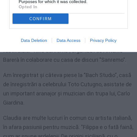
Purposes for which it was collected.
Opted In
noastră m-a sunat şi mi-a propus să cântăm
împreună.
CONFIRM
Am participat la câteva spectacole la Milano, apoi
Data Deletion
Data Access
Privacy Policy
am fost invitatăde onoare la prima ediţie a
festivalului "I like Sanremo", organizat de Antonio
Barerà în colaborare cu casa de discuri "Sanremo".
Am înregistrat şi câteva piese la "Bach Studio", casă
de înregistrări a celebrului Toto Cutugno, asistate de
un important aranajor şi muzician din trupa lui, Carlo
Giardina.
Claudia are multe lucruri în comun cu artista italiană,
în afara pasiunii pentru muzică. "Filippa e o fată faină,
cum ar spune ardelenii. De origini siciliană, cu o