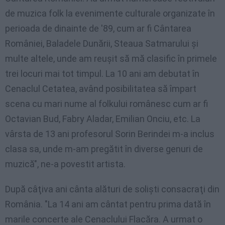
de
muzica
folk la
evenimente
culturale
organizate
în
perioada
de
dinainte
de '89, cum
ar
fi
Cântarea
României
,
Baladele
Dunării
,
Steaua
Satmarului
şi
multe
altele
,
unde
am
reuşit
să
mă
clasific
în
primele
trei
locuri
mai
tot
timpul
. La 10
ani
am
debutat
în
Cenaclul
Cetatea
,
având
posibilitatea
să
împart
scena
cu
mari
nume
al
folkului
românesc
cum
ar
fi
Octavian
Bud,
Fabry
Aladar
,
Emilian
Onciu
, etc. La
vârsta
de 13
ani
profesorul
Sorin
Berindei
m-a
inclus
clasa
sa
,
unde
m-am
pregătit
în
diverse
genuri
de
muzică
", ne-a
povestit
artista
.
După câţiva ani cânta alături de solişti consacraţi din
România. "La 14 ani am cântat pentru prima dată în
marile concerte ale Cenaclului Flacăra. A urmat o