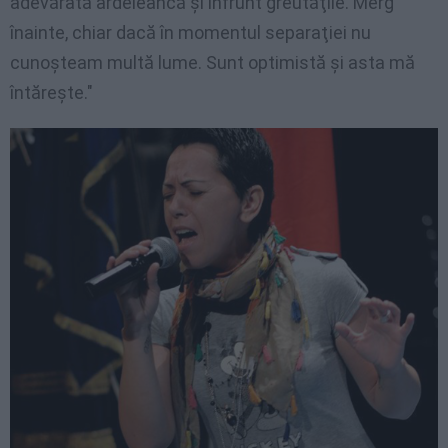
adevărată ardeleancă şi înfrunt greutăţile. Merg
înainte, chiar dacă în momentul separaţiei nu
cunoşteam multă lume. Sunt optimistă şi asta mă
întăreşte."