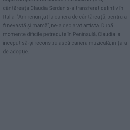
cântăreaţa
Claudia
Serdan
s-a
transferat
defintiv
în
Italia. "Am
renunţat
la
cariera
de
cântăreaţă
,
pentru
a
fi
nevastă
şi
mamă
", ne-a
declarat
artista
.
După
momente
dificile
petrecute
în
Peninsulă
, Claudia a
început
să-şi
reconstruiască
cariera
muzicală
,
în
ţara
de
adopţie
.