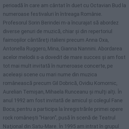
perioadă în care am cântat în duet cu Octavian Bud la
numeroase festivaluri în întreaga Românie.
Profesorul Sorin Berindei m-a încurajat să abordez
diverse genuri de muzică, chiar şi din repertoriul
faimoşilor cântăreţi italieni precum Anna Oxa,
Antonella Ruggero, Mina, Gianna Nannini. Abordarea
acelor melodii s-a dovedit de mare succes şi am fost
tot mai mult invitată în numeroase concerte, pe
aceleaşi scene cu mari nume din muzica
românească precum Gil Dobrică, Ovidiu Komornic,
Aurelian Temişan, Mihaela Runceanu şi mulţi alţi. În
anul 1992 am fost invitată de amicul şi colegul Fane
Boca, pentru a participa la înregistrările primei opere
rock româneşti "Haron", pusă în scenă de Teatrul
Naţional din Satu-Mare. În 1995 am intrat în grupul