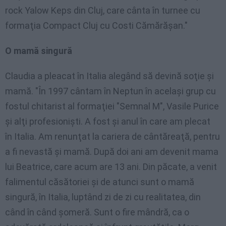
rock Yalow Keps din Cluj, care cânta în turnee cu
formaţia Compact Cluj cu Costi Cămărăşan."
O mamă singură
Claudia a pleacat în Italia alegând să devină soţie şi
mamă. "În 1997 cântam în Neptun în acelaşi grup cu
fostul chitarist al formaţiei "Semnal M", Vasile Purice
şi alţi profesionişti. A fost şi anul în care am plecat
în Italia. Am renunţat la cariera de cântăreaţă, pentru
a fi nevastă şi mamă. După doi ani am devenit mama
lui Beatrice, care acum are 13 ani. Din păcate, a venit
falimentul căsătoriei şi de atunci sunt o mamă
singură, în Italia, luptând zi de zi cu realitatea, din
când în când şomeră. Sunt o fire mândră, ca o