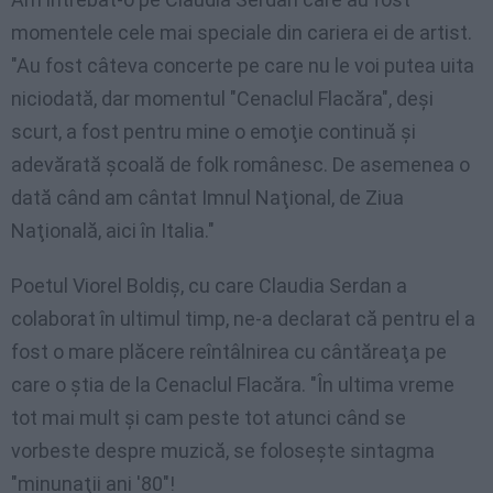
momentele cele mai speciale din cariera ei de artist.
"Au fost câteva concerte pe care nu le voi putea uita
niciodată, dar momentul "Cenaclul Flacăra", deşi
scurt, a fost pentru mine o emoţie continuă şi
adevărată şcoală de folk românesc. De asemenea o
dată când am cântat Imnul Naţional, de Ziua
Naţională, aici în Italia."
Poetul Viorel Boldiş, cu care Claudia Serdan a
colaborat în ultimul timp, ne-a declarat că pentru el a
fost o mare plăcere reîntâlnirea cu cântăreaţa pe
care o ştia de la Cenaclul Flacăra. "În ultima vreme
tot mai mult şi cam peste tot atunci când se
vorbeste despre muzică, se foloseşte sintagma
"minunaţii ani '80"!