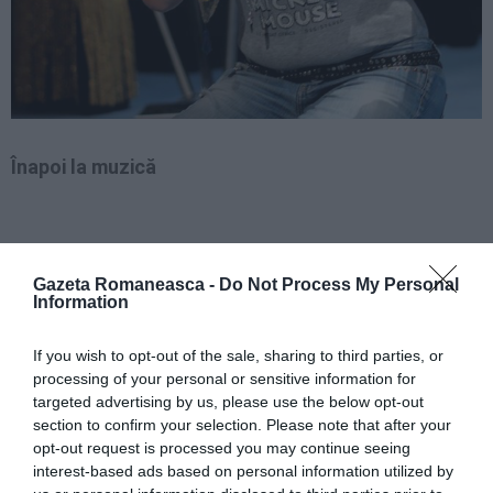
Înapoi la muzică
Viaţa Claudiei a luat o întorsătură pozitivă şi de
Gazeta Romaneasca -
Do Not Process My Personal
Information
aproape doi ani a început să apară la diferite
evenimente culturale, inclusiv cele organizate de
If you wish to opt-out of the sale, sharing to third parties, or
comunitatea românească. "În 2011 l-am cunoscut pe
processing of your personal or sensitive information for
targeted advertising by us, please use the below opt-out
Max Smeraldi, ex-chitarist al formaţiei Banco del
section to confirm your selection. Please note that after your
Pronto Soccorso, care m-a convins să mă reapuc
opt-out request is processed you may continue seeing
interest-based ads based on personal information utilized by
serios de muzică şi cu care am înregistrat un disc.