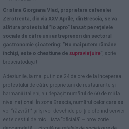
Cristina Giorgiana Vlad, proprietara cafenelei
Zerotrenta, din via XXV Aprile, din Brescia, se va
alătura protestului ”Io apro” lansat pe rețelele
sociale de către unii antreprenori din sectorul
gastronomie și catering: ”Nu mai putem rămâne
închiși, este o chestiune de
supraviețuire
”
, scrie
bresciatoday.it.
Adeziunile, la mai puțin de 24 de ore de la începerea
protestului de către proprietarii de restaurante și
barmanii italieni, au depășit numărul de 60 de mii la
nivel național. În zona Brescia, numărul celor care se
vor ”răzvrăti” și își vor deschide porțile oferind servicii
este destul de mic. Lista ”oficială” – provizorie
deocamdată – circulă pe
rețelele de socializare
de