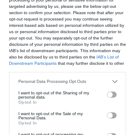
targeted advertising by us, please use the below opt-out
nu a servit la încetinirea epidemiei:
”Infecțiile au
section to confirm your selection. Please note that after your
crescut chiar și cu barurile și restaurantele închise.
opt-out request is processed you may continue seeing
interest-based ads based on personal information utilized by
Mergeți doar la un supermarket, pentru a vedea că nu
us or personal information disclosed to third parties prior to
există distanțare și că sunt sute de oameni înghesuiți”.
your opt-out. You may separately opt-out of the further
disclosure of your personal information by third parties on the
Românca de 39 de ani
nu se mai teme de nimic
: este
IAB’s list of downstream participants. This information may
also be disclosed by us to third parties on the
IAB’s List of
ferm convinsă că singura modalitate de a garanta
Downstream Participants
that may further disclose it to other
supraviețuirea restaurantelor și barurilor este să revii
third parties.
la o rutină normală, respectând întotdeauna
Personal Data Processing Opt Outs
distanțele și obligația de a purta o mască.
I want to opt-out of the Sharing of my
personal data.
”Să lucrez este dreptul meu constituțional și mi-l iau:
Opted In
vreau să o fac în continuare, fără să trăiesc cu
I want to opt-out of the Sale of my
Personal Data.
subvențiile de stat. Nu cred că soluția este să cer
Opted In
guvernului mai mulți bani.
Deschid oricum vineri, chiar
I want to opt-out of processing my