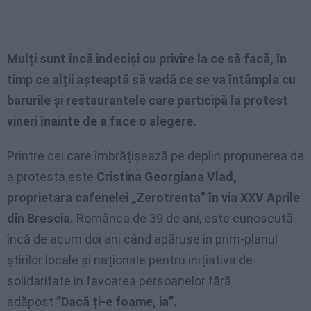
Mulți sunt încă indeciși cu privire la ce să facă, în
timp ce alții așteaptă să vadă ce se va întâmpla cu
barurile și restaurantele care participă la protest
vineri înainte de a face o alegere.
Printre cei care îmbrățișează pe deplin propunerea de
a protesta este
Cristina Georgiana Vlad,
proprietara cafenelei „Zerotrenta” în via XXV Aprile
din Brescia.
Românca de 39 de ani, este cunoscută
încă de acum doi ani când apăruse în prim-planul
știrilor locale și naționale pentru inițiativa de
solidaritate în favoarea persoanelor fără
adăpost
”Dacă ți-e foame, ia”.