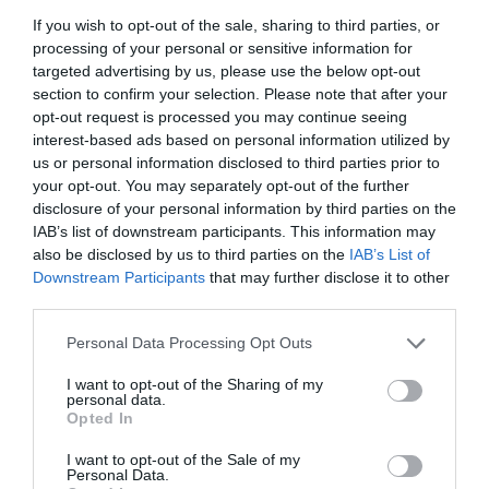
If you wish to opt-out of the sale, sharing to third parties, or
processing of your personal or sensitive information for
În data de 6 iunie, aflat în vizită la Roma,
targeted advertising by us, please use the below opt-out
europarlamentarul român Victor Negrescu a făcut o
section to confirm your selection. Please note that after your
vizită la sediul CCIRO Italia
, unde s-a întâlnit cu
opt-out request is processed you may continue seeing
interest-based ads based on personal information utilized by
preşedintele organizaţiei, Eugen Terteleac, şi
us or personal information disclosed to third parties prior to
preşedintele Confartigianato Roma, Mauro
your opt-out. You may separately opt-out of the further
disclosure of your personal information by third parties on the
Mannocchi.
IAB’s list of downstream participants. This information may
also be disclosed by us to third parties on the
IAB’s List of
Downstream Participants
that may further disclose it to other
Articolul anterior
See
third parties.
Liceenii de nota 10 nu rămân în țară. ”Merg
more
la Bristol…acolo profesorii sunt mai
Personal Data Processing Opt Outs
apropiați de studenți…”
I want to opt-out of the Sharing of my
personal data.
Următorul articol
Opted In
Deputatul Aurelian Mihai, proiect de lege
susținut de 43 de parlamentari. „Cerem
I want to opt-out of the Sale of my
organizarea Congresului și a Consiliului
Personal Data.