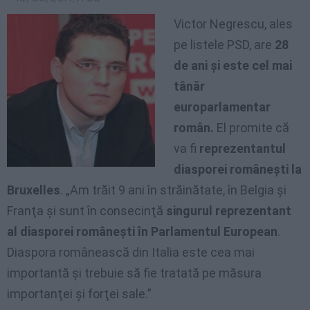
Victor Negrescu, ales
pe listele PSD, are
28
de ani şi este cel mai
tânăr
europarlamentar
român.
El promite că
va fi
reprezentantul
diasporei româneşti la
Bruxelles
. „Am trăit 9 ani în străinătate, în Belgia şi
Franţa şi sunt în consecinţă
singurul reprezentant
al diasporei româneşti în Parlamentul European
.
Diaspora românească din Italia este cea mai
importantă şi trebuie să fie tratată pe măsura
importanţei şi forţei sale.”