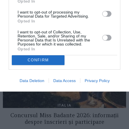
Românilor de Pretutindeni”
Opted In
I want to opt-out of processing my
Personal Data for Targeted Advertising.
Opted In
AȚI PUTEA DORI DE
ASEMENEA
I want to opt-out of Collection, Use,
Retention, Sale, and/or Sharing of my
Personal Data that Is Unrelated with the
Purposes for which it was collected.
Opted In
CONFIRM
Data Deletion
Data Access
Privacy Policy
ITALIA
Concursul Miss Badante 2026: informații
despre înscrieri și participare