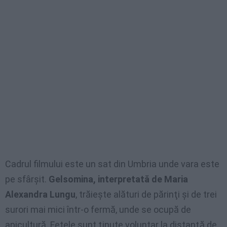
Cadrul filmului este un sat din Umbria unde vara este
pe sfârşit.
Gelsomina, interpretată de Maria
Alexandra Lungu
, trăieşte alături de părinţi şi de trei
surori mai mici într-o fermă, unde se ocupă de
apicultură. Fetele sunt ţinute voluntar la distanţă de