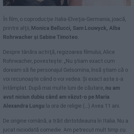
În film, o coproducţie Italia-Elveţia-Germania, joacă,
printre alţii,
Monica Bellucci, Sam Louwyck, Alba
Rohrwacher şi Sabine Timoteo
.
Despre tânăra actriţă, regizoarea filmului, Alice
Rohrwacher, povesteşte: „Nu ştiam exact cum
doream să fie personajul Gelsomina, însă ştiam că o
voi recunoaşte când o voi vedea. Şi exact asta s-a
întâmplat. După mai multe luni de căutare,
nu am
avut niciun dubiu când am văzut-o pe Maria
Alexandra Lungu
la ora de religie (…) Avea 11 ani.
De origine română, a trăit dintotdeauna în Italia. Nu a
jucat niciodată comedie. Am petrecut mult timp cu