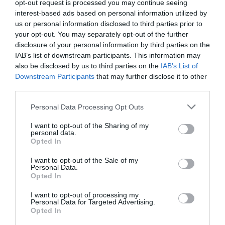
opt-out request is processed you may continue seeing
ani pentru un film.
M-am prezentat la probe din
interest-based ads based on personal information utilized by
us or personal information disclosed to third parties prior to
curiozitate
„, a povestit Maria Alexandra la Corriere
your opt-out. You may separately opt-out of the further
della Sera.
disclosure of your personal information by third parties on the
IAB’s list of downstream participants. This information may
also be disclosed by us to third parties on the
IAB’s List of
„Ce aş vrea să fiu când noi fi mare?
Veterinar sau
Downstream Participants
that may further disclose it to other
biolog
– a explicat Maria Alexandra tot la Corriere.
third parties.
Dar mi-ar plăcea să continui în cinematografie. Şi aş
Personal Data Processing Opt Outs
vrea să întâlnesc o altă regizoare precum Alice, o
I want to opt-out of the Sharing of my
persoană dulce care îi iubeşte pe toţi”.
personal data.
Opted In
Alexandra ar dori să îi fie dăruită o îmbrăcăminte de
I want to opt-out of the Sale of my
Personal Data.
scenă utilizată pentru film („
cea roz cu pantofii şi
Opted In
cordonul albastru
„), dar mai are încă o dorinţă:
„Aş
I want to opt-out of processing my
vrea să mă întorc în România, unde m-am născut şi
Personal Data for Targeted Advertising.
Opted In
unde sunt câinele meu şi nepoţii mei
– i-a povestit