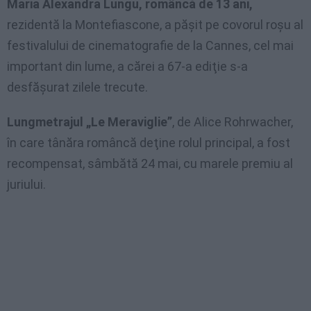
Maria Alexandra Lungu, româncă de 13 ani,
rezidentă la Montefiascone, a păşit pe covorul roşu al
festivalului de cinematografie de la Cannes, cel mai
important din lume, a cărei a 67-a ediţie s-a
desfăşurat zilele trecute.
Lungmetrajul „Le Meraviglie”
, de Alice Rohrwacher,
în care tânăra româncă deţine rolul principal, a fost
recompensat, sâmbătă 24 mai, cu marele premiu al
juriului.