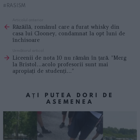
RASISM
Articolul anterior
See
Răzăilă, românul care a furat whisky din
more
casa lui Clooney, condamnat la opt luni de
închisoare
Următorul articol
Liceenii de nota 10 nu rămân în țară. ”Merg
la Bristol…acolo profesorii sunt mai
apropiați de studenți…”
AȚI PUTEA DORI DE
ASEMENEA