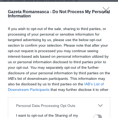
funkymarketing.it,
dedicat
firmelor
care
vor
să-şi
Gazeta Romaneasca -
Do Not Process My Personal
promoveze
activitatea
pe
net
şi
nu
numai
.
“Facem
şi
Information
cursuri
de
formare
profesională
,
în
afară
de
suportul
If you wish to opt-out of the sale, sharing to third parties, or
oferit
micilor
întreprinzători
.
processing of your personal or sensitive information for
targeted advertising by us, please use the below opt-out
section to confirm your selection. Please note that after your
opt-out request is processed you may continue seeing
interest-based ads based on personal information utilized by
us or personal information disclosed to third parties prior to
your opt-out. You may separately opt-out of the further
disclosure of your personal information by third parties on the
IAB’s list of downstream participants. This information may
also be disclosed by us to third parties on the
IAB’s List of
Downstream Participants
that may further disclose it to other
third parties.
Personal Data Processing Opt Outs
I want to opt-out of the Sharing of my