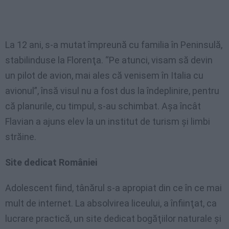
La 12
ani
, s-a
mutat
împreună
cu
familia
în
Peninsulă
,
stabilinduse
la
Florenţa
.
“Pe
atunci
,
visam
să
devin
un pilot de
avion
,
mai
ales
că
venisem
în
Italia cu
avionul”
,
însă
visul
nu a
fost
dus
la
îndeplinire
,
pentru
că
planurile
, cu
timpul
, s-au
schimbat
.
Aşa
încât
Flavian
a
ajuns
elev
la un
institut
de
turism
şi
limbi
străine
.
Site dedicat României
Adolescent
fiind
,
tânărul
s-a
apropiat
din
ce
în
ce
mai
mult
de internet. La
absolvirea
liceului
, a
înfiinţat
, ca
lucrare
practică
, un site
dedicat
bogăţiilor
naturale
şi