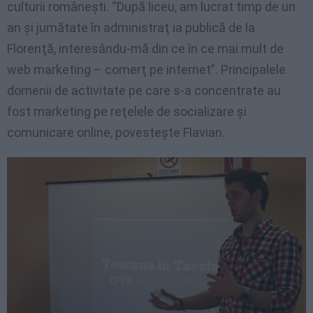
culturii
româneşti
.
“După
liceu
, am
lucrat
timp
de un
an
şi
jumătate
în
administraţ
ia
publică
de la
Florenţă
,
interesându-mă
din
ce
în
ce
mai
mult
de
web marketing –
comerţ
pe
internet”.
Principalele
domenii
de
activitate
pe
care s-a concentrate au
fost
marketing
pe
reţelele
de
socializare
şi
comunicare
online,
povesteşte
Flavian
.