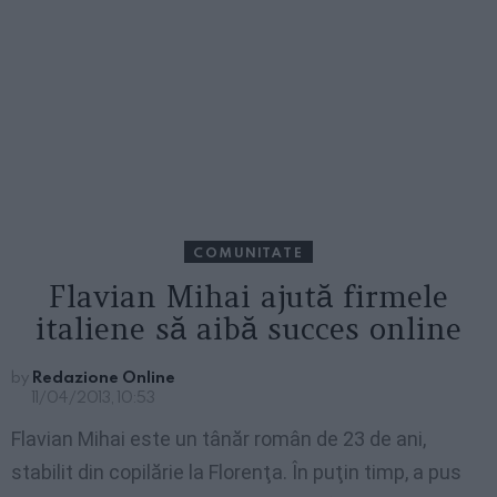
COMUNITATE
Flavian Mihai ajută firmele
italiene să aibă succes online
by
Redazione Online
11/04/2013, 10:53
Flavian Mihai este un
tânăr
român
de 23 de
ani
,
stabilit
din
copilărie
la
Florenţa
.
În
puţin
timp
, a pus