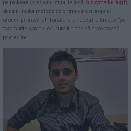
pe
picioare
un site
în
limba
italiană
,
funkymarketing.it
,
dedicat
noilor
metode
de
promovare
a
propriei
afaceri
pe
internet.
Tânărul
s-a
născut
la
Braşov
,
“pe
tărâmurile
vampirilor”
, cum
îi
place
să
povesteasă
prietenilor
.