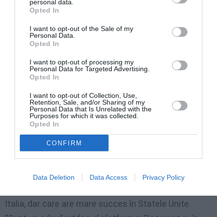
personal data.
Opted In
I want to opt-out of the Sale of my
Se
poate
crea
,
spre
exemplu
,
conţinutul
cel
mai
Personal Data.
Opted In
potrivit
pentru
un blog,
sau
se
poate
stabili
care
este
canalul
ideal
pentru
promovarea
propriilor
produse”
.
I want to opt-out of processing my
Personal Data for Targeted Advertising.
“Ajut
întreprinderile
mici
şi
mijlocii
să-şi
creeze
şi
să-
Opted In
şi
gestioneze
afacerile
.
Primul
pas e o
analiză
a
I want to opt-out of Collection, Use,
Retention, Sale, and/or Sharing of my
situaţiei
actuale
.
Apoi
,
punem
la
punct
împreună
Personal Data that Is Unrelated with the
Purposes for which it was collected.
strategii
de marketing
şi
comunicare
cu
clienţii
,
în
Opted In
s
pe
cial
pe
reţelele
de
socializare
.
În
sfârşit
,
urmărim
CONFIRM
prezenţa
pe
net
şi
evoluţia
brandului
“.
Promovarea se face inclusiv
pe
Facebook, Twitter
şi
Data Deletion
Data Access
Privacy Policy
mai
ales
“Pinterest”
, o
reţea
mai
puţin
cunoscută
în
Italia,
dar
care are mare
succes
în
Statele
Unite.