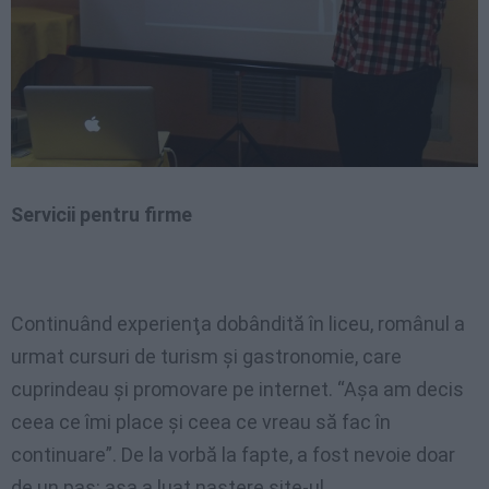
Servicii pentru firme
Continuând
experienţa
dobândită
în
liceu
,
românul
a
urmat
cursuri
de
turism
şi
gastronomie
, care
cuprindeau
şi
promovare
pe
internet.
“Aşa
am
decis
ceea
ce
îmi
place
şi
ceea
ce
vreau
să
fac
în
continuare”
. De la
vorbă
la
fapte
, a
fost
nevoie
doar
de un pas:
aşa
a
luat
naştere
site-ul