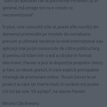
“Sunt
un
adevărat
fan al
platformei
Pinterest
şi
,
în
general, mă
atrage
tot
ce
e
creativ
şi
neconvenţional”
.
În
plus, cine
consultă
site-ul
,
poate
afla
noutăţi
din
domeniul
promovării
pe
reţelele
de
socializare
,
precum
şi
ultimele
tendinţe
la
nivel
internaţional
sau
aplicaţii
mai
puţin
cunoscute
de
către
publicul
larg
.
Şi
pentru
că
trăim
într-o
eră
a
cărţilor
în
format
electronic,
Flavian
a pus la
dispoziţia
propriilor
clienţi
şi
fani
, un
ebook
gratuit
,
în
care
explică
principalele
strategii
de
promovare
online.
“Acum
lucrez
la un
proiect
la care ţin
foarte
mult
,
în
curând
veţi
putea
citi
tot
pe
site.
Vă
aştept”
, ne
spune
Flavian
.
Miruna Căjvăneanu