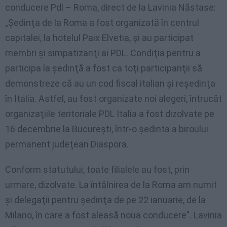
conducere Pdl – Roma, direct de la Lavinia Năstase:
„Şedinţa de la Roma a fost organizată în centrul
capitalei, la hotelul Paix Elvetia, şi au participat
membri şi simpatizanţi ai PDL. Condiţia pentru a
participa la şedinţă a fost ca toţi participanţii să
demonstreze că au un cod fiscal italian şi reşedinţa
în Italia. Astfel, au fost organizate noi alegeri, întrucât
organizaţiile teritoriale PDL Italia a fost dizolvate pe
16 decembrie la Bucureşti, într-o şedinta a biroului
permanent judeţean Diaspora.
Conform statutului, toate filialele au fost, prin
urmare, dizolvate. La întâlnirea de la Roma am numit
şi delegaţii pentru şedinţa de pe 22 ianuarie, de la
Milano, în care a fost aleasă noua conducere”. Lavinia