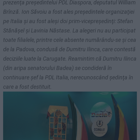
prezenţa preşedintelui PDL Diaspora, deputatul William
Brînză. Ion Săvoiu a fost ales preşedintele organizaţiei
pe Italia şi au fost aleşi doi prim-vicepreşedinţi: Stefan
Stănăşel şi Lavinia Năstase. La alegeri nu au participat
toate filialele, printre cele absente numărându-se şi cea
de la Padova, condusă de Dumitru Ilinca, care contestă
deciziile luate la Carugate. Reamintim că Dumitru Ilinca
(din aripa senatorului Badea) se condideră în
continuare şef la PDL Italia, nerecunoscând şedinţa în
care a fost destituit.