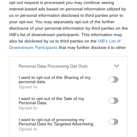
opt-out request is processed you may continue seeing
Primăria Romei. În Campidoglio am vorbit cu unul din
interest-based ads based on personal information utilized by
us or personal information disclosed to third parties prior to
consilieri, şi i-am explicat că italienii sunt primiţi cu
your opt-out. You may separately opt-out of the further
braţele deschise în România, iar primarul Gianni
disclosure of your personal information by third parties on the
IAB’s list of downstream participants. This information may
Alemanno a fost invitat la inaugurarea unei pieţe,
also be disclosed by us to third parties on the
IAB’s List of
„Piaţa Roma”, la Bucureşti. Deci i-am arătat că cele
Downstream Participants
that may further disclose it to other
două slogane jignitoare pot aduce daune de imagine
third parties.
ţării noastre. Îmi pare rău că nimeni până acum nu s-
Personal Data Processing Opt Outs
a sesizat pentru ştergerea lor”. În urma denunţului
I want to opt-out of the Sharing of my
înaintat de Lavinia Năstase, mesajele de la Termini
personal data.
Opted In
au fost acoperite cu vopsea.
I want to opt-out of the Sale of my
Personal Data.
Lavinia Năstase este şi cea care a susţinut
Opted In
înfiinţarea a patru organizaţii locale PDL în Sicilia,
I want to opt-out of processing my
Personal Data for Targeted Advertising.
filiale care nu au fost recunoscute de către
Opted In
participanţii la şedinţa PDL de la Fonte Nuova, fiind