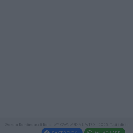
Gazeta Românească Italia | MY OWN MEDIA LIMITED - 2025. Tutti i diritti
riservati.
FACEBOOK
WHATSAPP