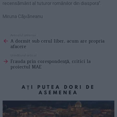
recensământ al tuturor românilor din diaspora”.
Miruna Căjvăneanu
Articolul anterior
See
A dormit sub cerul liber, acum are propria
more
afacere
Următorul articol
Frauda prin corespondenţă, critici la
proiectul MAE
AȚI PUTEA DORI DE
ASEMENEA