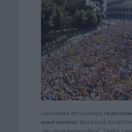
Oana Badea din București, d
e profesie
acest maraton
, fiind atrasă tot de f
„din cauza pietrei cubice”. Tânăra, ca