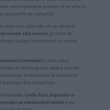
ate sunt importante și crede că pe viitor şi
ui spre astfel de competiții.
în toate cele patru zile cât au rămas la
onat numele țării noastre
„în semn de
rticipat la acest maraton într-un număr
 ambasadorul României
în Italia, Dana
 la Palazzo dei Congressi, unde a avut loc
de competiţie. Ambasadorul le-a mulţumit
t în perspectiva competiţiei.
l Ambasadei,
Ovidiu Pufu, împreună cu
încurajat pe maratoniştii români
şi au
ul cursei de 5 km.