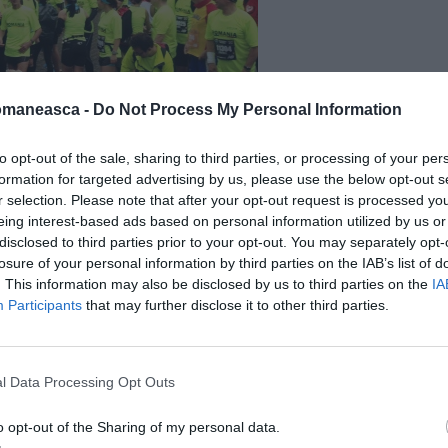
omaneasca -
Do Not Process My Personal Information
to opt-out of the sale, sharing to third parties, or processing of your per
formation for targeted advertising by us, please use the below opt-out s
ni, cu drapelul României, la
77 de maratoane,
r selection. Please note that after your opt-out request is processed y
eing interest-based ads based on personal information utilized by us or
ul țării noastre în alergare. „De asemenea,
disclosed to third parties prior to your opt-out. You may separately opt-
 drapelele a 22 de state și steagurile de
losure of your personal information by third parties on the IAB’s list of
și internaționale. Am purtat în maratoane de
. This information may also be disclosed by us to third parties on the
IA
Participants
that may further disclose it to other third parties.
l ONU”, mai spune Ilie Roșu, foarte
l Data Processing Opt Outs
 fi fost oricare dintre noi după mai bine de
ută
a alergat la Maratonul de la Barcelona
,
o opt-out of the Sharing of my personal data.