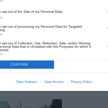
In
”.
o opt-out of the Sale of my Personal Data.
ore și 56 de minute. „N-a fost cel mai bun
In
 am reușit să mă
antrenez, doar două luni
,
to opt-out of processing my Personal Data for Targeted
m patru luni” recunoaște sportivul român care
ing.
In
o Club Maraton pentru a participa la aceasta
 să
strângă un grup de 88 de sportivi
pentru
o opt-out of Collection, Use, Retention, Sale, and/or Sharing
ersonal Data that Is Unrelated with the Purposes for which it
lected.
In
a oară când îl parcurg, nu este plat, dar
este
CONFIRM
și revenit de atâtea ori, pentru că am trecut
ate punctele turistice. Le vezi aşa rapid… În
Data Deletion
Data Access
Privacy Policy
 Gabriel, care astfel i-a convins și pe