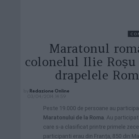
CO
Maratonul rom
colonelul Ilie Roșu
drapelele Româ
by
Redazione Online
03/04/2014, 14:59
Peste 19.000 de persoane au participat,
Maratonului de la Roma
. Au participat
care s-a clasificat printre primele zec
participanti erau din Franța, 850 din M