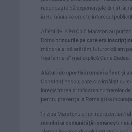
recunoaște că experiențele din străinăt
în România va creşte interesul publicul
Atleții de la Ro Club Maraton au purtat 
Roma
tricourile pe care era inscripți
mândrie și să arătăm tuturor că am pa
foarte mare” mai explică Oana Badea.
Alături de sportivii români a fost și
Constantinescu, care s-a întâlnit cu ei
înregistrarea şi ridicarea numerelor 
pentru prezenţa la Roma şi i-a încuraja
În ziua Maratonului, un reprezentant a
membri ai comunităţii româneşti i-au 
alergat în semn de solidaritate în cadr