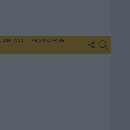
CONTACT
PROMOVARE
FOLLOW
SEARCH
US
Couple Photoshoot Paris