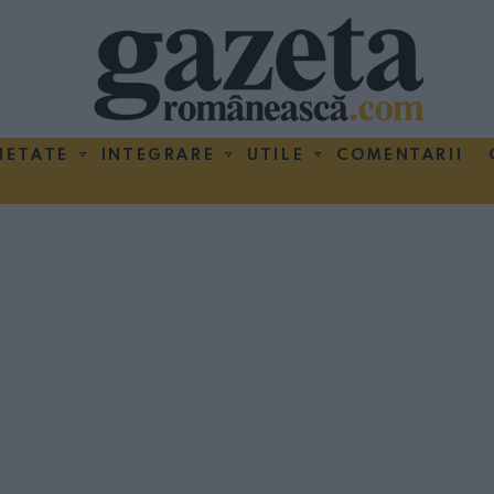
IETATE
INTEGRARE
UTILE
COMENTARII