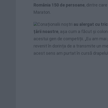
România 150 de persoane
, dintre care
Maraton.
Conaționalii noștri
au alergat cu tri
țării noastre
, așa cum a făcut și colone
acestui gen de competiții. „Eu am mai 
revenit în dorința de a transmite un mes
acest sens am purtat în cursă drapelul 