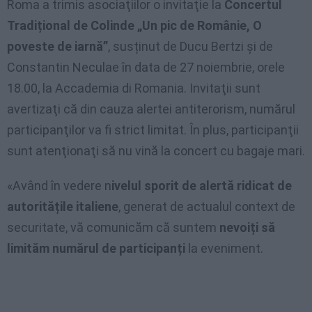
Roma a trimis asociaţiilor o invitaţie la
Concertul
Tradițional de Colinde „Un pic de Românie, O
poveste de iarnă”
, susținut de Ducu Bertzi și de
Constantin Neculae în data de 27 noiembrie, orele
18.00, la Accademia di Romania. Invitaţii sunt
avertizaţi că din cauza alertei antiterorism, numărul
participanţilor va fi strict limitat. În plus, participanţii
sunt atenţionaţi să nu vină la concert cu bagaje mari.
«Având în vedere n
ivelul sporit de alertă ridicat de
autoritățile italiene
, generat de actualul context de
securitate, vă comunicăm că suntem
nevoiți să
limităm numărul de participanți
la eveniment.