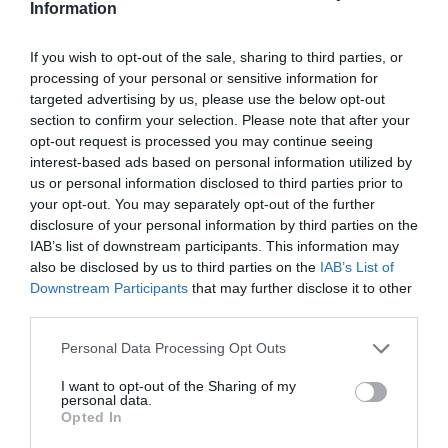
Information
If you wish to opt-out of the sale, sharing to third parties, or
processing of your personal or sensitive information for
targeted advertising by us, please use the below opt-out
section to confirm your selection. Please note that after your
opt-out request is processed you may continue seeing
interest-based ads based on personal information utilized by
us or personal information disclosed to third parties prior to
your opt-out. You may separately opt-out of the further
disclosure of your personal information by third parties on the
IAB’s list of downstream participants. This information may
also be disclosed by us to third parties on the
IAB’s List of
Downstream Participants
that may further disclose it to other
third parties.
Personal Data Processing Opt Outs
Articolul anterior
See
Grosetto, româncă accidentată la muncă,
more
I want to opt-out of the Sharing of my
și-a prins mâna în maşina de frământat, un
personal data.
Opted In
braţ amputat