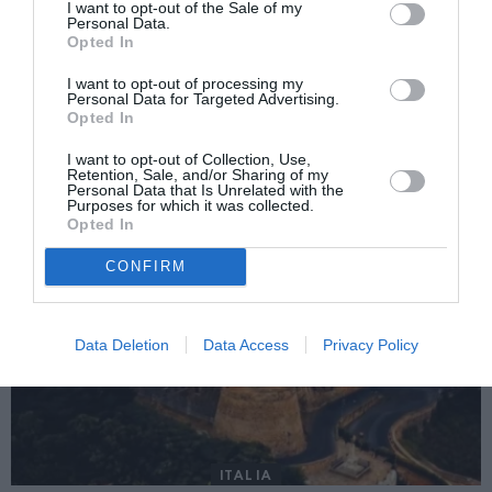
I want to opt-out of the Sale of my
Următorul articol
Personal Data.
Roma, spectacol de zile mari cu ocazia Zilei
Opted In
Naționale: ”Împreună pentru a ne cunoaște
mai bine”
I want to opt-out of processing my
Personal Data for Targeted Advertising.
Opted In
I want to opt-out of Collection, Use,
AȚI PUTEA DORI DE
Retention, Sale, and/or Sharing of my
ASEMENEA
Personal Data that Is Unrelated with the
Purposes for which it was collected.
Opted In
CONFIRM
Data Deletion
Data Access
Privacy Policy
ITALIA