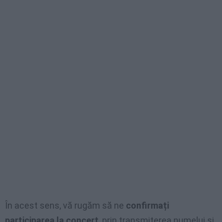
În acest sens, vă rugăm să ne
confirmați
participarea la concert
, prin transmiterea numelui și