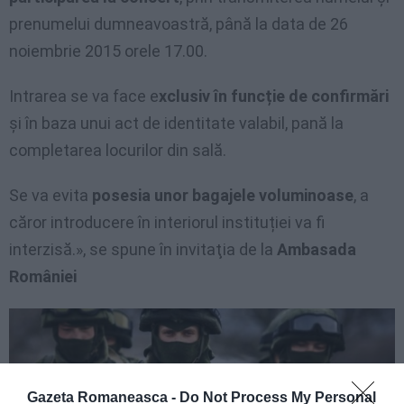
prenumelui dumneavoastră, până la data de 26
noiembrie 2015 orele 17.00.
Intrarea se va face e
xclusiv în funcție de confirmări
și în baza unui act de identitate valabil, pană la
completarea locurilor din sală.
Se va evita
posesia unor bagajele voluminoase
, a
căror introducere în interiorul instituției va fi
interzisă.», se spune în invitaţia de la
Ambasada
României
Gazeta Romaneasca -
Do Not Process My Personal