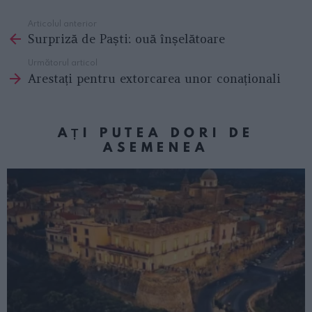
Articolul anterior
See
Surpriză de Paști: ouă înșelătoare
more
Următorul articol
Arestați pentru extorcarea unor conaționali
AȚI PUTEA DORI DE
ASEMENEA