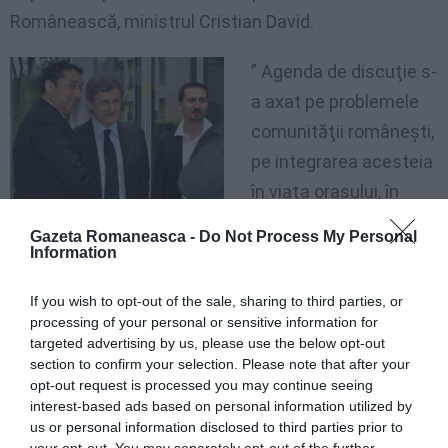
Românească, ministrul Cristian David.
” Agenda de discuţie s-
a axat pe problemele
comunităţii româneşti,
pe integrarea acesteia
în viaţa oraşului, în
problemele politice şi
Gazeta Romaneasca -
Do Not Process My Personal
administrative, care reprezintă cele mai bune
Information
răspunsuri la problemele cu care se confruntă
If you wish to opt-out of the sale, sharing to third parties, or
românii de aici.
processing of your personal or sensitive information for
targeted advertising by us, please use the below opt-out
Prezenţa lor în viaţa administrativă este una dintre
section to confirm your selection. Please note that after your
opt-out request is processed you may continue seeing
soluţiile pe care eu le susţin cu prioritate în vederea
interest-based ads based on personal information utilized by
facilitării integrării românilor în societate”, a mai spus
us or personal information disclosed to third parties prior to
your opt-out. You may separately opt-out of the further