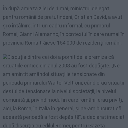
În după amiaza zilei de 1 mai, ministrul delegat
pentru românii de pretutindeni, Cristian David, a avut
şi o întâlnire, într-un cadru informal, cu primarul
Romei, Gianni Alemanno, în contextul în care numai în
provincia Roma trăiesc 154.000 de rezidenţi români.
Discuția dintre cei doi a pornit de la premiza că
situațiile critice din anul 2008 au fost depăşite. „Ne-
am amintit amândoi situaţiile tensionate din
perioada primarului Walter Veltroni, când erau situații
destul de tensionate la nivelul societății, la nivelul
comunității, privind modul în care românii erau priviţi,
aici, la Roma, în Italia în general, şi ne-am bucurat că
această perioadă a fost depăşită”, a declarat imediat
după discuţia cu edilul Romei, pentru Gazeta