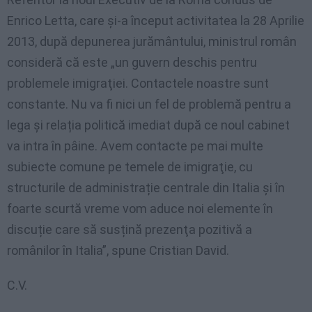
Enrico Letta, care şi-a început activitatea la 28 Aprilie
2013, după depunerea jurământului, ministrul român
consideră că este „un guvern deschis pentru
problemele imigraţiei. Contactele noastre sunt
constante. Nu va fi nici un fel de problemă pentru a
lega şi relația politică imediat după ce noul cabinet
va intra în pâine. Avem contacte pe mai multe
subiecte comune pe temele de imigraţie, cu
structurile de administrație centrale din Italia şi în
foarte scurtă vreme vom aduce noi elemente în
discuție care să susțină prezenţa pozitivă a
românilor în Italia”, spune Cristian David.
C.V.