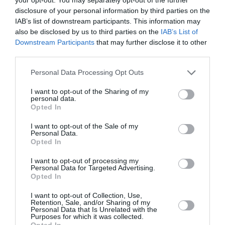
Cristian David.
disclosure of your personal information by third parties on the
IAB’s list of downstream participants. This information may
also be disclosed by us to third parties on the
IAB’s List of
Downstream Participants
that may further disclose it to other
O colaborare mai intensă între autorităţile de la
third parties.
Bucureşti şi cele de la Roma ar putea aduce un plus
Personal Data Processing Opt Outs
de imagine românilor din Italia – este o alta concluzie
I want to opt-out of the Sharing of my
a întâlnirii dintre ministrul delegat pentru românii de
personal data.
Opted In
pretutindeni, Cristian David, şi primarul capitalei
italiene, Gianni Alemanno.
I want to opt-out of the Sale of my
Personal Data.
Opted In
„Vom avea în scurtă vreme un program comun de
I want to opt-out of processing my
activităţi, care să susţină imaginea şi prezenţa
Personal Data for Targeted Advertising.
Opted In
românilor din Italia, o prezenţă favorabilă şi pozitivă,
care să dea o lumină bună asupra românilor din Italia
I want to opt-out of Collection, Use,
Retention, Sale, and/or Sharing of my
şi României în general”, a mai spus Cristian David.
Personal Data that Is Unrelated with the
Purposes for which it was collected.
Opted In