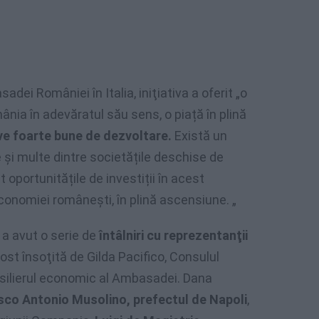
adei României în Italia, iniţiativa a oferit „o
nia în adevăratul său sens, o piață în plină
ve foarte bune de dezvoltare.
Există un
 și multe dintre societățile deschise de
 oportunitățile de investiții în acest
onomiei românești, în plină ascensiune. „
 a avut o serie de
întâlniri cu reprezentanţii
 fost însoţită de Gilda Pacifico, Consulul
onsilierul economic al Ambasadei. Dana
co Antonio Musolino, prefectul de Napoli
,