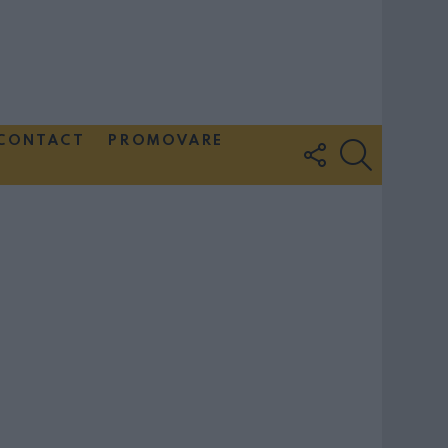
CONTACT
PROMOVARE
FOLLOW
SEARCH
US
Couple Photoshoot Paris