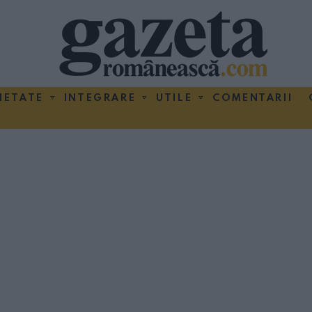
IETATE
INTEGRARE
UTILE
COMENTARII