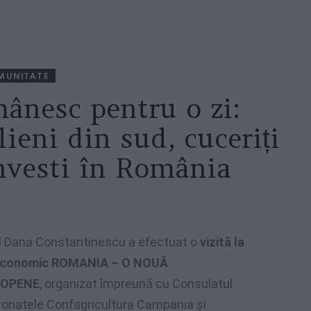
MUNITATE
mânesc pentru o zi:
lieni din sud, cuceriți
investi în România
l Dana Constantinescu a efectuat o
vizită la
ul economic ROMANIA – O NOUĂ
ROPENE
, organizat împreună cu Consulatul
atronatele Confagricultura Campania şi