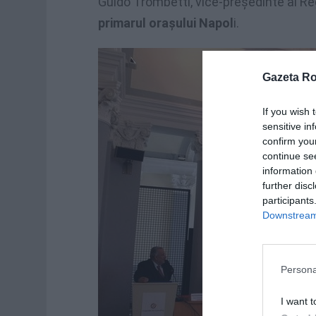
Guido Trombetti, vice-preşedinte al Re
primarul oraşului Napol
i.
Gazeta R
If you wish 
sensitive in
confirm you
continue se
information 
further disc
participants
Downstream 
Persona
I want t