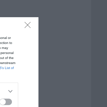
sonal or
ection to
ou may
 personal
out of the
 downstream
B’s List of