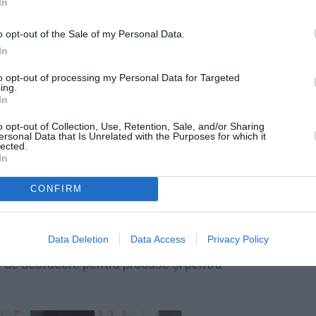
In
o opt-out of the Sale of my Personal Data.
In
e
posibilităţile de colaborare în domeniul
to opt-out of processing my Personal Data for Targeted
e priveşte fructificarea prezenţei româneşti
ing.
In
oli a fost discutată posibilitatea realizării
n România.
o opt-out of Collection, Use, Retention, Sale, and/or Sharing
ersonal Data that Is Unrelated with the Purposes for which it
lected.
ză mulţumiri
Consulatului Onorific al
In
a Campania, Camerei de Comerț Italiene
CONFIRM
a dar, mai ales, organizatorilor, CTC
area lor în organizarea acestui eveniment
Data Deletion
Data Access
Privacy Policy
traversată , oferă posibilitatea
țe de desfacere pentru produse şi pentru