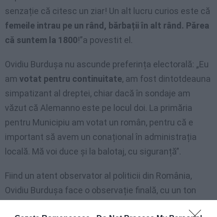
senzație că citesc un ziar! Un alt lucru curios este că
femeile intrau pe un rând, bărbații în alt rând. Părea
că suntem la 1800
!”a povestit el.
Ovidiu Burdușa nu ascunde preferința electorală: „Eu
am
votat pentru continuitate
, am fost dintotdeauna
simpatizant al dreptei, chiar dacă în sondaje am
văzut că Alemanno este pe locul doi. La primăria
pentru Municipiu am votat un român, pentru că e
important să avem un conațional în administrația
locală. Mă voi duce și la balotaj, cu siguranță”.
Fiind un atent observator al politicii din România,
Ovidiu Burdușa face o observație finală, cu un ton
mai în glumă, mai în serios: „Am auzit că și în