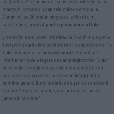
ca „badante” și locuiește în unul din cartierele cu cei
mai mulți români din capitala Italiei: Centocelle.
Duminică, pe 26 mai, în singura ei zi liberă din
săptămână
, a votat pentru prima oară în Italia
.
„În România am votat întotdeauna, în schimb acum a
fost prima oară când am intrat într-o cabină de vot, în
Italia. Recunosc că
am avut emoții
. Am citit pe
internet articolele legate de candidații români. Chiar
dacă inițial îl susțineam pe Alemanno, după ce am
citit că există și români printre candidații pentru
primăria generală, am hotărât să susțin o candidată
româncă. Sper să câștige, așa am avea și noi pe
cineva în primărie”.