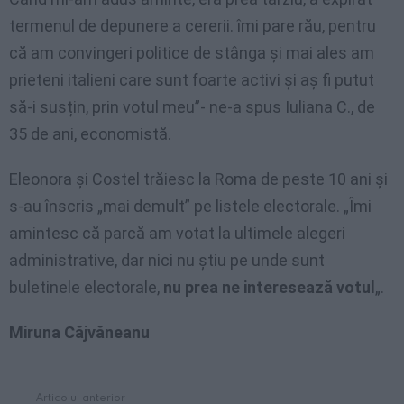
termenul de depunere a cererii. îmi pare rău, pentru
că am convingeri politice de stânga și mai ales am
prieteni italieni care sunt foarte activi și aș fi putut
să-i susțin, prin votul meu”- ne-a spus Iuliana C., de
35 de ani, economistă.
Eleonora și Costel trăiesc la Roma de peste 10 ani și
s-au înscris „mai demult” pe listele electorale. „Îmi
amintesc că parcă am votat la ultimele alegeri
administrative, dar nici nu știu pe unde sunt
buletinele electorale,
nu prea ne interesează votul
„.
Miruna Căjvăneanu
Articolul anterior
See