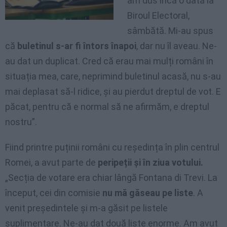
am dus încă o dată la
Biroul Electoral,
sâmbătă. Mi-au spus
că
buletinul s-ar fi întors înapoi
, dar nu îl aveau. Ne-
au dat un duplicat. Cred că erau mai mulți români în
situația mea, care, neprimind buletinul acasă, nu s-au
mai deplasat să-l ridice, și au pierdut dreptul de vot. E
păcat, pentru că e normal să ne afirmăm, e dreptul
nostru”.
Fiind printre puținii români cu reședința în plin centrul
Romei, a avut parte de
peripeții și în ziua votului.
„Secția de votare era chiar lângă Fontana di Trevi. La
început, cei din comisie
nu mă găseau pe liste
. A
venit președintele și m-a găsit pe listele
suplimentare. Ne-au dat două liste enorme. Am avut