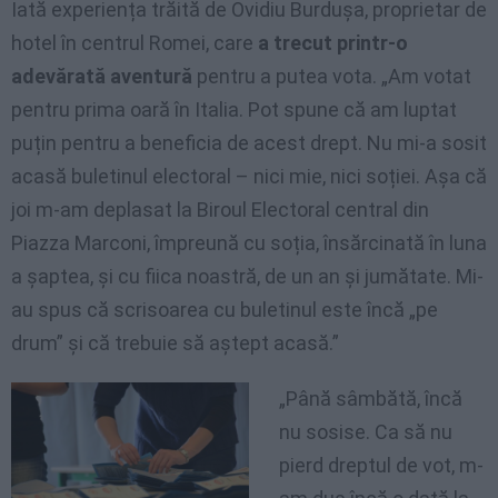
Iată experiența trăită de Ovidiu Burdușa, proprietar de
hotel în centrul Romei, care
a trecut printr-o
adevărată aventură
pentru a putea vota. „Am votat
pentru prima oară în Italia. Pot spune că am luptat
puțin pentru a beneficia de acest drept. Nu mi-a sosit
acasă buletinul electoral – nici mie, nici soției. Așa că
joi m-am deplasat la Biroul Electoral central din
Piazza Marconi, împreună cu soția, însărcinată în luna
a șaptea, și cu fiica noastră, de un an și jumătate. Mi-
au spus că scrisoarea cu buletinul este încă „pe
drum” și că trebuie să aștept acasă.”
„Până sâmbătă, încă
nu sosise. Ca să nu
pierd dreptul de vot, m-