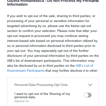
Gazeta Romaneasca -
Do Not Process My Personal
România se propune un vot desfășurat pe parcursul
Information
a două zile. Vă dați seama cum ar fi? în timpul nopții,
s-ar fura urna cu totul și ar înlocui-o
!”
If you wish to opt-out of the sale, sharing to third parties, or
processing of your personal or sensitive information for
targeted advertising by us, please use the below opt-out
O altă româncă, Claudia I. , a fost nevoită să se ducă
section to confirm your selection. Please note that after your
la Biroul Electoral Central pentru a ridica buletinul de
opt-out request is processed you may continue seeing
interest-based ads based on personal information utilized by
vot. „Am mai votat la Roma, pentru alegerile
us or personal information disclosed to third parties prior to
europene. Dar
buletinul de vot nu era valabil și
your opt-out. You may separately opt-out of the further
pentru alegerile locale
. Neprimindu-l acasă, m-am
disclosure of your personal information by third parties on the
IAB’s list of downstream participants. This information may
dus să-l ridic personal. Am votat pentru Alemanno și
also be disclosed by us to third parties on the
IAB’s List of
pentru unul din consilierii PDL italieni, pe care l-am
Downstream Participants
that may further disclose it to other
third parties.
întâlnit la evenimentele organizate de comunitate în
anii trecuți.”
Personal Data Processing Opt Outs
I want to opt-out of the Sharing of my
”Știam că există și români pe liste. Am primit două
personal data.
Opted In
scrisori electorale acasă, de la Silviu Ciubotaru și de