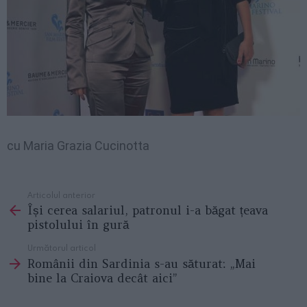
cu Maria Grazia Cucinotta
Articolul anterior
See
Își cerea salariul, patronul i-a băgat țeava
more
pistolului în gură
Următorul articol
Românii din Sardinia s-au săturat: „Mai
bine la Craiova decât aici”