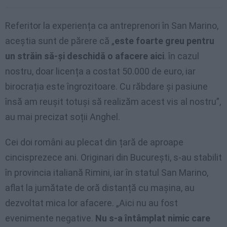
Referitor la experiența ca antreprenori în San Marino,
aceștia sunt de părere că „
este foarte greu pentru
un străin să-și deschidă o afacere aici
. în cazul
nostru, doar licența a costat 50.000 de euro, iar
birocrația este îngrozitoare. Cu răbdare și pasiune
însă am reușit totuși să realizăm acest vis al nostru”,
au mai precizat soții Anghel.
Cei doi români au plecat din țară de aproape
cincisprezece ani. Originari din București, s-au stabilit
în provincia italiană Rimini, iar în statul San Marino,
aflat la jumătate de oră distanță cu mașina, au
dezvoltat mica lor afacere. „Aici nu au fost
evenimente negative.
Nu s-a întâmplat nimic care