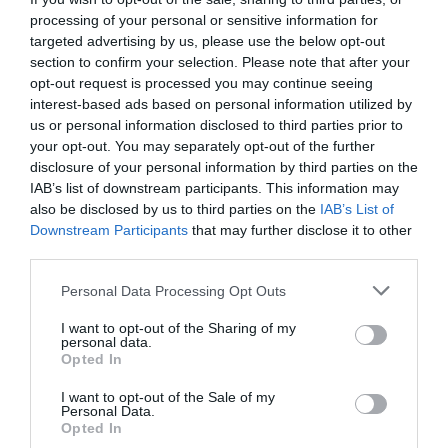
processing of your personal or sensitive information for
targeted advertising by us, please use the below opt-out
section to confirm your selection. Please note that after your
opt-out request is processed you may continue seeing
interest-based ads based on personal information utilized by
us or personal information disclosed to third parties prior to
your opt-out. You may separately opt-out of the further
disclosure of your personal information by third parties on the
IAB’s list of downstream participants. This information may
also be disclosed by us to third parties on the
IAB’s List of
Liviu Anghel
Downstream Participants
that may further disclose it to other
third parties.
Personal Data Processing Opt Outs
Deneuve și Cucinotta
I want to opt-out of the Sharing of my
personal data.
Opted In
Liviu Anghel ne-a povestit despre
participarea în
I want to opt-out of the Sale of my
calitate de sponsor și colaborator la cea de-a doua
Personal Data.
ediție a Festivalului de Film de la San Marino
. „Fără
Opted In