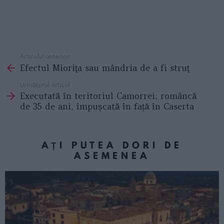
Articolul anterior
See
Efectul Mioriţa sau mândria de a fi struţ
more
Următorul articol
Executată în teritoriul Camorrei; româncă
de 35 de ani, împușcată în față în Caserta
AȚI PUTEA DORI DE
ASEMENEA