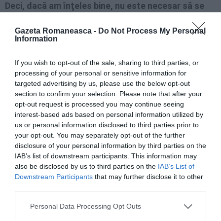
Deci, dacă am înţeles bine, nu este necesar să se
favorizeze integrarea în Italia?
Gazeta Romaneasca -
Do Not Process My Personal
Information
«Sigur că nu, în Italia există deja totul. Uitaţi-vă la
povestea mea, de exemplu. În această ţară
If you wish to opt-out of the sale, sharing to third parties, or
processing of your personal or sensitive information for
există pentru străini foarte multe cursuri de
targeted advertising by us, please use the below opt-out
limbă care însă
nu sunt atât de frecventate.
section to confirm your selection. Please note that after your
opt-out request is processed you may continue seeing
Repet: dacă cineva vrea să se integreze aici o
interest-based ads based on personal information utilized by
us or personal information disclosed to third parties prior to
poate face, nu trebuie să se lucreze mai mult pe
your opt-out. You may separately opt-out of the further
această temă».
disclosure of your personal information by third parties on the
IAB’s list of downstream participants. This information may
also be disclosed by us to third parties on the
IAB’s List of
Să revenim la Lega Nord. Ce te atrage la acest
Downstream Participants
that may further disclose it to other
partid?
third parties.
Personal Data Processing Opt Outs
«Eu vin din România şi, datorită familiei mele, am