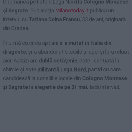
O româncă pe listele Lega Nord la
Cologno Monzese
şi Segrate
. Publicaţia
Milanotoday.it
publică un
interviu cu
Tatiana Doina Francu
, 33 de ani, originară
din Oradea.
În urmă cu circa opt ani
s-a mutat în Italia din
dragoste
, şi-a abandonat studiile şi apoi şi le-a reluat
aici. Astăzi are
dublă cetăţenie
, este licenţiată în
chimie şi este
militantă Lega Nord
, partid cu care
candidează la consiliile locale din
Cologno Monzese
şi Segrate
la
alegerile de pe 31 mai.
Iată interviul.