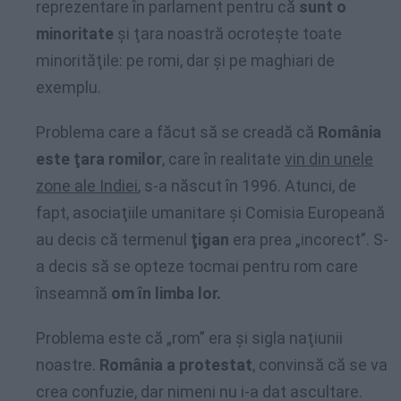
reprezentare în parlament pentru că
sunt o
minoritate
şi ţara noastră ocroteşte toate
minorităţile: pe romi, dar şi pe maghiari de
exemplu.
Problema care a făcut să se creadă că
România
este ţara romilor
, care în realitate
vin din unele
zone ale Indiei
, s-a născut în 1996. Atunci, de
fapt, asociaţiile umanitare şi Comisia Europeană
au decis că termenul
ţigan
era prea „incorect”. S-
a decis să se opteze tocmai pentru rom care
înseamnă
om în limba lor.
Problema este că „rom” era şi sigla naţiunii
noastre.
România a protestat
, convinsă că se va
crea confuzie, dar nimeni nu i-a dat ascultare.