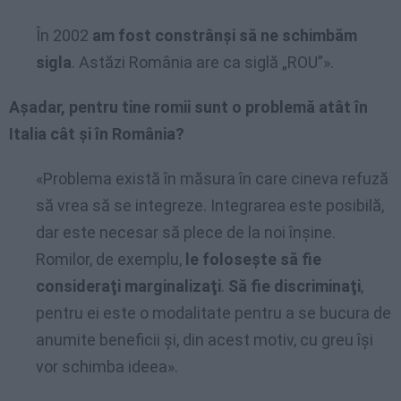
În 2002
am fost constrânşi să ne schimbăm
sigla
. Astăzi România are ca siglă „ROU”».
Aşadar, pentru tine romii sunt o problemă atât în
Italia cât şi în România?
«Problema există în măsura în care cineva refuză
să vrea să se integreze. Integrarea este posibilă,
dar este necesar să plece de la noi înşine.
Romilor, de exemplu,
le foloseşte să fie
consideraţi marginalizaţi
.
Să fie discriminaţi
,
pentru ei este o modalitate pentru a se bucura de
anumite beneficii şi, din acest motiv, cu greu îşi
vor schimba ideea».