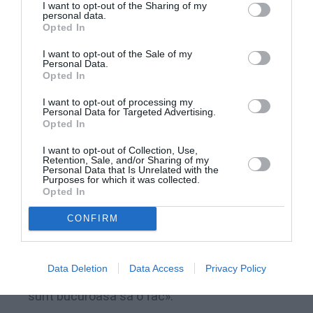
crescut
cu un puternic sentiment de
I want to opt-out of the Sharing of my
personal data.
anticomunism.
Opted In
I want to opt-out of the Sale of my
Lega Nord este singurul partid italian care îmi
Personal Data.
Opted In
aminteşte de luptele care se duceau în ţara mea
împotriva regimului.
În politică este necesar un
I want to opt-out of processing my
Personal Data for Targeted Advertising.
singur lucru: o bună capacitate de raţionare şi
Opted In
Lega Nord este un partid care raţionează».
I want to opt-out of Collection, Use,
Retention, Sale, and/or Sharing of my
Personal Data that Is Unrelated with the
Să ajungem la candidatura ta. Nu e prima dată, ai
Purposes for which it was collected.
Opted In
mai încercat şi la alte alegeri precum cele din
Melegano şi Peschiera Borromeo. Corect?
CONFIRM
«Mi-au propus şi eu am acceptat. Dacă pot ajuta,
Data Deletion
Data Access
Privacy Policy
cu puţinul meu, partidul cu aceste candidaturi
sunt bucuroasă să o fac».