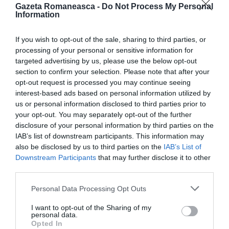
Sfântului Proroc Ieremia
din Guidonia. De asemenea,
Gazeta Romaneasca -
Do Not Process My Personal
Information
în calitate de invitați, vor participa Corul Polifonic
Sfântul Roman Melodul
din Roma și Grupul Arpeggio.
If you wish to opt-out of the sale, sharing to third parties, or
processing of your personal or sensitive information for
targeted advertising by us, please use the below opt-out
Spectacolul va fi prezentat de copii
section to confirm your selection. Please note that after your
opt-out request is processed you may continue seeing
Spectacolul va fi prezentat, în exclusivitate, de patru
interest-based ads based on personal information utilized by
us or personal information disclosed to third parties prior to
copii români:
Miriam Cosma, Iuliana Antonia Pintea,
your opt-out. You may separately opt-out of the further
David Hațeg și Stefano Gravelli
, coordonați de
disclosure of your personal information by third parties on the
IAB’s list of downstream participants. This information may
Robert Alexandru Angheluș
, mare parte dintre
also be disclosed by us to third parties on the
IAB’s List of
aceștia născuți în Italia, sensibili la vechile obiceiuri
Downstream Participants
that may further disclose it to other
populare transmise de părinții lor și care au învățat
third parties.
să cunoască mai bine tradițiile frecventând parohiile
Personal Data Processing Opt Outs
românești din Italia și participând la cursuri de limba
I want to opt-out of the Sharing of my
română.
personal data.
Opted In