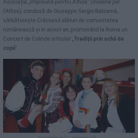
Asociația „Împreună pentru Athos” (
Insieme per
l’Athos
), condusă de Giuseppe Sergio Balsamà,
sărbătorește Crăciunul alături de comunitatea
românească și în acest an, promovând la Roma un
Concert de Colinde intitulat „
Tradiții prin ochii de
copii
”.
Fotografie de la o ediție trecută