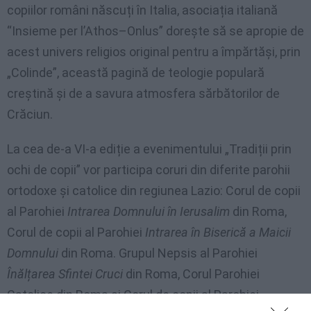
copiilor români născuți în Italia, asociația italiană
“Insieme per l’Athos–Onlus” dorește să se apropie de
acest univers religios original pentru a împărtăși, prin
„Colinde”, această pagină de teologie populară
creștină și de a savura atmosfera sărbătorilor de
Crăciun.
La cea de-a VI-a ediție a evenimentului „Tradiții prin
ochi de copii” vor participa coruri din diferite parohii
ortodoxe și catolice din regiunea Lazio: Corul de copii
al Parohiei
Intrarea Domnului în Ierusalim
din Roma,
Corul de copii al Parohiei
Intrarea în Biserică a Maicii
Domnului
din Roma. Grupul Nepsis al Parohiei
Înălțarea Sfintei Cruci
din Roma, Corul Parohiei
Catolice din Roma și Corul de copii al Parohiei