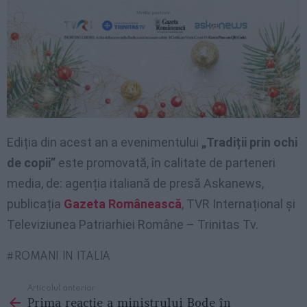
Ediția din acest an a evenimentului
„Tradiții prin ochi
de copii”
este promovată, în calitate de parteneri
media, de: agenția italiană de presă Askanews,
publicația
Gazeta Românească
, TVR Internațional și
Televiziunea Patriarhiei Române – Trinitas Tv.
ROMANI IN ITALIA
Articolul anterior
See
Prima reacţie a ministrului Bode în
more