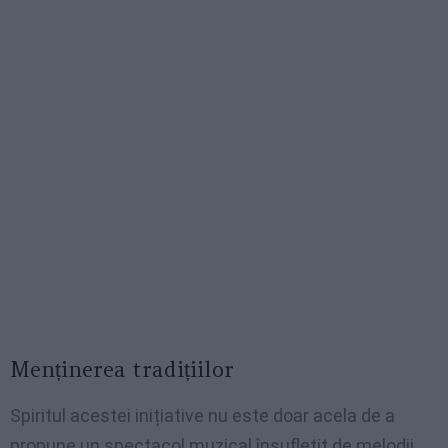
Menținerea tradițiilor
Spiritul acestei inițiative nu este doar acela de a
propune un spectacol muzical însuflețit de melodii