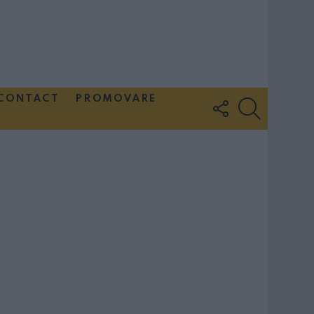
CONTACT
PROMOVARE
FOLLOW
SEARCH
US
Couple Photoshoot Paris