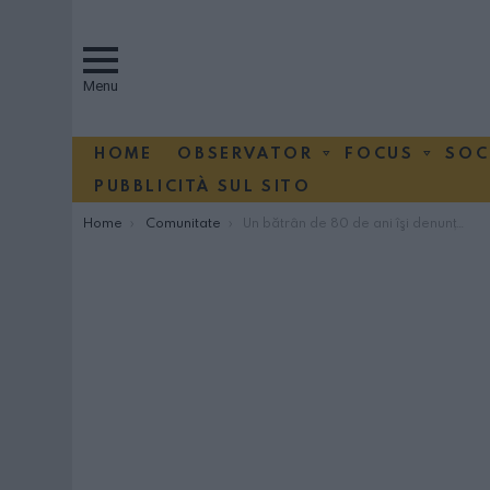
Menu
HOME
OBSERVATOR
FOCUS
SOC
PUBBLICITÀ SUL SITO
You are here:
Home
Comunitate
Un bătrân de 80 de ani îşi denunţă “badanta” pentru vătămare corporală. Ea ripostează: “e iubitul meu şi sunt însărcinată”