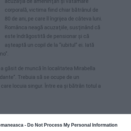
acuzaţia de ameninţări şi vătămare
corporală, victima fiind chiar bătrânul de
80 de ani, pe care îl îngrijea de câteva luni.
Românca neagă acuzaţiile, susţinând că
este îndrăgostită de pensionar şi că
aşteaptă un copil de la “iubitul” ei. Iată
no".
i-a găsit de muncă în localitatea Mirabella
badante”. Trebuia să se ocupe de un
 care locuia singur. Între ea şi bătrân totul a
omaneasca -
Do Not Process My Personal Information