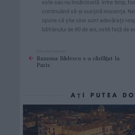
este sau nu însărcinată. Între timp, f
continuând să-şi susţină inocenţa. Neag
spune că ştie cine sunt adevăraţii resp
bătrânului de 80 de ani, ostili faţă de e
Articolul anterior
See
Ramona Bădescu s-a răsfăţat la
more
Paris
AȚI PUTEA D