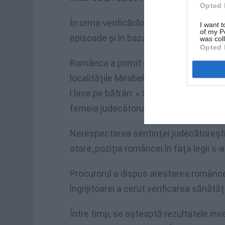
Opted 
În urma verificărilor efectuate de carab
I want t
of my P
episoade şi în baza mărturiilor strânse
was col
Opted 
Românca a primit ordin să părăsească l
localităţile Mirabella şi Bonito (unde bă
l lase pe bătrân: « Sunt îndrăgostită de
femeia judecătorului.
Nerespectarea sentinţei judecătoreşti a
atare, poziţia româncei în faţa legii s-
Procurorul a dispus arestarea româncei
îngrijitoarei a cerut verificarea sănătăţ
Între timp, se aşteaptă rezultatele inv