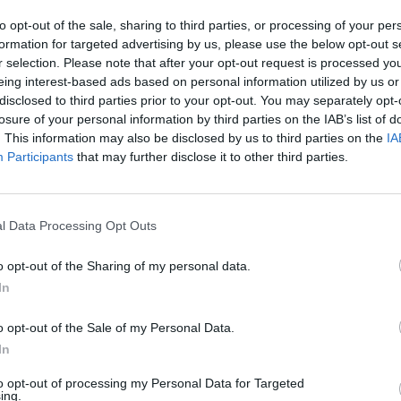
to opt-out of the sale, sharing to third parties, or processing of your per
formation for targeted advertising by us, please use the below opt-out s
r selection. Please note that after your opt-out request is processed y
eing interest-based ads based on personal information utilized by us or
disclosed to third parties prior to your opt-out. You may separately opt-
losure of your personal information by third parties on the IAB’s list of
. This information may also be disclosed by us to third parties on the
IA
Participants
that may further disclose it to other third parties.
 opt luni, din decembrie până în iulie. Apoi
genereze. Certurile au devenit din ce în ce
l Data Processing Opt Outs
aintat plângere la poliţie, acuzând-o pe
o opt-out of the Sharing of my personal data.
In
ervoasă, iar stările ei depresive s-au
o opt-out of the Sale of my Personal Data.
, a depus la dosar şi un certificat medical
In
 Bătrânul se plânge că românca l-ar fi lovit
to opt-out of processing my Personal Data for Targeted
ing.