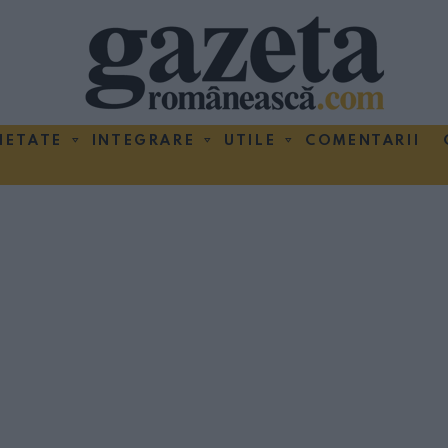
IETATE
INTEGRARE
UTILE
COMENTARII