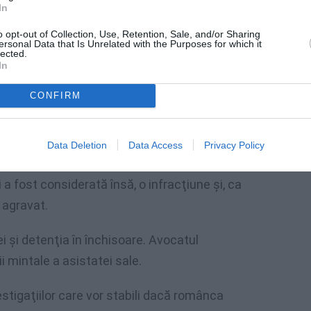
In
inieri, care au încercat să reconstituie
o opt-out of Collection, Use, Retention, Sale, and/or Sharing
ersonal Data that Is Unrelated with the Purposes for which it
, acuzaţiile apar adevărate.
lected.
In
ocuinţa şi să nu mai pună piciorul în
CONFIRM
rbatul are o altă casă). Insă ea, nici gând să-
 el şi m-a şi lăsat însărcinată», a spus
Data Deletion
Data Access
Privacy Policy
 fost considerată însă, o infracţiune şi, ca
a agravat.
 şi detenţia în închisoare. Avocatul
ii mintale a asistatei sale.
estigaţiilor care vor stabili dacă românca