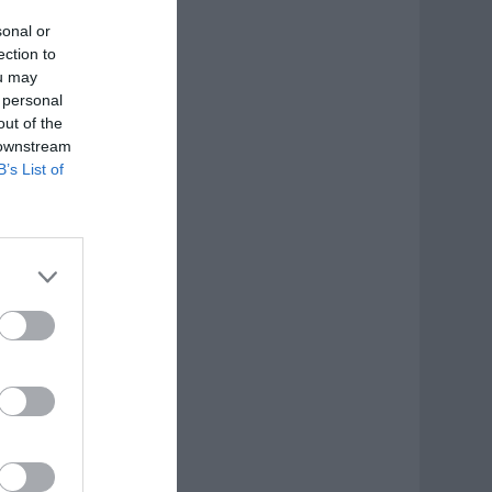
sonal or
ection to
ou may
 personal
out of the
 downstream
B’s List of