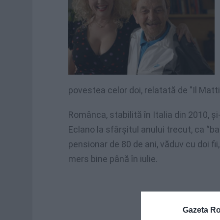
povestea celor doi, relatată de "Il Matti
Românca, stabilită în Italia din 2010, ş
Eclano la sfârşitul anului trecut, ca “
pensionar de 80 de ani, văduv cu doi fii,
mers bine până în iulie.
Gazeta R