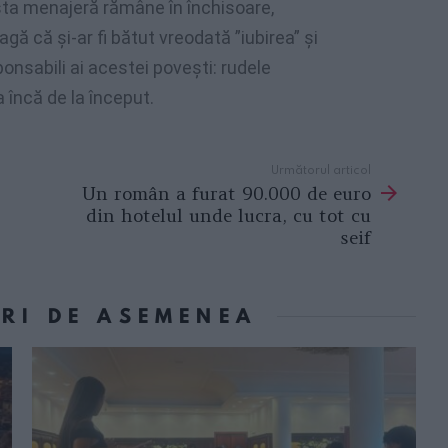
osta menajeră rămâne în închisoare,
ă că şi-ar fi bătut vreodată ”iubirea” şi
onsabili ai acestei poveşti: rudele
a încă de la început.
Următorul articol
Un român a furat 90.000 de euro
din hotelul unde lucra, cu tot cu
seif
ORI DE ASEMENEA