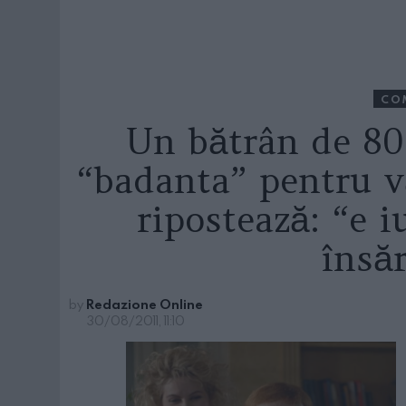
CO
Un bătrân de 80
“badanta” pentru v
ripostează: “e 
însă
by
Redazione Online
30/08/2011, 11:10