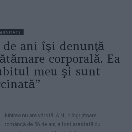
MUNITATE
 de ani îşi denunţă
ătămare corporală. Ea
iubitul meu şi sunt
rcinată”
Iubirea nu are vârstă: A.N., o îngrijitoare
româncă de 56 de ani, a fost arestată cu