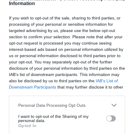
Information
If you wish to opt-out of the sale, sharing to third parties, or
processing of your personal or sensitive information for
Domnu o lăsat povaţă, omu cât traieşte-n viaţă
targeted advertising by us, please use the below opt-out
section to confirm your selection. Please note that after your
opt-out request is processed you may continue seeing
De pe urma plugului deie şi săracului.
interest-based ads based on personal information utilized by
us or personal information disclosed to third parties prior to
Cu aceşti români plugari,cu ciubote şi iţari
your opt-out. You may separately opt-out of the further
disclosure of your personal information by third parties on the
Am venit din nordul ţării, că noi nu v-am dat uitării
IAB’s list of downstream participants. This information may
also be disclosed by us to third parties on the
IAB’s List of
Downstream Participants
that may further disclose it to other
third parties.
Din Moldova lui Stefan, şi ca-n fiecare an
Personal Data Processing Opt Outs
I want to opt-out of the Sharing of my
Va urăm de sănătate, de bucurii să-aveţi parte!
personal data.
Opted In