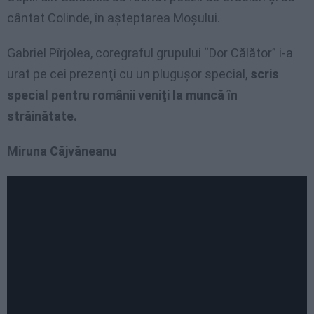
cântat Colinde, în aşteptarea Moşului.
Gabriel Pîrjolea, coregraful grupului “Dor Călător” i-a
urat pe cei prezenţi cu un pluguşor special,
scris
special pentru românii veniţi la muncă în
străinătate.
Miruna Căjvăneanu