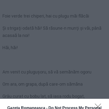
Foie verde trei chiperi, hai cu plugu măi flăcăi
Şi strigaţi odată hăi! Să răsune-n munţi şi văi, până
acasaă la noi!
Hăi, hăi!
Am venit cu pluguşoru, să vă semănăm ogoru
Om ara, om grapa, după care-om sămăna
Grâu curat cu bobu lat, să iasa rodu bogat,
Gazeta Romaneasca -
Do Not Process My Personal
Să ai gazdă ce mânca, la săraci de unde da!