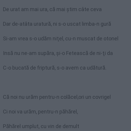
De urat am mai ura, că mai ştim câte ceva
Dar de-atâta uratură, ni s-o uscat limba-n gură
Si-am vrea s-o udăm niţel, cu-n muscat de otonel
Insă nu ne-am supăra, şi-o Fetească de ni-ţi da
C-o bucată de friptură, s-o avem ca udătură.
Că noi nu urăm pentru-n colăcel,ori un covrigel
Ci noi va urăm, pentru-n păhărel,
Păhărel umplut, cu vin de demult