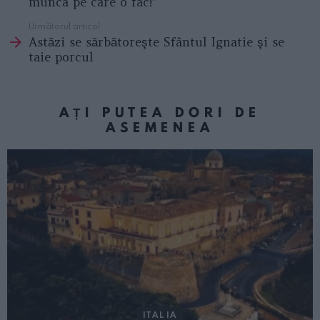
munca pe care o fac!”
Următorul articol
Astăzi se sărbătoreşte Sfântul Ignatie şi se
taie porcul
AȚI PUTEA DORI DE
ASEMENEA
ITALIA