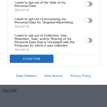
I want to opt-out of the Sale of my
Personal Data.
Opted In
Ca viaţa-n străinătate, nu-i numai miere si lapte!
I want to opt-out of processing my
Personal Data for Targeted Advertising.
Câteodată-i mai amară, câteodată-i mai uşoară,
Opted In
Doar că nicăierea nu-i, ca-n casa românului.
I want to opt-out of Collection, Use,
Retention, Sale, and/or Sharing of my
Personal Data that Is Unrelated with the
Purposes for which it was collected.
Opted In
CONFIRM
Foaie verde de prin văi, haideţi roata mai flăcăi, şi
sunati din zurgălăi.
Data Deletion
Data Access
Privacy Policy
Mânaţi, măi,
Hai,hăi!