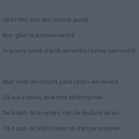
URATORU-Aho, aho cinstită gazdă,
Bun găsit la dumneavoastră
In acesta seară sfântă, am umblat lumea cam multă!
Mult omăt am bătucit, până când v-am nimerit
Că aşa e obicei, de la mos strămoşii mei
De la daci, de la romani, cam de două mii de ani
Că-n ajun de Sfânt Vasile să urăm pe orişicine!