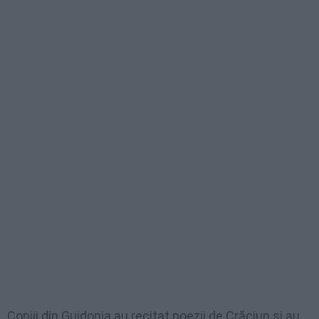
Copiii din Guidonia au recitat poezii de Crăciun şi au