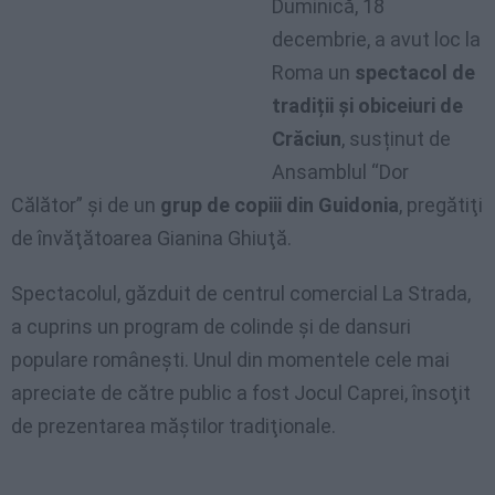
Duminică, 18
decembrie, a avut loc la
Roma un
spectacol de
tradiții și obiceiuri de
Crăciun
, susținut de
Ansamblul “Dor
Călător” şi de un
grup de copiii din Guidonia
, pregătiţi
de învăţătoarea Gianina Ghiuţă.
Spectacolul, găzduit de centrul comercial La Strada,
a cuprins un program de colinde şi de dansuri
populare româneşti. Unul din momentele cele mai
apreciate de către public a fost Jocul Caprei, însoţit
de prezentarea măştilor tradiţionale.