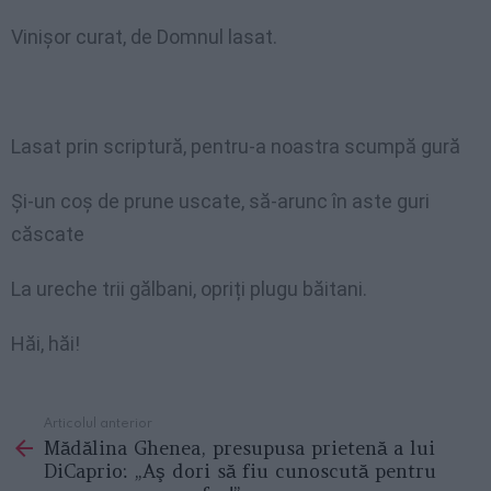
Vinişor curat, de Domnul lasat.
Lasat prin scriptură, pentru-a noastra scumpă gură
Şi-un coş de prune uscate, să-arunc în aste guri
căscate
La ureche trii gălbani, opriți plugu băitani.
Hăi, hăi!
Articolul anterior
See
Mădălina Ghenea, presupusa prietenă a lui
more
DiCaprio: „Aş dori să fiu cunoscută pentru