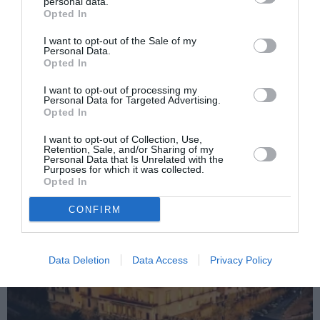
personal data.
Opted In
Articolul anterior
See
I want to opt-out of the Sale of my
Personal Data.
Prodi: “Da principiului ius soli pentru
more
Opted In
viitorul Italiei”
I want to opt-out of processing my
Următorul articol
Personal Data for Targeted Advertising.
Cultivă droguri și urăște Italia: „Conceptul
Opted In
e să distrugem această țară”
I want to opt-out of Collection, Use,
Retention, Sale, and/or Sharing of my
Personal Data that Is Unrelated with the
Purposes for which it was collected.
AȚI PUTEA DORI DE
Opted In
ASEMENEA
CONFIRM
Data Deletion
Data Access
Privacy Policy