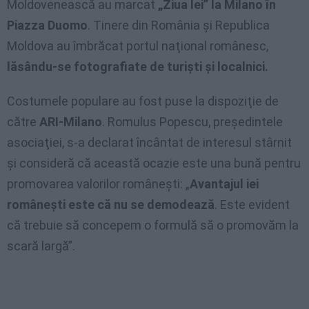
Moldovenească au marcat
„Ziua Iei” la Milano în
Piazza Duomo
. Tinere din România şi Republica
Moldova au îmbrăcat portul naţional românesc,
lăsându-se fotografiate de turişti şi localnici.
Costumele populare au fost puse la dispoziţie de
către
ARI-Milano
. Romulus Popescu, preşedintele
asociaţiei, s-a declarat încântat de interesul stârnit
şi consideră că această ocazie este una bună pentru
promovarea valorilor româneşti: „
Avantajul iei
româneşti este că nu se demodează
. Este evident
că trebuie să concepem o formulă să o promovăm la
scară largă”.