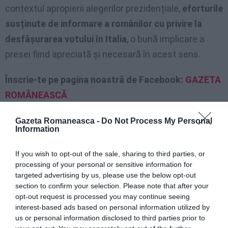
contextul apropierii alegerilor prezidențiale,
eforturile
susținute de informare a românilor cu privire la
desfășurarea votului în Italia
, o bună implicare a
presei fiind apreciată și necesară în acest sens.
Înscrie-te pe pagina noastră de Facebook:
GAZETA
ROMÂNEASCĂ
Gazeta Romaneasca -
Do Not Process My Personal
Information
If you wish to opt-out of the sale, sharing to third parties, or
processing of your personal or sensitive information for
targeted advertising by us, please use the below opt-out
section to confirm your selection. Please note that after your
opt-out request is processed you may continue seeing
interest-based ads based on personal information utilized by
us or personal information disclosed to third parties prior to