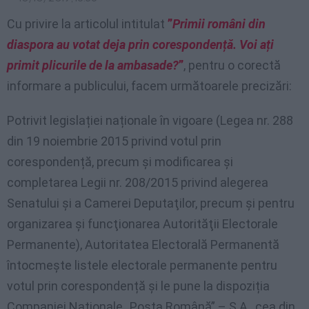
Cu privire la articolul intitulat
”
Primii români din
diaspora au votat deja prin corespondență. Voi ați
primit plicurile de la ambasade?
”
, pentru o corectă
informare a publicului, facem următoarele precizări:
Potrivit legislației naționale în vigoare (Legea nr. 288
din 19 noiembrie 2015 privind votul prin
corespondență, precum şi modificarea şi
completarea Legii nr. 208/2015 privind alegerea
Senatului şi a Camerei Deputaţilor, precum şi pentru
organizarea şi funcţionarea Autorităţii Electorale
Permanente), Autoritatea Electorală Permanentă
întocmește listele electorale permanente pentru
votul prin corespondență și le pune la dispoziția
Companiei Naționale „Poșta Română” – S.A., cea din