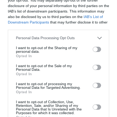
your opt-out. You may separately opt-out of the further
disclosure of your personal information by third parties on the
IAB’s list of downstream participants. This information may
also be disclosed by us to third parties on the
IAB’s List of
Downstream Participants
that may further disclose it to other
third parties.
Personal Data Processing Opt Outs
I want to opt-out of the Sharing of my
personal data.
Opted In
I want to opt-out of the Sale of my
Personal Data.
Opted In
I want to opt-out of processing my
Personal Data for Targeted Advertising.
ROMANI IN ITALIA
STIRI ITALIA
Opted In
I want to opt-out of Collection, Use,
Articolul anterior
See
Retention, Sale, and/or Sharing of my
Personal Data that Is Unrelated with the
Reacția lui Klaus Iohannis, după demiterea
more
Purposes for which it was collected.
Guvernului Dăncilă: «Rezolvat! Dar bătălia