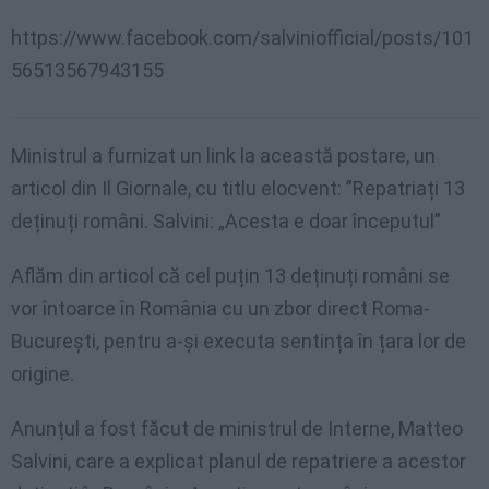
https://www.facebook.com/salviniofficial/posts/101
56513567943155
Ministrul a furnizat un link la această postare, un
articol din Il Giornale, cu titlu elocvent: ”Repatriați 13
deținuți români. Salvini: „Acesta e doar începutul”
Aflăm din articol că cel puțin 13 deținuți români se
vor întoarce în România cu un zbor direct Roma-
București, pentru a-și executa sentința în țara lor de
origine.
Anunțul a fost făcut de ministrul de Interne, Matteo
Salvini, care a explicat planul de repatriere a acestor