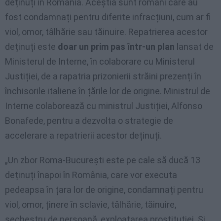
deținuți în România. Aceștia sunt români care au
fost condamnați pentru diferite infracțiuni, cum ar fi
viol, omor, tâlhărie sau tăinuire. Repatrierea acestor
deținuți este
doar un prim pas într-un plan
lansat de
Ministerul de Interne, în colaborare cu Ministerul
Justiției, de a rapatria prizonierii străini prezenți în
închisorile italiene în țările lor de origine. Ministrul de
Interne colaborează cu ministrul Justiției, Alfonso
Bonafede, pentru a dezvolta o strategie de
accelerare a repatrierii acestor deținuți.
„Un zbor Roma-București este pe cale să ducă 13
deținuți înapoi în România, care vor executa
pedeapsa în țara lor de origine, condamnați pentru
viol, omor, ținere în sclavie, tâlhărie, tăinuire,
sechestru de persoană, exploatarea prostituției. Și