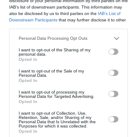
disclosure of your personal information by third parties on the
Penitenciarelor (ANP) și duși la Penitenciarul din
IAB’s list of downstream participants. This information may
Rahova.
also be disclosed by us to third parties on the
IAB’s List of
Downstream Participants
that may further disclose it to other
third parties.
„Având în vedere informaţiile apărute în spaţiul
public, cu privire la extrădarea a 13 cetăţeni de
Personal Data Processing Opt Outs
naţionalitate română, din Italia, în vederea continuării
I want to opt-out of the Sharing of my
executării pedepselor privative de libertate aplicate
personal data.
Opted In
în baza mandatelor de executare, în ţara de origine,
I want to opt-out of the Sale of my
Administraţia Naţională a Penitenciarelor confirmă
Personal Data.
Opted In
preluarea acestora în cursul zilei de astăzi,
02.04.2019, urmând a fi desfăşurate demersurile
I want to opt-out of processing my
Personal Data for Targeted Advertising.
necesare în vederea încarcerării la Penitenciarul
Opted In
Bucureşti-Rahova”, a precizat ANP.
I want to opt-out of Collection, Use,
Retention, Sale, and/or Sharing of my
Personal Data that Is Unrelated with the
Sorin Cehan
Purposes for which it was collected.
Opted In