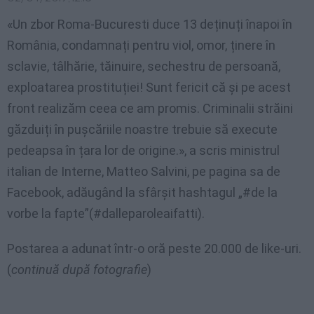
«Un zbor Roma-Bucuresti duce 13 deținuți înapoi în
România, condamnați pentru viol, omor, ținere în
sclavie, tâlhărie, tăinuire, sechestru de persoană,
exploatarea prostituției! Sunt fericit că și pe acest
front realizăm ceea ce am promis. Criminalii străini
găzduiți în pușcăriile noastre trebuie să execute
pedeapsa în țara lor de origine.», a scris ministrul
italian de Interne, Matteo Salvini, pe pagina sa de
Facebook, adăugând la sfârșit hashtagul „#de la
vorbe la fapte”(#dalleparoleaifatti).
Postarea a adunat într-o oră peste 20.000 de like-uri.
(
continuă după fotografie
)