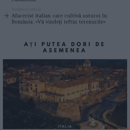
Următorul articol
Afacerist italian care cultivă usturoi în
România: «Vă vindeţi ieftin terenurile»
AȚI PUTEA DORI DE
ASEMENEA
ITALIA