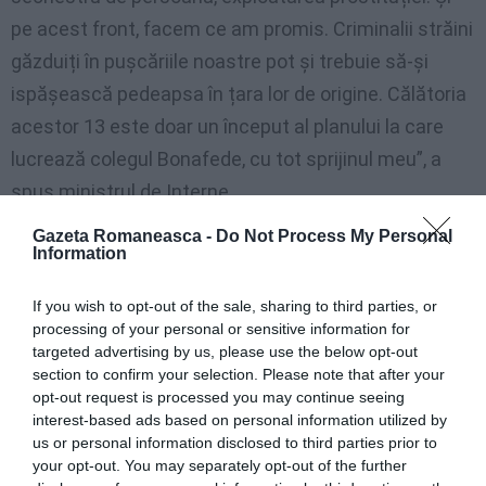
pe acest front, facem ce am promis. Criminalii străini
găzduiți în pușcăriile noastre pot și trebuie să-și
ispășească pedeapsa în țara lor de origine. Călătoria
acestor 13 este doar un început al planului la care
lucrează colegul Bonafede, cu tot sprijinul meu”, a
spus ministrul de Interne.
Gazeta Romaneasca -
Do Not Process My Personal
Același zbor
se va întoarce din România cu patru
Information
cetățeni români
la bord care au fost căutați de
If you wish to opt-out of the sale, sharing to third parties, or
autoritatea judiciară italiană cu mandate europene
processing of your personal or sensitive information for
de arestare și care vor executa pedeapsa în Italia.
targeted advertising by us, please use the below opt-out
section to confirm your selection. Please note that after your
UPDATE: Avionul condamnaților a aterizat pe
opt-out request is processed you may continue seeing
interest-based ads based on personal information utilized by
Aeroportul Otopeni, deținuții au fost preluați de
us or personal information disclosed to third parties prior to
agenții de la Administrația Națională a
your opt-out. You may separately opt-out of the further