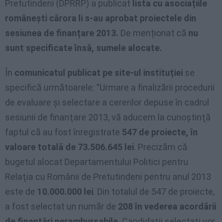
Pretutindeni (DPRRP) a publicat
lista cu asociațiile
românești cărora li s-au aprobat proiectele din
sesiunea de finanțare 2013.
De menționat că
nu
sunt specificate însă, sumele alocate.
În
comunicatul publicat pe site-ul instituției
se
specifică următoarele: ”Urmare a finalizării procedurii
de evaluare şi selectare a cererilor depuse în cadrul
sesiunii de finanţare 2013, vă aducem la cunoştinţă
faptul că au fost înregistrate
547 de proiecte, în
valoare totală de 73.506.645 lei
. Precizăm că
bugetul alocat Departamentului Politici pentru
Relaţia cu Românii de Pretutindeni pentru anul 2013
este de
10.000.000 lei
. Din totalul de 547 de proiecte,
a fost selectat un număr de
208 în vederea acordării
de finanţări nerambursabile
. Candidaţii selectaţi vor