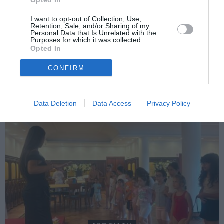
Opted In
I want to opt-out of Collection, Use,
Retention, Sale, and/or Sharing of my
Personal Data that Is Unrelated with the
Purposes for which it was collected.
Opted In
ITALIA
CONFIRM
Concursul Miss Badante 2026: informații
despre înscrieri și participare
Data Deletion
Data Access
Privacy Policy