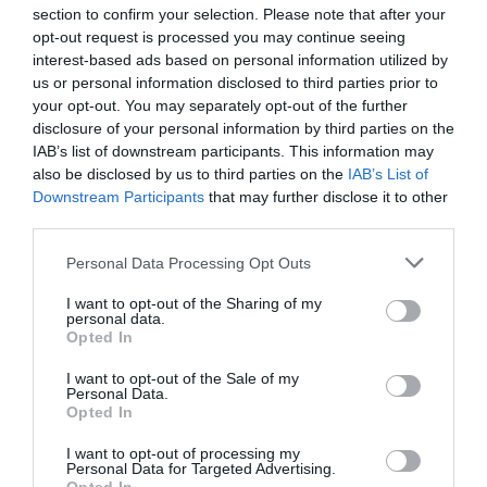
section to confirm your selection. Please note that after your
opt-out request is processed you may continue seeing
interest-based ads based on personal information utilized by
us or personal information disclosed to third parties prior to
Articolul anterior
See
your opt-out. You may separately opt-out of the further
Echipa de traficanți standard: doi albanezi
more
disclosure of your personal information by third parties on the
și-o româncă
IAB’s list of downstream participants. This information may
also be disclosed by us to third parties on the
IAB’s List of
Următorul articol
Downstream Participants
that may further disclose it to other
Leonard Miron, fostul prezentator de la
third parties.
TVR, a dobândit cetăţenia britanică
Personal Data Processing Opt Outs
I want to opt-out of the Sharing of my
AȚI PUTEA DORI DE
personal data.
ASEMENEA
Opted In
I want to opt-out of the Sale of my
Personal Data.
Opted In
I want to opt-out of processing my
Personal Data for Targeted Advertising.