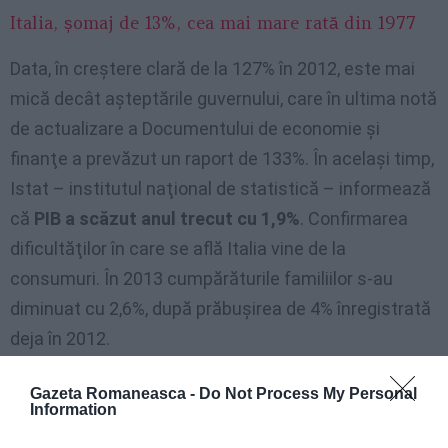
Italia, șomaj de 13%, cea mai mare rată din 1977
Data, în creştere clară de la 127% în 2012, este mai
mică decât aşteptările guvernului, care în ultima notă
de actualizare a Documentului de economie şi
finanţe a prevăzut un raport de 133%. În acelaşi timp,
Istat – institutul naţional de statistică – informează
că
PIB a scăzut anul trecut cu 1,9%
. Confirmarea
dificultăţilor în care se află Italia vine de la
consumuri. În 2013 cumpărăturile familiilor s-au
diminuat cu 2,6%, după prăbuşirea de 4% înregistrată
deja în 2012.
Cheltuielile pentru produse alimentare, în special, s-
Gazeta Romaneasca -
Do Not Process My Personal
Information
au redus cu 3,1%, cele pentru sănătate cu 5,7% şi