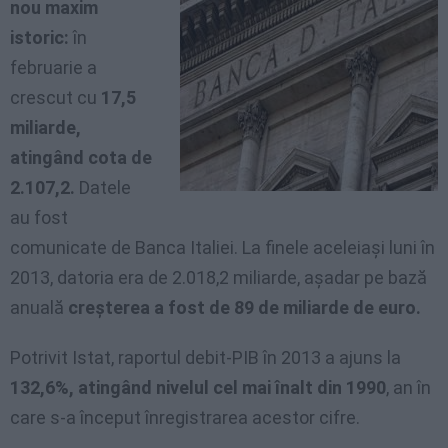
nou maxim
istoric:
în
februarie a
crescut cu
17,5
miliarde,
atingând cota de
2.107,2.
Datele
au fost
comunicate de Banca Italiei. La finele aceleiaşi luni în
2013, datoria era de 2.018,2 miliarde, aşadar pe bază
anuală
creşterea a fost de 89 de miliarde de euro.
Potrivit Istat, raportul debit-PIB în 2013 a ajuns la
132,6%, atingând nivelul cel mai înalt din 1990
, an în
care s-a început înregistrarea acestor cifre.