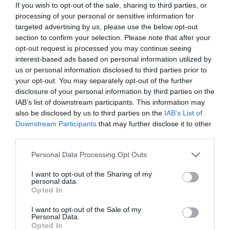
cele pentru îmbrăcăminte cu 5,2%.
If you wish to opt-out of the sale, sharing to third parties, or
processing of your personal or sensitive information for
În acelaşi timp
scade valoarea salariilor.
Puterea de
targeted advertising by us, please use the below opt-out
section to confirm your selection. Please note that after your
cumpărare a familiilor, însemnând cantitatea de
opt-out request is processed you may continue seeing
bunuri pe care reuşesc să le cumpere cu banii
interest-based ads based on personal information utilized by
us or personal information disclosed to third parties prior to
câştigaţi lunar, continuă să se diminueze. Anul
your opt-out. You may separately opt-out of the further
trecut, ţinând cont de inflaţie, a scăzut cu 1,1%.
disclosure of your personal information by third parties on the
IAB’s list of downstream participants. This information may
also be disclosed by us to third parties on the
IAB’s List of
Downstream Participants
that may further disclose it to other
Articolul anterior
See
third parties.
Diaspora românească unită, Elio Sosu: „Nici
more
eu nu credeam la început, dar încep să
Personal Data Processing Opt Outs
cred din ce în ce mai mult că cei din
Diaspora au nevoie de aşa ceva”
I want to opt-out of the Sharing of my
personal data.
Următorul articol
Opted In
S-a împuşcat în faţa logodnicei: „Ce trebuie
să fac pentru ca tu să înţelegi cât te iubesc,
I want to opt-out of the Sale of my
Personal Data.
să mă omor?”
Opted In