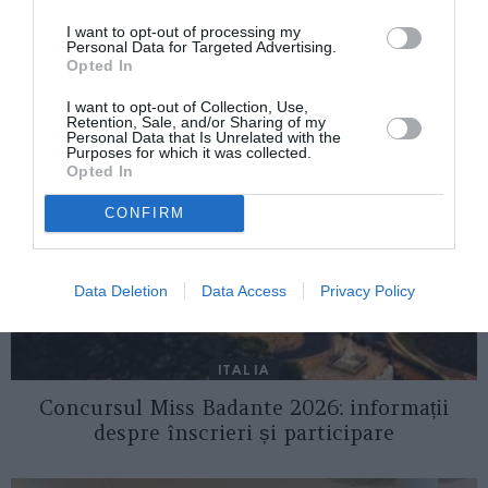
I want to opt-out of processing my
Personal Data for Targeted Advertising.
AȚI PUTEA DORI DE
Opted In
ASEMENEA
I want to opt-out of Collection, Use,
Retention, Sale, and/or Sharing of my
Personal Data that Is Unrelated with the
Purposes for which it was collected.
Opted In
CONFIRM
Data Deletion
Data Access
Privacy Policy
ITALIA
Concursul Miss Badante 2026: informații
despre înscrieri și participare