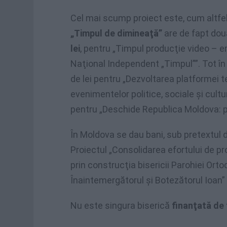
Cel mai scump proiect este, cum altfel
„Timpul de dimineaţă”
are de fapt do
lei
, pentru „Timpul producţie video – 
Naţional Independent „Timpul””. Tot în
de lei pentru „Dezvoltarea platformei 
evenimentelor politice, sociale şi cultu
pentru „Deschide Republica Moldova: p
În Moldova se dau bani, sub pretextul d
Proiectul „Consolidarea efortului de pro
prin construcţia bisericii Parohiei Or
Înaintemergătorul şi Botezătorul Ioan”
Nu este singura biserică
finanţată de 