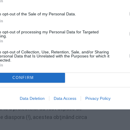
In
o opt-out of the Sale of my Personal Data.
In
to opt-out of processing my Personal Data for Targeted
ing.
In
o opt-out of Collection, Use, Retention, Sale, and/or Sharing
ersonal Data that Is Unrelated with the Purposes for which it
lected.
?
In
coli româneşti, festivaluri de film, câteva
CONFIRM
iserici.
Data Deletion
Data Access
Privacy Policy
 Republica Moldova
, cu proiecte aprobate în
arte a proiectelor au fost depuse de
de diaspora (!), acestea obţinând circa