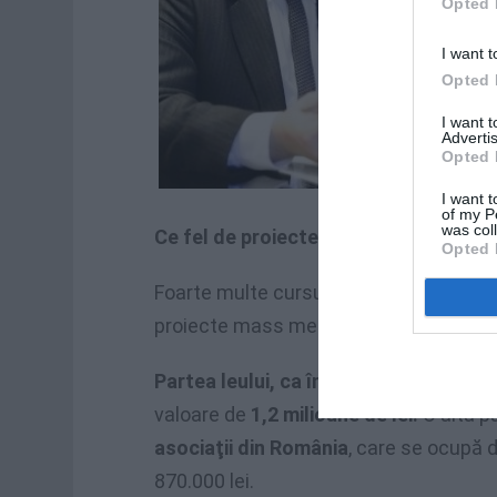
Opted 
I want t
Opted 
I want 
Advertis
Opted 
I want t
of my P
was col
Ce fel de proiecte au primit finanţare
Opted 
Foarte multe cursuri de limba română, ş
proiecte mass media şi construcţii de b
Partea leului, ca în fiecare an, o are
valoare de
1,2 milioane de lei.
O altă p
asociaţii din România
, care se ocupă 
870.000 lei.