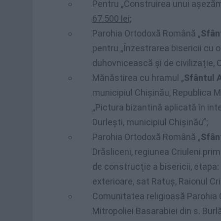
Pentru „Construirea unui aşezăm
67.500 lei;
Parohia Ortodoxă Română „
Sfân
pentru „Înzestrarea bisericii cu 
duhovnicească şi de civilizaţie, 
Mănăstirea cu hramul „
Sfântul 
municipiul Chişinău, Republica
„Pictura bizantină aplicată în int
Durlești, municipiul Chișinău”;
Parohia Ortodoxă Română „
Sfân
Drăsliceni, regiunea Criuleni pr
de construcţie a bisericii, etapa: 
exterioare, sat Ratuș, Raionul Cri
Comunitatea religioasă Parohia 
Mitropoliei Basarabiei din s. Bur