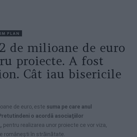
IM PLAN
22 de milioane de euro
ru proiecte. A fost
on. Cât iau bisericile
lioane de euro, este
suma pe care anul
etutindeni o acordă asociaţiilor
,
pentru realizarea unor proiecte ce vor viza,
le româneşti în străinătate.