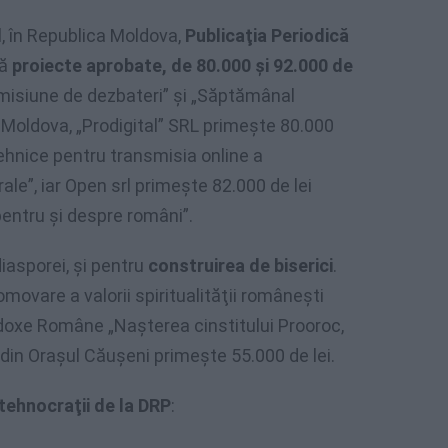
, în Republica Moldova,
Publicaţia Periodică
uă
proiecte aprobate, de 80.000 şi 92.000 de
emisiune de dezbateri” şi „Săptămânal
 Moldova, „Prodigital” SRL primeşte 80.000
tehnice pentru transmisia online a
rale”, iar Open srl primeşte 82.000 de lei
entru şi despre români”.
iasporei, şi pentru
construirea de biserici
.
movare a valorii spiritualităţii româneşti
todoxe Române „Naşterea cinstitului Prooroc,
 din Orașul Căușeni primeşte 55.000 de lei.
tehnocraţii de la DRP
: