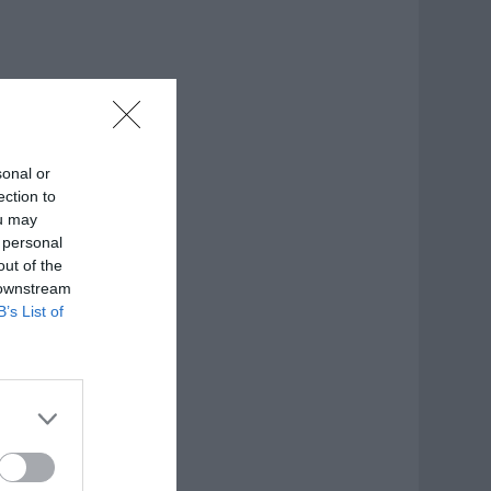
sonal or
ection to
ou may
 personal
out of the
 downstream
B’s List of