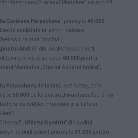
ânt bisericesc în
oraşul Munchen
” se acordă
ta Cuvioasa Parascheva
” primeşte
45.000
obiecte sculptate în lemn – valoare
Chetrosu, raionul Drochia”;
Apostol Andrei
” din localitatea Durleşti,
 Moldova primeşte aproape
60.000 p
entru
eriorul Manăstirii „Sfântul Apostol Andrei”,
ta Parascheva de la Iaşi
„, sat Ratuş, com.
imeşte
50.000
de lei pentru „Finanţarea lucrărilor
betonarea bolţilor interioare şi a turlelor
uleni”;
Ortodoxă „
Sfântul Dumitru
” din cadrul
lăneşti, raionul Edineţ primeşte
31.000
pentru