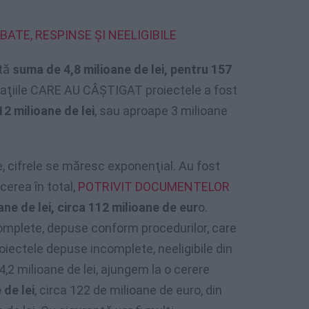
BATE, RESPINSE ȘI NEELIGIBILE
ată
suma de 4,8 milioane de lei, pentru 157
aţiile CARE AU CÂŞTIGAT proiectele a fost
12 milioane de lei
, sau aproape 3 milioane
 cifrele se măresc exponenţial. Au fost
 cerea în total,
POTRIVIT DOCUMENTELOR
ane de lei, circa 112 milioane de eur
o.
omplete, depuse conform procedurilor, care
oiectele depuse incomplete, neeligibile din
4,2 milioane de lei, ajungem la o cerere
 de lei
, circa 122 de milioane de euro, din