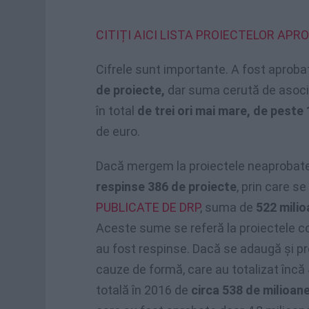
CITIȚI AICI LISTA PROIECTELOR APRO
Cifrele sunt importante. A fost aprob
de proiecte,
dar suma cerută de asoci
în total
de trei ori mai mare, de peste 
de euro.
Dacă mergem la proiectele neaprobate,
respinse 386 de proiecte
, prin care se
PUBLICATE DE DRP
, suma de
522 milio
Aceste sume se referă la proiectele c
au fost respinse. Dacă se adaugă şi pr
cauze de formă, care au totalizat încă 
totală în 2016 de
circa 538 de milioane