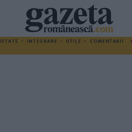
IETATE
INTEGRARE
UTILE
COMENTARII