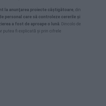
nt la anunţarea proiecte câştigătoare
, din
 de personal care să controleze cererile şi
zierea a fost de aproape o lună
. Dincolo de
r putea fi explicată şi prin cifrele