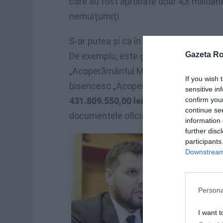
care au fost aprobate doar 4,8 milioane 
nemulţumiţi.
S-ar putea şi ca în documentele public
Gazeta R
De exemplu, este greu de crezut ca a
„Acoperământul Maicii Domnului”» să f
If you wish 
bisericesc „Acoperământul Maicii Dom
sensitive in
confirm you
431.809.550,00 lei,
adică aproape 100 
continue se
documentele oficiale publicate de DRP. 
information 
further disc
participants
Downstream 
Persona
I want t