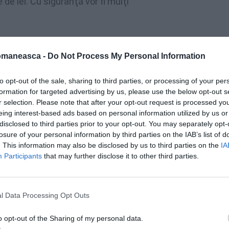
de lei. Cu siguranţă vor fi mulţi
ate de DRP să se fi strecurat
mari greşeli.
omaneasca -
Do Not Process My Personal Information
sociaţia din SUA «Aşezământul bisericesc
i cerut pentru «Construirea aşezământului
to opt-out of the sale, sharing to third parties, or processing of your per
nului” din Houston, Texas, SUA»
suma de
formation for targeted advertising by us, please use the below opt-out s
r selection. Please note that after your opt-out request is processed y
de milioane de euro, aşa cum apare în
eing interest-based ads based on personal information utilized by us or
Dar orice e posibil!
disclosed to third parties prior to your opt-out. You may separately opt-
losure of your personal information by third parties on the IAB’s list of
. This information may also be disclosed by us to third parties on the
IA
Participants
that may further disclose it to other third parties.
l Data Processing Opt Outs
o opt-out of the Sharing of my personal data.