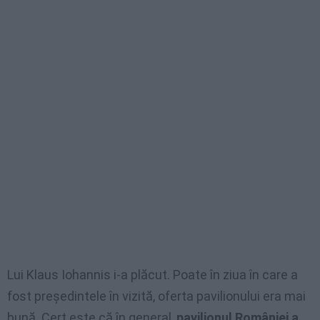
Lui Klaus Iohannis i-a plăcut. Poate în ziua în care a
fost președintele în vizită, oferta pavilionului era mai
bună. Cert este că în general,
pavilionul României a