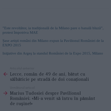
”Este revoltător, ia tradițională de la Milano pare o banală bluză”,
protest împotriva MAE
Șase artiști români din Milano expun la Pavilionul României de la
EXPO 2015
Iniţiative din Argeş la standul României de la Expo 2015, Milano
Articolul anterior
See
Lecce, român de 49 de ani, bătut cu
more
sălbăticie pe stradă de doi conaționali
Următorul articol
Marius Tudosiei despre Pavilionul
României: «Mi-a venit să întru în pământ
de ruşine!»