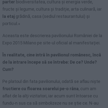
parter
biodiversitatea, cultura şi energia verde,
fructe şi legume, cultura şi tradiţie, arta culinară, iar
la etaj
grădină, casa (sediul restaurantului) şi
porticul.»
Aceasta este descrierea pavilionului României de la
Expo 2015 Milano pe site-ul oficial al manifestaţiei.
În realitate, cine intră în pavilionul românesc, încă
de la intrare începe să se întrebe: De ce? Unde?
Cum?
Pe platoul din fata pavilionului, odată se aflau nişte
fructiere cu floarea soarelui pe-o râna
, cum am
aflat de la alţi vizitatori, iar acum sunt întoarse cu
fundu-n sus ca să simbolizeze nu se ştie ce. N-au