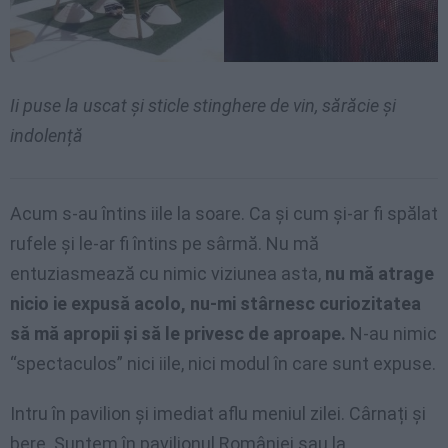
Ii puse la uscat și sticle stinghere de vin, sărăcie și
indolență
Acum s-au întins iile la soare. Ca şi cum şi-ar fi spălat
rufele şi le-ar fi întins pe sârmă. Nu mă
entuziasmează cu nimic viziunea asta,
nu mă atrage
nicio ie expusă acolo, nu-mi stârnesc curiozitatea
să mă apropii şi să le privesc de aproape.
N-au nimic
“spectaculos” nici iile, nici modul în care sunt expuse.
Intru în pavilion şi imediat aflu meniul zilei. Cârnați și
bere. Suntem în pavilionul României sau la