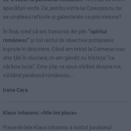
apucături vechi. Ce, pentru vizita lui Ceauşescu, nu
se umpleau rafturile şi galantarele ca prin minune?
În final, cred că am transmis din plin
“spiritul
românesc”
şi tot restul de obiective pompoase
înşirate în descriere. Când am intrat la Camerun sau
alte ţări în clustere, m-am gândit cu tristeţe “ce
sărăcie lucie”. Cine ştie ce spun străinii despre noi,
vizitând pavilionul românesc…
Irena Cara
Klaus Iohannis: «Mie îmi place»
Preşedintele Klaus Iohannis a vizitat pavilionul