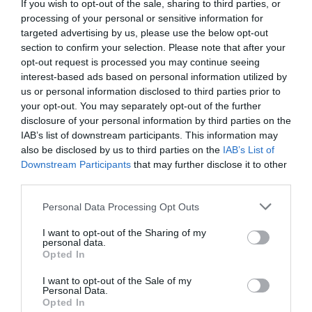
If you wish to opt-out of the sale, sharing to third parties, or
zonă reprezentau cele două manechine, dar merg
processing of your personal or sensitive information for
mai departe.
targeted advertising by us, please use the below opt-out
section to confirm your selection. Please note that after your
opt-out request is processed you may continue seeing
Pe peretele din fata văd deja nişte cutiuţe de creme
interest-based ads based on personal information utilized by
expuse. Tot peretele – pentru că nu s-au deranjat
us or personal information disclosed to third parties prior to
your opt-out. You may separately opt-out of the further
nici să pună un expozitor, ci au folosit structura
disclosure of your personal information by third parties on the
construcţiei – e umplut cu cutiuţele astea. Crema
IAB’s list of downstream participants. This information may
also be disclosed by us to third parties on the
IAB’s List of
de… gălbenele? Nu se ştie ce e cu ele, nu se ştie
Downstream Participants
that may further disclose it to other
dacă-s pline, dacă-s goale… În fine, o iau din nou la
third parties.
stânga, practic, ocolesc sala de conferinţe din mijloc,
Personal Data Processing Opt Outs
şi dau peste un fel de… ghişeu. Cu nimeni în el şi
I want to opt-out of the Sharing of my
nişte rafturi pe stânga. Oh, în sfârşit, văd ceva:
personal data.
Opted In
vinurile româneşti! Suntem plini de podgorii.
I want to opt-out of the Sale of my
Personal Data.
Opted In