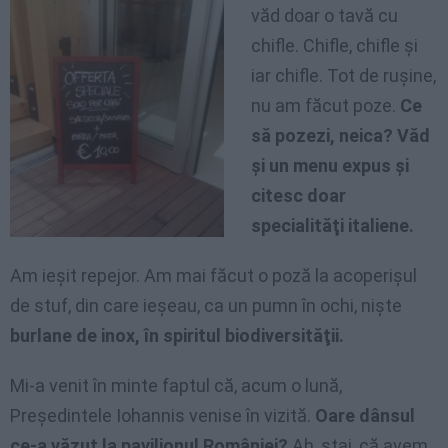
văd doar o tavă cu
chifle. Chifle, chifle şi
iar chifle. Tot de ruşine,
nu am făcut poze.
Ce
să pozezi, neica? Văd
şi un menu expus şi
citesc doar
specialităţi italiene.
Am ieşit repejor. Am mai făcut o poză la acoperişul
de stuf, din care ieşeau, ca un pumn în ochi, nişte
burlane de inox, în spiritul biodiversităţii.
Mi-a venit în minte faptul că, acum o lună,
Preşedintele Iohannis venise în vizită.
Oare dânsul
ce-a văzut la pavilionul României?
Ah, stai, că avem