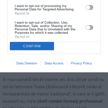
I want to opt-out of processing my
Personal Data for Targeted Advertising.
Opted In
I want to opt-out of Collection, Use,
Retention, Sale, and/or Sharing of my
Personal Data that Is Unrelated with the
Purposes for which it was collected.
Opted In
Câteva chifle jerpelite, oferta României la foamea
CONFIRM
globală
Data Deletion
Data Access
Privacy Policy
Restaurantul obosit
Şi mai ruşinată decât înainte, ies. Era cât pe ce să nu
urc la faimoasa “casa ţărănească stilizată, sediu al
restaurantului de meniu tradiţional”, în care ar fi gătit,
auzisem eu, nişte
chefi români formaţi profesional