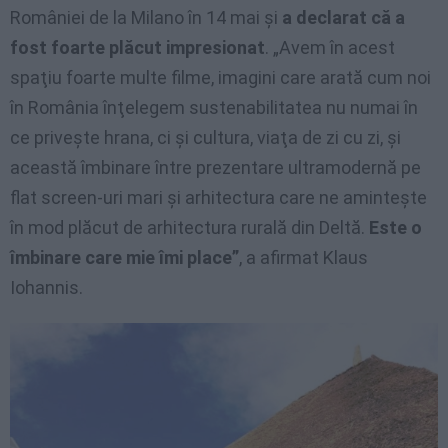
României de la Milano în 14 mai și
a declarat că a
fost foarte plăcut impresionat
. „Avem în acest
spaţiu foarte multe filme, imagini care arată cum noi
în România înţelegem sustenabilitatea nu numai în
ce priveşte hrana, ci şi cultura, viaţa de zi cu zi, şi
această îmbinare între prezentare ultramodernă pe
flat screen-uri mari şi arhitectura care ne aminteşte
în mod plăcut de arhitectura rurală din Deltă.
Este o
îmbinare care mie îmi place”
, a afirmat Klaus
Iohannis.