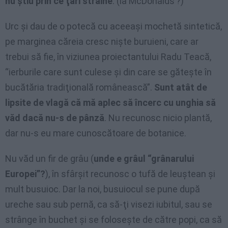
nu ştiu prin ce ţări străine
. (la McDonalds’?)
Urc şi dau de o potecă cu aceeaşi mochetă sintetică,
pe marginea căreia cresc nişte buruieni, care ar
trebui să fie, în viziunea proiectantului Radu Teacă,
“ierburile care sunt culese şi din care se găteşte în
bucătăria tradiţională românească”.
Sunt atât de
lipsite de vlagă că mă aplec să încerc cu unghia să
văd dacă nu-s de pânză
. Nu recunosc nicio plantă,
dar nu-s eu mare cunoscătoare de botanice.
Nu văd un fir de grâu (
unde e grâul “grânarului
Europei”?
), în sfârşit recunosc o tufă de leuştean şi
mult busuioc. Dar la noi, busuiocul se pune după
ureche sau sub pernă, ca să-ţi visezi iubitul, sau se
strânge în buchet şi se foloseşte de către popi, ca să