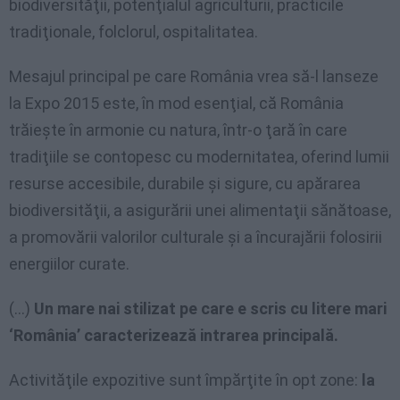
biodiversităţii, potenţialul agriculturii, practicile
tradiţionale, folclorul, ospitalitatea.
Mesajul principal pe care România vrea să-l lanseze
la Expo 2015 este, în mod esenţial, că România
trăieşte în armonie cu natura, într-o ţară în care
tradiţiile se contopesc cu modernitatea, oferind lumii
resurse accesibile, durabile şi sigure, cu apărarea
biodiversităţii, a asigurării unei alimentaţii sănătoase,
a promovării valorilor culturale şi a încurajării folosirii
energiilor curate.
(…)
Un mare nai stilizat pe care e scris cu litere mari
‘România’ caracterizează intrarea principală.
Activităţile expozitive sunt împărţite în opt zone:
la