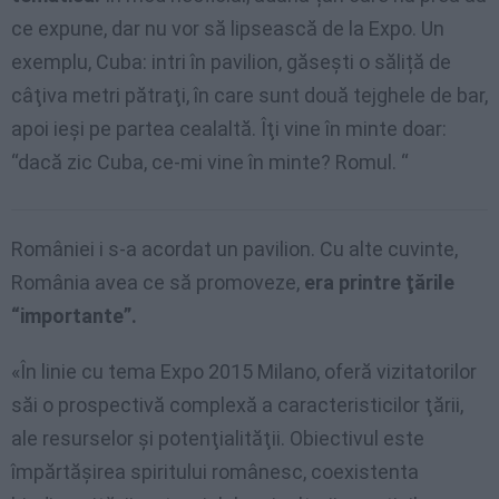
ce expune, dar nu vor să lipsească de la Expo. Un
exemplu, Cuba: intri în pavilion, găseşti o săliță de
câţiva metri pătraţi, în care sunt două tejghele de bar,
apoi ieşi pe partea cealaltă. Îţi vine în minte doar:
“dacă zic Cuba, ce-mi vine în minte? Romul. “
României i s-a acordat un pavilion. Cu alte cuvinte,
România avea ce să promoveze,
era printre ţările
“importante”.
«În linie cu tema Expo 2015 Milano, oferă vizitatorilor
săi o prospectivă complexă a caracteristicilor ţării,
ale resurselor şi potenţialităţii. Obiectivul este
împărtăşirea spiritului românesc, coexistenta