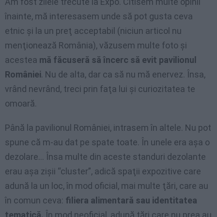
Am fost zilele trecute la Expo. Citisem multe opinii
înainte, mă interesasem unde să pot gusta ceva
etnic şi la un preţ acceptabil (niciun articol nu
menţionează România), văzusem multe foto şi
acestea
mă făcuseră să încerc să evit pavilionul
României
. Nu de alta, dar ca să nu mă enervez. Însa,
vrând nevrând, treci prin faţa lui şi curiozitatea te
omoară.
Până la pavilionul României, intrasem în altele. Nu pot
spune că m-au dat pe spate toate. În unele era aşa o
dezolare… Însa multe din aceste standuri dezolante
erau aşa zişii “cluster”, adică spaţii expozitive care
adună la un loc, în mod oficial, mai multe ţări, care au
în comun ceva:
filiera alimentară sau identitatea
tematică.
În mod neoficial, adună țări care nu prea au