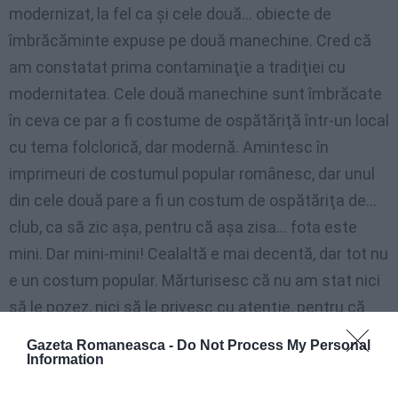
modernizat, la fel ca şi cele două… obiecte de
îmbrăcăminte expuse pe două manechine. Cred că
am constatat prima contaminaţie a tradiţiei cu
modernitatea. Cele două manechine sunt îmbrăcate
în ceva ce par a fi costume de ospătăriţă într-un local
cu tema folclorică, dar modernă. Amintesc în
imprimeuri de costumul popular românesc, dar unul
din cele două pare a fi un costum de ospătăriţa de…
club, ca să zic aşa, pentru că aşa zisa… fota este
mini. Dar mini-mini! Cealaltă e mai decentă, dar tot nu
e un costum popular. Mărturisesc că nu am stat nici
să le pozez, nici să le privesc cu atenţie, pentru că
deja mi se înceţoşaseră ochii şi voiam să scap mai
Gazeta Romaneasca -
Do Not Process My Personal
repede de obligaţia asta. Şi mi-era şi cam ruşine… de
Information
ruşinea lor, pe care nu o au. Nu am înţeles bine ce