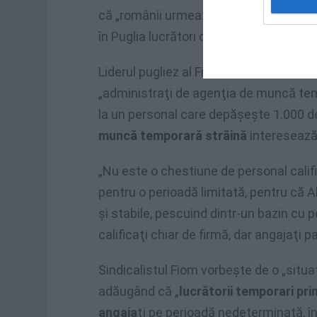
că „românii urmează să plece, şi dator
în Puglia lucrători calificaţi pentru pro
Liderul pugliez al Fiom, Domenico Stef
„administraţi de agenţia de muncă tem
la un personal care depăşeşte 1.000 de
muncă temporară străină
interesează 
„Nu este o chestiune de personal calif
pentru o perioadă limitată, pentru că Al
şi stabile, pescuind dintr-un bazin cu 
calificaţi chiar de firmă, dar angajaţi p
Sindicalistul Fiom vorbeşte de o „situa
adăugând că „
lucrătorii temporari pri
angaja
ţi pe perioadă nedeterminată, în