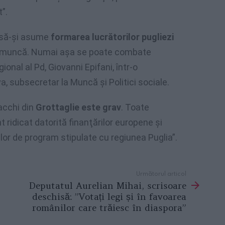
”.
e să-şi asume
formarea lucrătorilor pugliezi
de muncă. Numai aşa se poate combate
gional al Pd, Giovanni Epifani, într-o
, subsecretar la Muncă şi Politici sociale.
acchi din
Grottaglie este grav
. Toate
 ridicat datorită finanţărilor europene şi
elor de program stipulate cu regiunea Puglia”.
Următorul articol
Deputatul Aurelian Mihai, scrisoare
deschisă: ”Votați legi și în favoarea
românilor care trăiesc în diaspora”