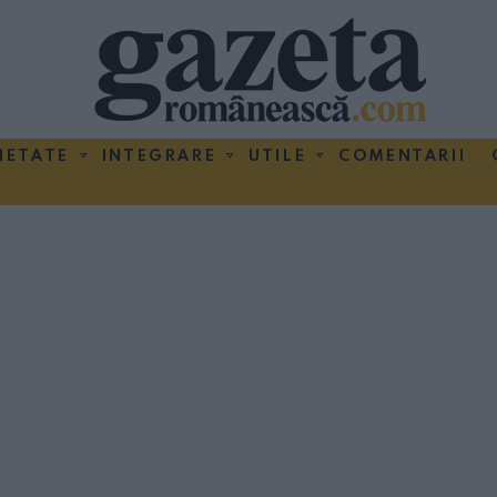
IETATE
INTEGRARE
UTILE
COMENTARII