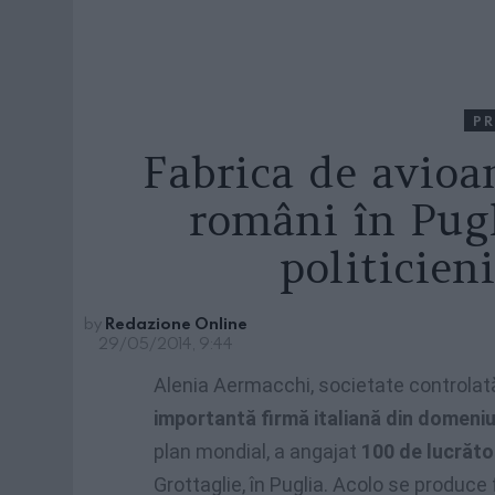
PR
Fabrica de avioa
români în Pugl
politicien
by
Redazione Online
29/05/2014, 9:44
Alenia Aermacchi, societate controlat
importantă firmă italiană din domeni
plan mondial, a angajat
100 de lucrăto
Grottaglie, în Puglia. Acolo se produce 