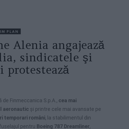
IM PLAN
ne Alenia angajează
ia, sindicatele şi
ii protestează
ă de Finmeccanica S.p.A.,
cea mai
ul aeronautic
şi printre cele mai avansate pe
ri temporari români
, la stabilimentul din
fuselajul pentru
Boeing 787 Dreamliner
,