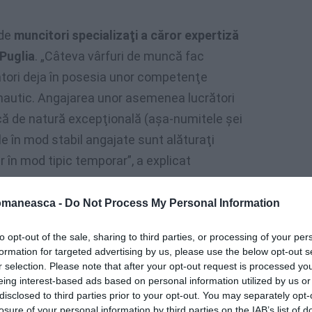
 de
muncitori specializaţi a căror expertiză
 Puglia
. „Câteva vârfuri de muncă fac
ători deja în posesia unor competenţe
nautic. Angajarea unor asemenea lucrători
că de natură excepţională (aşa-numitele şei
le în mod stabil angajate sunt alăturaţi
r în mod tipic temporar”, a explicat
omaneasca -
Do Not Process My Personal Information
to opt-out of the sale, sharing to third parties, or processing of your per
formation for targeted advertising by us, please use the below opt-out s
r selection. Please note that after your opt-out request is processed y
eing interest-based ads based on personal information utilized by us or
disclosed to third parties prior to your opt-out. You may separately opt-
losure of your personal information by third parties on the IAB’s list of