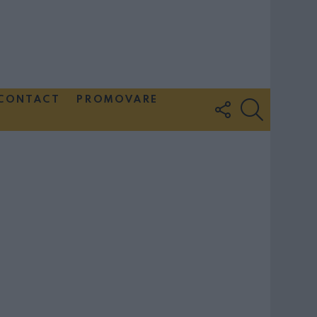
CONTACT
PROMOVARE
FOLLOW
SEARCH
US
Couple Photoshoot Paris