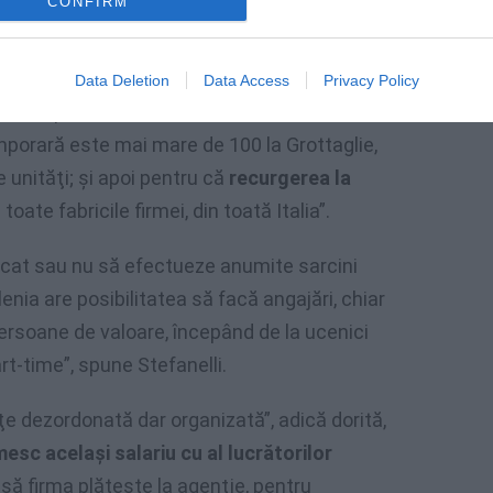
CONFIRM
ită insistenţelor noastre firma caută acum
pria producţie”.
Data Deletion
Data Access
Privacy Policy
anelli spune că „numărul românilor
porară este mai mare de 100 la Grottaglie,
 unităţi; şi apoi pentru că
recurgerea la
toate fabricile firmei, din toată Italia”.
icat sau nu să efectueze anumite sarcini
enia are posibilitatea să facă angajări, chiar
persoane de valoare, începând de la ucenici
art-time”, spune Stefanelli.
ţe dezordonată dar organizată”, adică dorită,
mesc acelaşi salariu cu al lucrătorilor
să firma plăteşte la agenţie, pentru