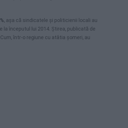
0%
, aşa că sindicatele şi politicienii locali au
e la începutul lui 2014. Ştirea, publicată de
. Cum, într-o regiune cu atâtia şomeri, au