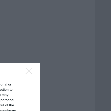
sonal or
ection to
ou may
 personal
out of the
 downstream