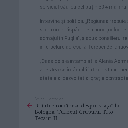
serviciul său, cu cel puţin 30% mai mult
Intervine şi politica. „Regiunea trebui
şi maxima răspândire a anunţurilor 
şomajul în Puglia”, a spus consilierul re
interpelare adresată Teresei Bellanuova
„Ceea ce s-a întâmplat la Alenia Aerm
acestea se întâmplă într-un stabiliment
statale şi dezvoltat şi graţie contract
Articolul anterior
See
“Cântec românesc despre viaţă” la
more
Bologna. Turneul Grupului Trio
Tezaur II