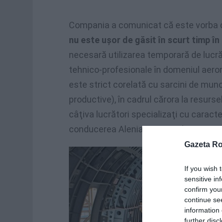
Compania a comunicat că este vorba
nu este uşor de găsit în scurt timp în
necesară utilizarea temporară de lucr
tehnico-profesionale în domeniul aero
este strict corelată cu sarcini de mun
productive), în cadrul cărora la resurse
câţiva lucrători specializaţi cu caracte
conducerea Alenia Aermacchi.
Gazeta R
If you wish 
sensitive in
confirm you
continue se
information 
further disc