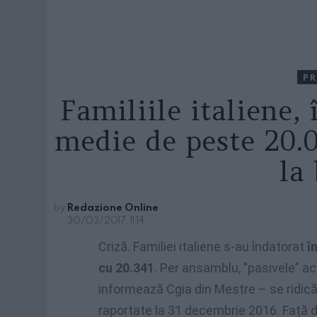
PR
Familiile italiene, 
medie de peste 20.
la
by
Redazione Online
30/03/2017, 11:14
Criză. Familiei italiene s-au îndatorat
î
cu 20.341
. Per ansamblu, ”pasivele” acu
informează Cgia din Mestre – se ridică
raportate la 31 decembrie 2016. Față d