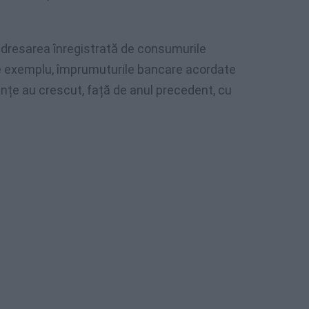
edresarea înregistrată de consumurile
, de exemplu, împrumuturile bancare acordate
uințe au crescut, față de anul precedent, cu