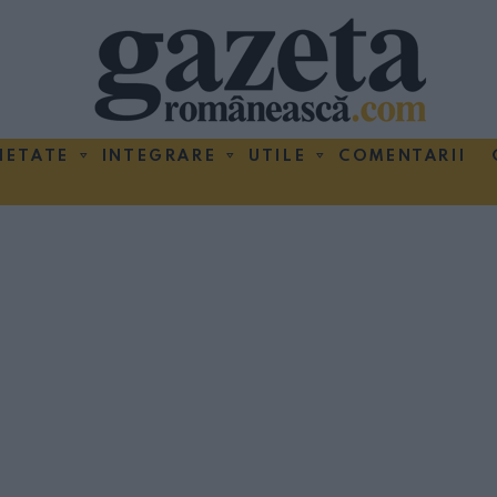
IETATE
INTEGRARE
UTILE
COMENTARII