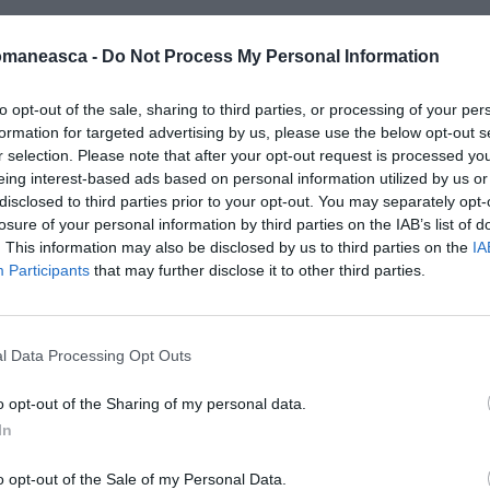
datorate sunt situate în Lombardia.
Pe
omaneasca -
Do Not Process My Personal Information
ncia
Milano
, cu o datorie de
29.304 euro
.
to opt-out of the sale, sharing to third parties, or processing of your per
formation for targeted advertising by us, please use the below opt-out s
a cu 28.901 euro,
iar pe al treilea sunt
r selection. Please note that after your opt-out request is processed y
eing interest-based ads based on personal information utilized by us or
disclosed to third parties prior to your opt-out. You may separately opt-
losure of your personal information by third parties on the IAB’s list of
din
Varese cu o datorie medie care se ridică
. This information may also be disclosed by us to third parties on the
IA
u 27.108 euro.
Participants
that may further disclose it to other third parties.
 găsim în acest clasament deosebit este
ană se plasează pe locul al șaselea și au
l Data Processing Opt Outs
pă găsim
Roma,
cu 26.792 de euro, și
Siena
,
o opt-out of the Sharing of my personal data.
In
sament sunt în schimb familiile rezidente în
o opt-out of the Sale of my Personal Data.