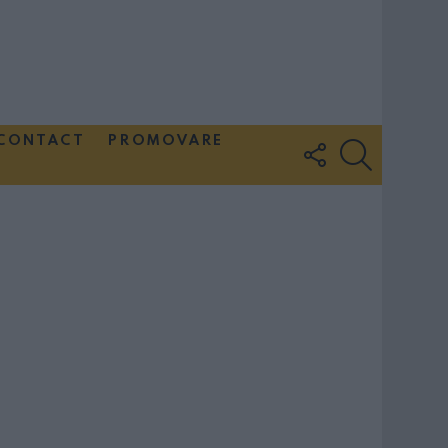
CONTACT
PROMOVARE
FOLLOW
SEARCH
US
Couple Photoshoot Paris