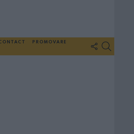
CONTACT
PROMOVARE
FOLLOW
SEARCH
US
Couple Photoshoot Paris