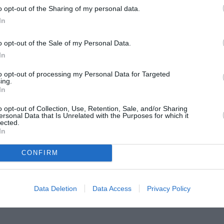
o opt-out of the Sharing of my personal data.
In
o opt-out of the Sale of my Personal Data.
In
to opt-out of processing my Personal Data for Targeted
ing.
In
o opt-out of Collection, Use, Retention, Sale, and/or Sharing
ersonal Data that Is Unrelated with the Purposes for which it
a nu-i uita pe RAUL, FERNANDO, SEBASTIAN E
lected.
In
upra tuturor persoanelor care şi-au pierdut
e au fost constrânse să trăiască”.
CONFIRM
entanţi ai instituţiilor italiene şi ai altor
Data Deletion
Data Access
Privacy Policy
ii şi-au exprimat adeziunea la comemorare.