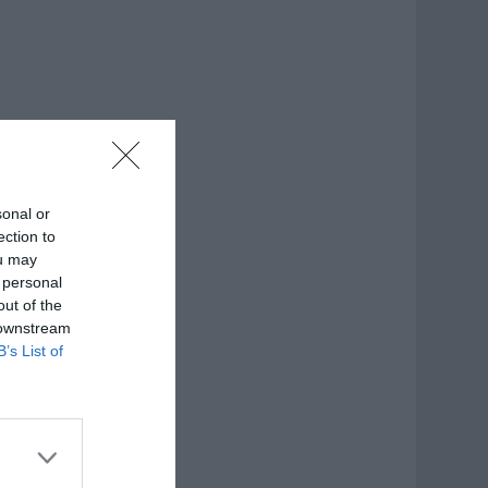
sonal or
ection to
ou may
 personal
out of the
 downstream
B’s List of