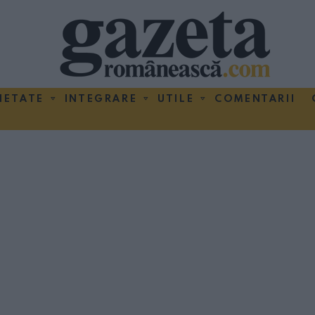
IETATE
INTEGRARE
UTILE
COMENTARII