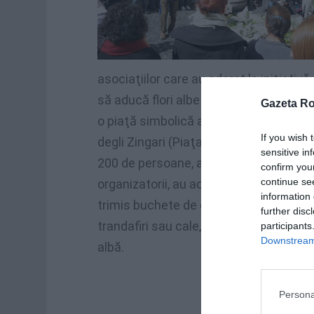
asociaţiilor care au aderat la iniţiativă
să aducă flori albe şi să le depună ȋntr-
Gazeta R
o piaţă simbolică a capitalei, Piazza
If you wish 
degli Zingari (Piaţa Tiganilor). Peste
sensitive in
200 de persoane, au spus
confirm you
continue se
organizatorii, au adus personal sau au
information 
trimis buchete de crizanteme,
further disc
trandafiri sau cale, toate de culoarea
participants
Downstream 
albă.
Persona