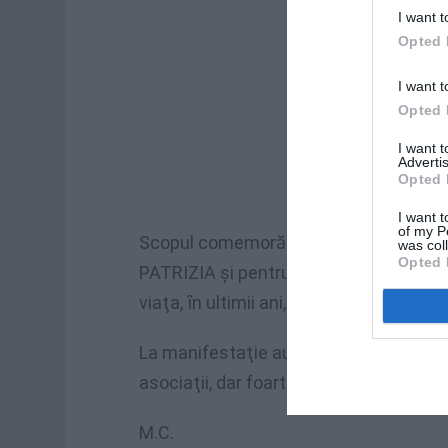
I want t
Opted 
I want t
Opted 
I want 
Advertis
Opted 
I want t
of my P
Scopul comemorării a fost acela de “
was col
Opted 
PATRIZIA şi pentru a atrage atenţia as
viaţa, ȋn ultimii ani, ȋn taberele ȋn car
La manifestaţie au fost invitaţi şi reprez
asociaţii, dar foarte puţine organizaţ
M.C.