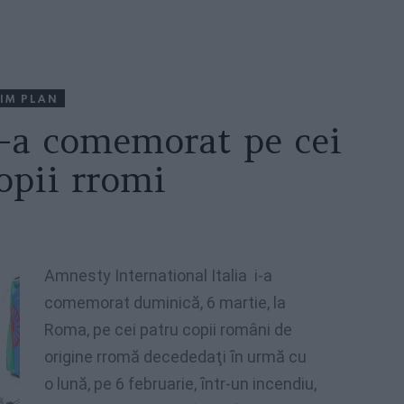
IM PLAN
-a comemorat pe cei
opii rromi
Amnesty Interna
tional Italia i-a
comemorat duminică, 6 martie, l
a
Roma, pe cei patru copii români de
origine rromă decededaţi ȋn urmă cu
o lună, pe 6 februarie, ȋntr-un incendiu,