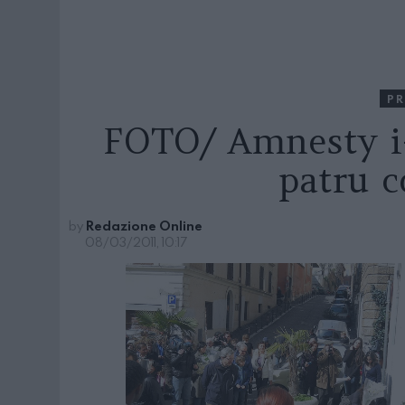
PR
FOTO/ Amnesty i
patru c
by
Redazione Online
08/03/2011, 10:17