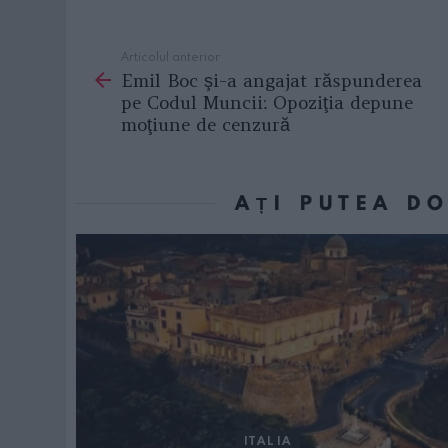
Articolul anterior
See
Emil Boc şi-a angajat răspunderea
more
pe Codul Muncii: Opoziţia depune
moţiune de cenzură
AȚI PUTEA D
ITALIA