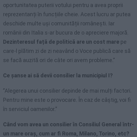
oportunitatea puterii votului pentru a avea proprii
reprezentanți în funcțiile cheie. Acest lucru ar putea
deschide multe uși comunității românești. Iar
românii din Italia s-ar bucura de o apreciere majoră.
Dezinteresul față de politică are un cost mare
pe
care-l plătim zi de zi neavând o Voce publică care să
se facă auzită ori de câte ori avem probleme.”
Ce șanse ai să devii consilier la municipiul I?
”Alegerea unui consilier depinde de mai mulți factori.
Pentru mine este o provocare. În caz de câștig, voi fi
în serviciul oamenilor.”
Când vom avea un consilier în Consiliul General într-
un mare oraș, cum ar fi Roma, Milano, Torino, etc?