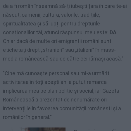
de a fi român înseamnă să-ți iubești țara în care te-ai
născut, oamenii, cultura, valorile, tradițiile,
spiritualitatea și să lupți pentru drepturile
conaționalilor tăi, atunci răspunsul meu este:
DA
.
Chiar dacă de multe ori emigranții români sunt
etichetați drept „stranieri” sau „italieni” în mass-
media românească sau de către cei rămași acasă.”
”Cine mă cunoaște personal sau mi-a urmărit
activitatea în toți acești ani a putut remarca
implicarea mea pe plan politic și social, iar Gazeta
Românească a prezentat de nenumărate ori
intervențiile în favoarea comunității românești și a
românilor în general.”