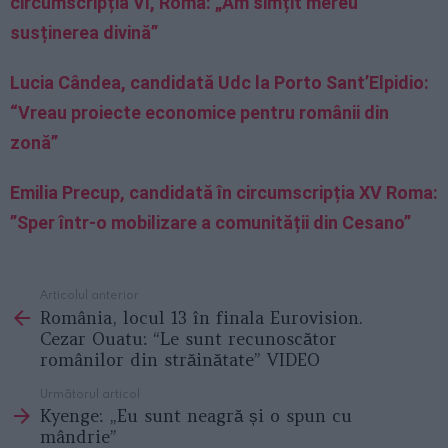
circumscripția VI, Roma: „Am simțit mereu
susținerea divină”
Lucia Cândea, candidată Udc la Porto Sant’Elpidio:
“Vreau proiecte economice pentru românii din
zonă”
Emilia Precup, candidată în circumscripția XV Roma:
”Sper într-o mobilizare a comunității din Cesano”
Articolul anterior
See
România, locul 13 în finala Eurovision.
more
Cezar Ouatu: “Le sunt recunoscător
românilor din străinătate” VIDEO
Următorul articol
Kyenge: „Eu sunt neagră și o spun cu
mândrie”