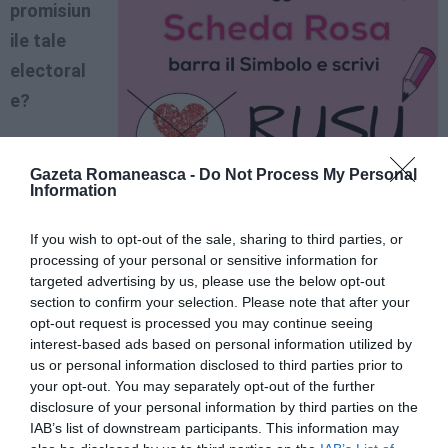
promisiun
ile tale
electoral
e?
”Eu nu fac
Gazeta Romaneasca -
Do Not Process My Personal
promisiun
Information
i
electorale. Urmăresc programul candidatului primar.
If you wish to opt-out of the sale, sharing to third parties, or
processing of your personal or sensitive information for
Un consilier municipal poate face lobby asupra
targeted advertising by us, please use the below opt-out
marilor hotărâri care se iau la Consiliul General. Am
section to confirm your selection. Please note that after your
opt-out request is processed you may continue seeing
multe propuneri de făcut concentrate în principal pe
interest-based ads based on personal information utilized by
politică socială, familie, solidaritate. Ceea ce
us or personal information disclosed to third parties prior to
your opt-out. You may separately opt-out of the further
contează mai mult acum în această fază a
disclosure of your personal information by third parties on the
campaniei electorale este să ascult cerințele
IAB’s list of downstream participants. This information may