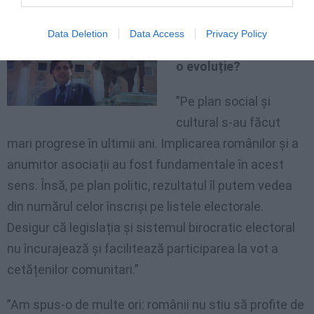
Ce părere ai despre
organizarea
Data Deletion
Data Access
Privacy Policy
comunității, se simte
o evoluție?
”Pe plan social și
cultural s-au făcut
mari progrese în ultimii ani. Implicarea românilor și a
anumitor asociații au fost fundamentale în acest
sens. Însă, pe plan politic, rezultatul îl putem vedea
din numărul celor înscriși pe listele electorale.
Desigur că legislația și sistemul birocratic electoral
nu încurajează și facilitează participarea la vot a
cetățenilor comunitari.”
”Am spus-o de multe ori: românii nu stiu să profite de