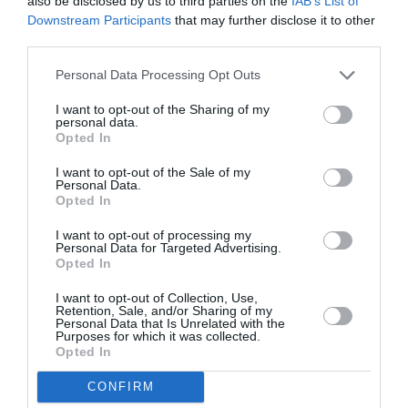
oamenilor pentru a-i putea susține eventual în
also be disclosed by us to third parties on the
IAB’s List of
Downstream Participants
that may further disclose it to other
consiliul municipal.”
third parties.
Ce crezi despre afirmarea politica a românilor pe
Personal Data Processing Opt Outs
plan local in Italia?
I want to opt-out of the Sharing of my
personal data.
Opted In
”Este un lucru pozitiv că mulți români au hotărât să
I want to opt-out of the Sale of my
participe la aceste alegeri și să se pună în joc. Chiar
Personal Data.
Opted In
dacă unii nu au o experiență specifică. Credeți că toți
candidații italieni au un trecut în politică? Dimpotrivă.
I want to opt-out of processing my
Personal Data for Targeted Advertising.
Există un început în toate. Experiența vine din
Opted In
activitatea militantă. Sper să avem cât mai mulți
I want to opt-out of Collection, Use,
consilieri români în administrațiile locale pentru a
Retention, Sale, and/or Sharing of my
Personal Data that Is Unrelated with the
Purposes for which it was collected.
deveni puncte de referință ale comunității. Le urez
Opted In
succes la toți.”
CONFIRM