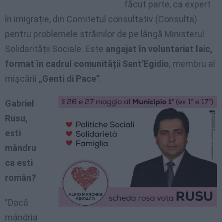
făcut parte, ca expert
în imigrație, din Comitetul consultativ (Consulta)
pentru problemele străinilor de pe lângă Ministerul
Solidarității Sociale. Este
angajat în voluntariat laic,
format în cadrul comunității Sant’Egidio
, membru al
mișcării
„Genti di Pace”
.
Gabriel
Rusu,
esti
mândru
ca esti
român?
”Dacă
mândria