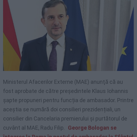
Ministerul Afacerilor Externe (MAE) anunţă că au
fost aprobate de către preşedintele Klaus Iohannis
șapte propuneri pentru funcția de ambasador. Printre
aceștia se numără doi consilieri prezidențiali, un
consilier din Cancelaria premierului și purtătorul de
cuvânt al MAE, Radu Filip.
George Bologan se
întoarce la Roma în postul de ambasador la Sfântul