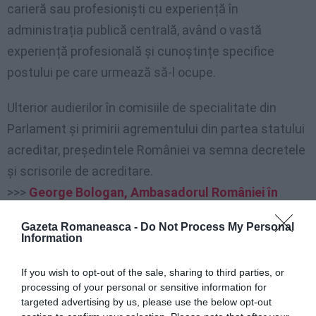
carieră sau profesioniști cu experiență în
administrația publică centrală, având o vastă
experiență profesională și cunoștințe specifice
postului pe care urmează să-l ocupe.
Ulterior audierilor în comisiile de specialitate din
Parlament și primirii agrementului din partea statului
acreditar, președintele României va semna decretele
și scrisorile de acreditare.
>>>
George Bologan, Ambasadorul României în
Italia, Malta și San Marino, la sfârșit de mandat:
Gazeta Romaneasca -
Do Not Process My Personal
”Vă mulțumesc!”
Information
If you wish to opt-out of the sale, sharing to third parties, or
George Bologan se întoarce la Roma
processing of your personal or sensitive information for
targeted advertising by us, please use the below opt-out