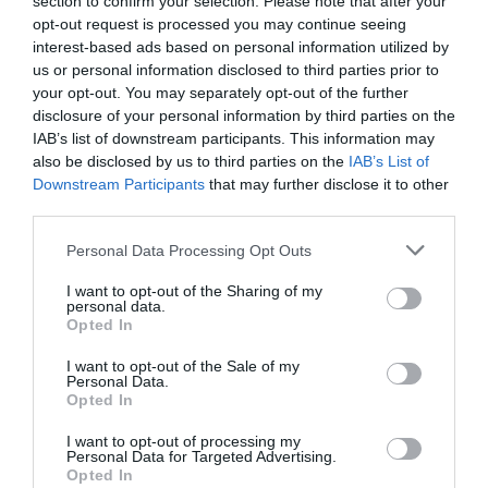
section to confirm your selection. Please note that after your
Cele șapte persoane propuse sunt:
opt-out request is processed you may continue seeing
interest-based ads based on personal information utilized by
Sfântul Scaun și Ordinul Suveran de Malta
–
us or personal information disclosed to third parties prior to
your opt-out. You may separately opt-out of the further
George Gabriel Bologan
, Consilier Prezidențial
disclosure of your personal information by third parties on the
(Departamentul Politică Externă) din februarie
IAB’s list of downstream participants. This information may
also be disclosed by us to third parties on the
IAB’s List of
2024. Anterior, a fost Consul General al României
Downstream Participants
that may further disclose it to other
la Milano (2012), Ambasador al României în Italia
third parties.
(2016-2022) și în Spania (2022-2024). Este
Personal Data Processing Opt Outs
profesor asociat la Universitatea de Vest din
I want to opt-out of the Sharing of my
Timișoara și doctorand la Universitatea Babeș-
personal data.
Opted In
Bolyai din Cluj Napoca.
Republica Islamică Pakistan
– Dan Stoenescu,
I want to opt-out of the Sale of my
Personal Data.
însărcinat cu afaceri al Uniunii Europene în Siria
Opted In
din 2021. A fost ministru delegat pentru relațiile
I want to opt-out of processing my
Personal Data for Targeted Advertising.
cu românii de pretutindeni (2015-2016) și
Opted In