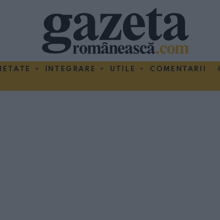
IETATE
INTEGRARE
UTILE
COMENTARII