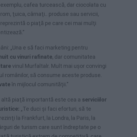
exemplu, cafea turcească, dar ciocolata cu
rom, ţuica, cârnaţi.. produse sau servicii,
reprezintă o piaţă pe care cei mai mulţi
entizează.”
ni: „Una e să faci marketing pentru
nuit cu vinuri rafinate
, dar comunitatea
itare
vinul Murfaltalr. Mult mai uşor convingi
ul românilor, să consume aceste produse.
vate
în mijlocul comunităţii.”
 altă piaţă importantă este cea a
serviciilor
uristice:
„Te duci şi faci eforturi, să te
rezinţi la Frankfurt, la Londra, la Paris, la
ârguri de turism care sunt îndreptate pe o
iaţă turistică extrem de competitivă, care