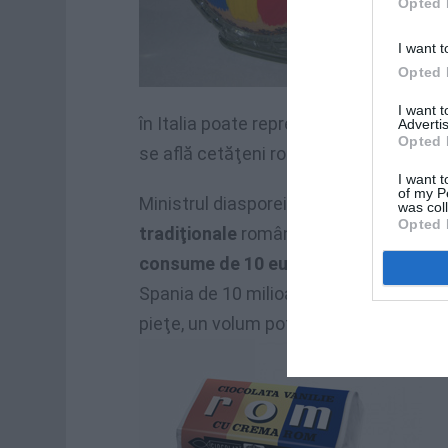
Opted 
I want t
Opted 
I want 
în Italia poate reprezenta un exemplu d
Advertis
Opted 
se află cetăţeni români.”, a declarat Cr
I want t
of my P
Ministrul diasporei a vorbit despre ide
was col
Opted 
tradiţionale
româneşti: „În comunităţi
consume de 10 euro produse tradiţio
Spania de 10 milioane de euro lunar. C
pieţe, un volum potenţial de export d