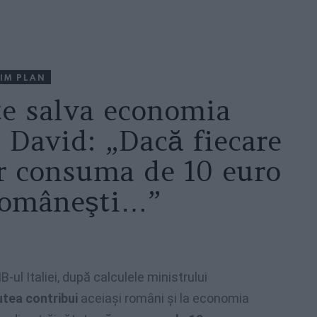
IM PLAN
te salva economia
 David: „Dacă fiecare
ar consuma de 10 euro
româneşti…”
B-ul Italiei, după calculele ministrului
utea contribui
aceiaşi români şi la economia