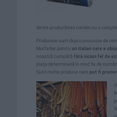
dintre producătorii români nu o conşti
Produsele sunt deja cunoscute de româ
Murfatlar pentru
un italian care e obiş
noastră cumpără
fără niciun fel de ez
piaţa determinată în mod fix de număr
Sunt multe produse care
pot fi promo
O
t
p
t
p