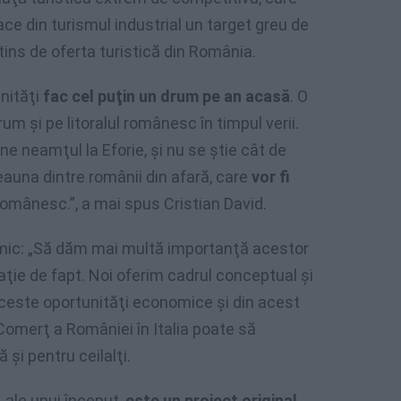
ace din turismul industrial un target greu de
tins de oferta turistică din România.
nităţi
fac cel puţin un drum pe an acasă
. O
um şi pe litoralul românesc în timpul verii.
ne neamţul la Eforie, şi nu se ştie cât de
eauna dintre românii din afară, care
vor fi
 românesc.”, a mai spus Cristian David.
mic: „Să dăm mai multă importanţă acestor
aţie de fapt. Noi oferim cadrul conceptual şi
aceste oportunităţi economice şi din acest
 Comerţ a României în Italia poate să
şi pentru ceilalţi.
 ale unui început,
este un proiect original
,