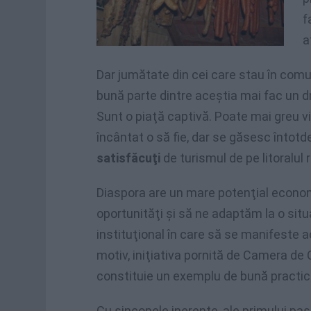
f
a
Dar jumătate din cei care stau în comu
bună parte dintre aceştia mai fac un dr
Sunt o piaţă captivă. Poate mai greu vi
încântat o să fie, dar se găsesc întotd
satisfăcuţi
de turismul de pe litoralul
Diaspora are un mare potenţial econo
oportunităţi şi să ne adaptăm la o situ
instituţional în care să se manifeste 
motiv, iniţiativa pornită de Camera de
constituie un exemplu de bună practică 
Cu sincopele inerente, ale primului pas,