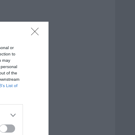
sonal or
ection to
ou may
 personal
out of the
 downstream
B’s List of