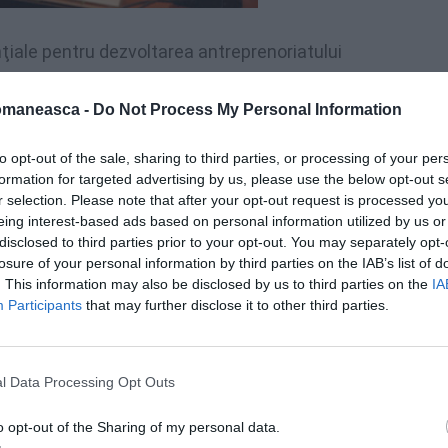
nţiale pentru dezvoltarea antreprenoriatului
.000 de companii cu asociaţi români
omaneasca -
Do Not Process My Personal Information
os
în Italia, unde 2,5% din PIB-ul ţării
insulă.”, a spus Cristian David.
to opt-out of the sale, sharing to third parties, or processing of your per
formation for targeted advertising by us, please use the below opt-out s
Întâlnirea a avut ca scop principal
r selection. Please note that after your opt-out request is processed y
prezentarea activităţilor Camerei de
eing interest-based ads based on personal information utilized by us or
disclosed to third parties prior to your opt-out. You may separately opt-
Comreţ a României în Italia, înfiinţată cu
losure of your personal information by third parties on the IAB’s list of
mai puţin de un an în urmă, în luna iulie, la
. This information may also be disclosed by us to third parties on the
IA
Participants
that may further disclose it to other third parties.
Roma.
„Proiectul prezentat astăzi
nu este doar
l Data Processing Opt Outs
unul de imagine
, este un proiect viabil pe
două fronturi, pe de o parte, antreprenorii
o opt-out of the Sharing of my personal data.