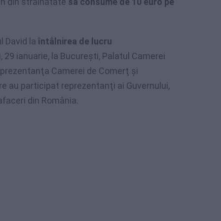
n din străinătate
să consume de 10 euro pe
 David la
întâlnirea de lucru
 29 ianuarie, la Bucureşti, Palatul Camerei
eprezentanţa Camerei de Comerţ şi
ire au participat reprezentanţi ai Guvernului,
 afaceri din România.