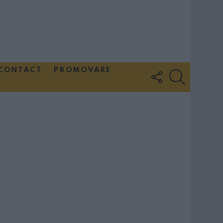
CONTACT
PROMOVARE
FOLLOW
SEARCH
US
Couple Photoshoot Paris