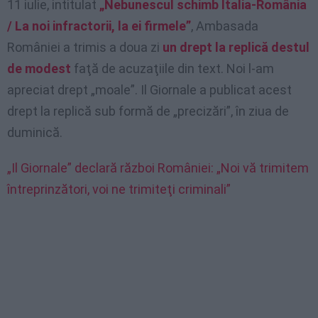
11 iulie, intitulat
„Nebunescul schimb Italia-România
/ La noi infractorii, la ei firmele”
, Ambasada
României a trimis a doua zi
un drept la replică destul
de modest
faţă de acuzaţiile din text. Noi l-am
apreciat drept „moale”. Il Giornale a publicat acest
drept la replică sub formă de „precizări”, în ziua de
duminică.
„Il Giornale” declară război României: „Noi vă trimitem
întreprinzători, voi ne trimiteţi criminali”