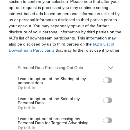
section to confirm your selection. Please note that after your
României»
, în care aminteam de o replică din 2006, la
opt-out request is processed you may continue seeing
interest-based ads based on personal information utilized by
un atac similar din „Il Tempo”, al fostului ambasador
us or personal information disclosed to third parties prior to
Cristian Colţeanu, nu a fost primit bine la Ambasadă.
your opt-out. You may separately opt-out of the further
Iată ce ne-a transmis Ovidiu Pufu, şeful biroului de
disclosure of your personal information by third parties on the
IAB’s list of downstream participants. This information may
presă:
also be disclosed by us to third parties on the
IAB’s List of
Downstream Participants
that may further disclose it to other
«Nu ţin să combat evaluările Gazetei privind textul
third parties.
Ambasadei, însă precizez că mesajele publice ale
Personal Data Processing Opt Outs
unei misiuni diplomatice
sunt nevoite să respecte
I want to opt-out of the Sharing of my
alte criterii decât cele ale unei instituţii de presă
.
personal data.
Opted In
Iar comparaţia cu un drept la replică anterior al
misiunii trebuie să ţină cont de
diferenţele dintre
I want to opt-out of the Sale of my
Personal Data.
condiţiile din ţara-gazdă
din 2006 şi cele din 2013.»
Opted In
I want to opt-out of processing my
Sorin Cehan
Personal Data for Targeted Advertising.
Opted In