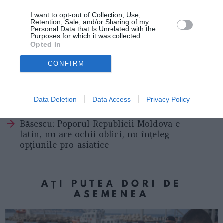
Comentariile cititorilor la articolul din Il
I want to opt-out of Collection, Use,
Giornale: „România, pământ cu posibilități foarte
Retention, Sale, and/or Sharing of my
mari, ruinat de populația sa „
Personal Data that Is Unrelated with the
Purposes for which it was collected.
Opted In
Articolul anterior
CONFIRM
See
Laudra Boldrini, președinta Camerei, la
more
întâlnirea cu echipa CNCRI: ”Femeile să nu
mai fie considerate obiecte”
Data Deletion
Data Access
Privacy Policy
Următorul articol
Băsescu: Poporul Republicii Moldova e
latin, nu are ochii oblici, nu înţeleg
opţiunile pro-asiatice
AȚI PUTEA DORI DE
ASEMENEA