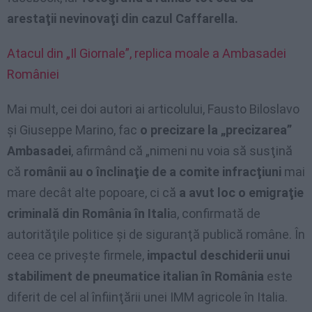
arestaţii nevinovaţi din cazul Caffarella.
Atacul din „Il Giornale”, replica moale a Ambasadei
României
Mai mult, cei doi autori ai articolului, Fausto Biloslavo
şi Giuseppe Marino, fac
o precizare la „precizarea”
Ambasadei
, afirmând că „nimeni nu voia să susţină
că
românii au o înclinaţie de a comite infracţiuni
mai
mare decât alte popoare, ci că
a avut loc o emigraţie
criminală din România în Itali
a, confirmată de
autorităţile politice şi de siguranţă publică române. În
ceea ce priveşte firmele,
impactul deschiderii unui
stabiliment de pneumatice italian în România
este
diferit de cel al înfiinţării unei IMM agricole în Italia.