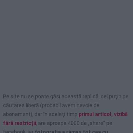
Pe site nu se poate găsi această replică, cel puţin pe
căutarea liberă (probabil avem nevoie de
abonament), dar în acelaţi timp
primul articol, vizibil
fără restricţii
, are aproape 4000 de „share” pe
facebook, iar
fotografia a rămas tot cea cu