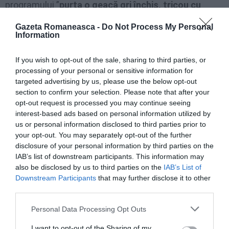
programului ”
purta o geacă gri închis, tricou cu
mâneci scurte de culoare albă și verde pe a cărui
Gazeta Romaneasca -
Do Not Process My Personal
parte anterioară erau imprimați doi câini de talie
Information
mare, blugi murdari cu vopsea și pantofi sport. Are
If you wish to opt-out of the sale, sharing to third parties, or
barbă și un trandafir tatuat pe piept”.
processing of your personal or sensitive information for
targeted advertising by us, please use the below opt-out
Familia lansează un apel comunității: oricine are vești
section to confirm your selection. Please note that after your
opt-out request is processed you may continue seeing
legate de Daniel, poate contacta
carabinierii, soția
interest-based ads based on personal information utilized by
Monica (tel. 393- 2232285) sau fratele Nicolae
us or personal information disclosed to third parties prior to
your opt-out. You may separately opt-out of the further
(389-3422852).
disclosure of your personal information by third parties on the
IAB’s list of downstream participants. This information may
Investigatorii
nu exclud posibilitatea unei plecări
also be disclosed by us to third parties on the
IAB’s List of
voluntare
. Motivul rămâne un mister. În special este
Downstream Participants
that may further disclose it to other
third parties.
ciudat este că nu a vorbit cu nimeni. S-a înțeles
mereu bine cu soția. Cei care îi cunosc asigură că se
Personal Data Processing Opt Outs
iubesc mult. O familie foarte unită distrusă de
I want to opt-out of the Sharing of my