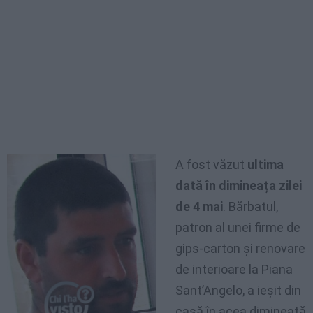
A fost văzut
ultima
dată în dimineața zilei
de 4 mai
. Bărbatul,
patron al unei firme de
gips-carton și renovare
de interioare la Piana
Sant’Angelo, a ieșit din
casă în acea dimineață