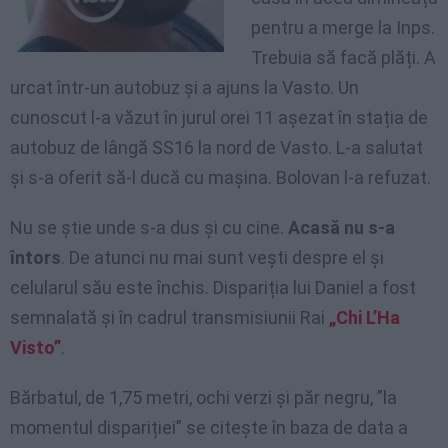
pentru a merge la Inps.
Trebuia să facă plăți. A
urcat într-un autobuz și a ajuns la Vasto. Un
cunoscut l-a văzut în jurul orei 11 așezat în stația de
autobuz de lângă SS16 la nord de Vasto. L-a salutat
și s-a oferit să-l ducă cu mașina. Bolovan l-a refuzat.
Nu se știe unde s-a dus și cu cine.
Acasă nu s-a
întors
. De atunci nu mai sunt vești despre el și
celularul său este închis. Dispariția lui Daniel a fost
semnalată și în cadrul transmisiunii Rai
„Chi L’Ha
Visto”
.
Bărbatul, de 1,75 metri, ochi verzi și păr negru, ”la
momentul dispariției” se citește în baza de data a