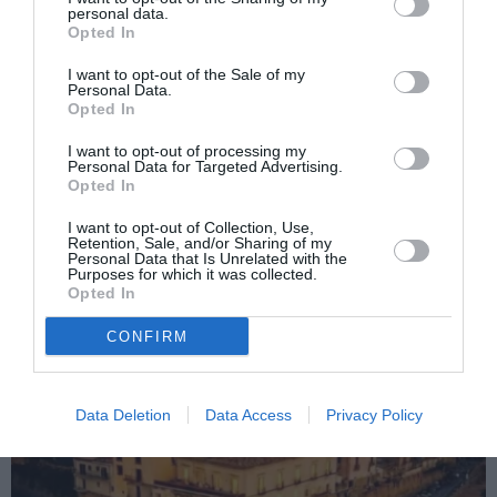
personal data.
misterioasa dispariție.
Opted In
I want to opt-out of the Sale of my
Personal Data.
Articolul anterior
See
Opted In
„Călătorie fără valiză și fără pașaport”
more
I want to opt-out of processing my
Următorul articol
Personal Data for Targeted Advertising.
Opted In
Româncă moartă într-un accident de
circulație lângă Pisa. Soțul, beat la volan.
I want to opt-out of Collection, Use,
Retention, Sale, and/or Sharing of my
Personal Data that Is Unrelated with the
Purposes for which it was collected.
Opted In
AȚI PUTEA DORI DE
ASEMENEA
CONFIRM
Data Deletion
Data Access
Privacy Policy