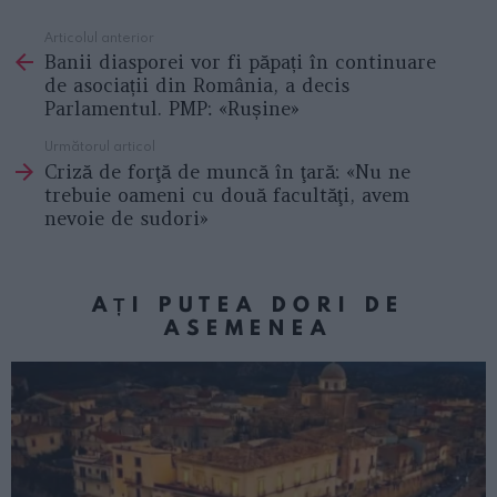
Articolul anterior
See
Banii diasporei vor fi păpați în continuare
more
de asociații din România, a decis
Parlamentul. PMP: «Rușine»
Următorul articol
Criză de forţă de muncă în ţară: «Nu ne
trebuie oameni cu două facultăţi, avem
nevoie de sudori»
AȚI PUTEA DORI DE
ASEMENEA