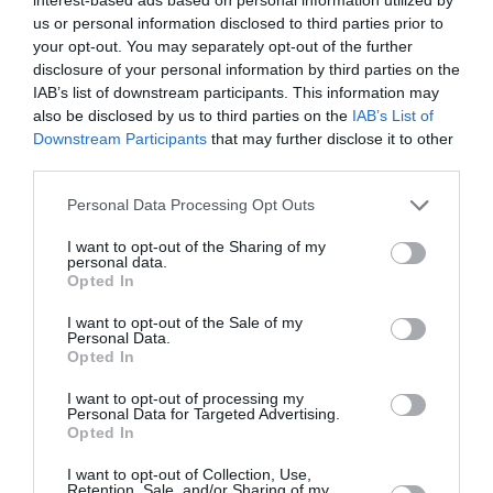
us or personal information disclosed to third parties prior to
emfatic ”eu te hrănesc, plătesc taxele pentru tine,
your opt-out. You may separately opt-out of the further
întoarce-te de unde ai venit, du-te naibii, jegoaso”. Nu
disclosure of your personal information by third parties on the
IAB’s list of downstream participants. This information may
ajută miile de semafoare de pe viale Trastevere pe
also be disclosed by us to third parties on the
IAB’s List of
care le prindem pe toate roșii. Pare un traseu infinit.
Downstream Participants
that may further disclose it to other
Din fericire cearta se mută între ele și alte persoane
third parties.
care mi-au ținut partea (și pe a șoferului în acest
Personal Data Processing Opt Outs
moment). Odată ajunși la capătul de linie, mă ridic
I want to opt-out of the Sharing of my
pentru a mă duce la ieșire și una dintre doamne că
personal data.
Opted In
împinge pentru a sta unde eram eu.
I want to opt-out of the Sale of my
Personal Data.
Înainte de ieșire ea îmi spune ”trebuie să pleci din
Opted In
țara asta” și eu îi răspund ”uitați, cel mai bun răspuns
I want to opt-out of processing my
pe care pot să vi-l dau e un zâmbet. Și apoi rețineți că
Personal Data for Targeted Advertising.
Opted In
dumneavoastră veți părăsi această țară înaintea
I want to opt-out of Collection, Use,
mea”. Când trebuie s-o spui, trebuie.
Retention, Sale, and/or Sharing of my