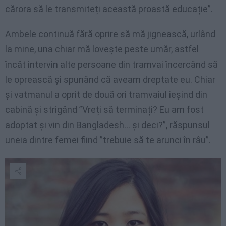
cărora să le transmiteți această proastă educație”.
Ambele continuă fără oprire să mă jignească, urlând
la mine, una chiar mă lovește peste umăr, astfel
încât intervin alte persoane din tramvai încercând să
le oprească și spunând că aveam dreptate eu. Chiar
și vatmanul a oprit de două ori tramvaiul ieșind din
cabină și strigând ”Vreți să terminați? Eu am fost
adoptat și vin din Bangladesh… și deci?”, răspunsul
uneia dintre femei fiind ”trebuie să te arunci în râu”.