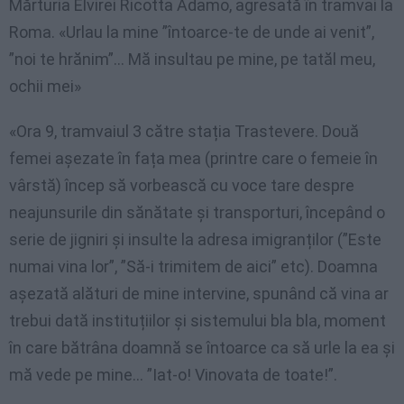
Mărturia Elvirei Ricotta Adamo, agresată în tramvai la
Roma. «Urlau la mine ”întoarce-te de unde ai venit”,
”noi te hrănim”… Mă insultau pe mine, pe tatăl meu,
ochii mei»
«Ora 9, tramvaiul 3 către stația Trastevere. Două
femei așezate în fața mea (printre care o femeie în
vârstă) încep să vorbească cu voce tare despre
neajunsurile din sănătate și transporturi, începând o
serie de jigniri și insulte la adresa imigranților (”Este
numai vina lor”, ”Să-i trimitem de aici” etc). Doamna
așezată alături de mine intervine, spunând că vina ar
trebui dată instituțiilor și sistemului bla bla, moment
în care bătrâna doamnă se întoarce ca să urle la ea și
mă vede pe mine… ”Iat-o! Vinovata de toate!”.