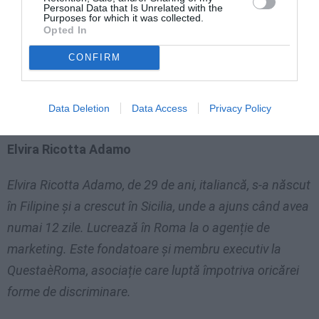
Personal Data that Is Unrelated with the
Purposes for which it was collected.
Acest episod m-a făcut să înțeleg că încă este multă
Opted In
muncă de făcut. Nu va fi de-ajuns legea privind
CONFIRM
cetățenia. Discriminările culturale și sociale sunt
atât de înrădăcinate încât va fi dficil să le extirpăm.
Data Deletion
Data Access
Privacy Policy
Dar vom reuși.
Elvira Ricotta Adamo
Elvira Ricotta Adamo, de 29 de ani, italiancă, s-a născut
în Filipine și a crescut în Sicilia, unde a ajuns când avea
numai 12 zile. Lucrează în Roma la o agenție de
marketing. Este fondatoare și membru executiv la
QuestaèRoma, asociație care luptă împotriva oricărei
forme de discriminare.