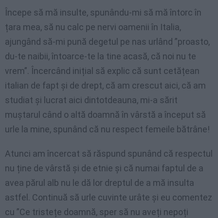
Începe să mă insulte, spunându-mi să mă întorc în
țara mea, să nu calc pe nervi oamenii în Italia,
ajungând să-mi pună degetul pe nas urlând ”proasto,
du-te naibii, întoarce-te la tine acasă, că noi nu te
vrem”. Încercând inițial să explic că sunt cetățean
italian de fapt și de drept, că am crescut aici, că am
studiat și lucrat aici dintotdeauna, mi-a sărit
muștarul când o altă doamnă în vârstă a început să
urle la mine, spunând că nu respect femeile bătrâne!
Atunci am încercat să răspund spunând că respectul
nu ține de vârstă și de etnie și că numai faptul de a
avea părul alb nu le dă lor dreptul de a mă insulta
astfel. Continuă să urle cuvinte urâte și eu comentez
cu ”Ce tristețe doamnă, sper să nu aveți nepoți