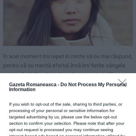
În acel moment îmi repet în minte să nu mai răspund,
pentru că nu merită efortul, însă îmi fierbe sângele
continuând să aud insulte adresate mie, tatălui meu,
ochilor mei. Astfel nu mă mai abțin și strig ”uitați, eu
Gazeta Romaneasca -
Do Not Process My Personal
Information
am crezut mereu că rasa e numai una, cea umană.
Admit că astăzi, cunoscându-vă, încep să-mi pun
If you wish to opt-out of the sale, sharing to third parties, or
unele întrebări, cu siguranță nu pot fi din aceeași rasă
processing of your personal or sensitive information for
targeted advertising by us, please use the below opt-out
cu dumneavoastră”.
section to confirm your selection. Please note that after your
opt-out request is processed you may continue seeing
Nimic. Continuă fără nicio problemă discursul
interest-based ads based on personal information utilized by