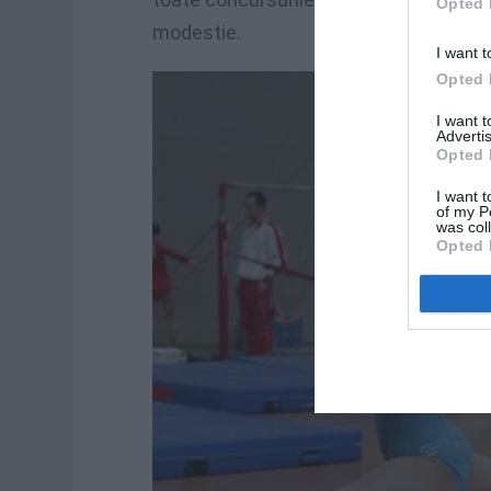
Opted 
modestie.
I want t
Opted 
I want 
Advertis
Opted 
I want t
of my P
was col
Opted 