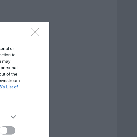
sonal or
ection to
ou may
 personal
out of the
 downstream
B’s List of