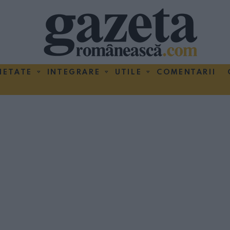
IETATE
INTEGRARE
UTILE
COMENTARII