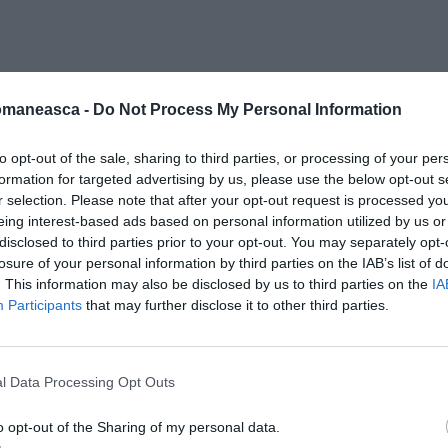
omaneasca -
Do Not Process My Personal Information
to opt-out of the sale, sharing to third parties, or processing of your per
formation for targeted advertising by us, please use the below opt-out s
r selection. Please note that after your opt-out request is processed y
eing interest-based ads based on personal information utilized by us or
disclosed to third parties prior to your opt-out. You may separately opt-
t, aşa cum fac toţi copiii, fel şi fel de
losure of your personal information by third parties on the IAB’s list of
exandra nu făcea altceva decât să merga în
. This information may also be disclosed by us to third parties on the
IA
Participants
that may further disclose it to other third parties.
, prin casă, pe unde apuca… mai mult decât
 toamna din 2012 la un curs de gimnastică, la
ese, unde trăieşte şi studiază.
l Data Processing Opt Outs
mele concursuri
a început să fie premiată
. La
o opt-out of the Sharing of my personal data.
 de aceste succese, dar cu naturaleţe şi