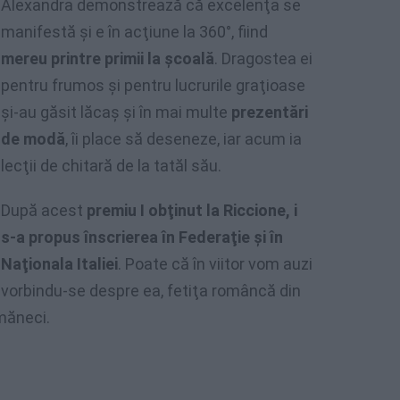
Alexandra demonstrează că excelenţa se
manifestă şi e în acţiune la 360°, fiind
mereu printre primii la şcoală
. Dragostea ei
pentru frumos şi pentru lucrurile graţioase
şi-au găsit lăcaş şi în mai multe
prezentări
de modă
, îi place să deseneze, iar acum ia
lecţii de chitară de la tatăl său.
După acest
premiu I obţinut la Riccione, i
s-a propus înscrierea în Federaţie şi în
Naţionala Italiei
. Poate că în viitor vom auzi
vorbindu-se despre ea, fetiţa româncă din
măneci.