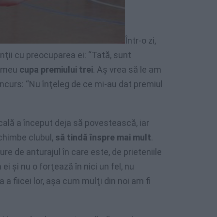
Într-o zi,
inţii cu preocuparea ei: “Tată, sunt
ul meu
cupa premiului trei
. Aş vrea să le am
oncurs: “Nu înţeleg de ce mi-au dat premiul
ală a început deja să povestească, iar
schimbe clubul,
să tindă înspre mai mult
.
 de anturajul în care este, de prieteniile
ei şi nu o forţează în nici un fel, nu
 a fiicei lor, aşa cum mulţi din noi am fi