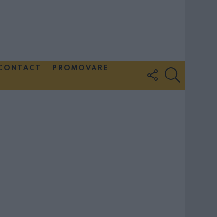
CONTACT
PROMOVARE
FOLLOW
SEARCH
US
Couple Photoshoot Paris