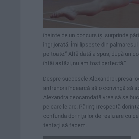
înainte de un concurs îşi surprinde păr
îngrijorată. Îmi lipseşte din palmares
pe toate.” Altă dată a spus, după un c
întâi astăzi, nu am fost perfectă.”
Despre succesele Alexandrei, presa loc
antrenorii încearcă să o convingă să 
Alexandra deocamdată vrea să se bucure
pe care le are. Părinţii respectă dorinţa 
confunda dorinţa lor de realizare cu cea
tentaţi să facem.