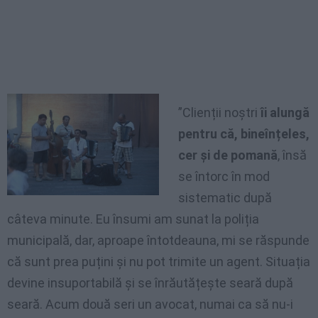
”Clienții noștri
îi alungă
pentru că, bineînțeles,
cer și de pomană
, însă
se întorc în mod
sistematic după
câteva minute. Eu însumi am sunat la poliția
municipală, dar, aproape întotdeauna, mi se răspunde
că sunt prea puțini și nu pot trimite un agent. Situația
devine insuportabilă și se înrăutățește seară după
seară. Acum două seri un avocat, numai ca să nu-i