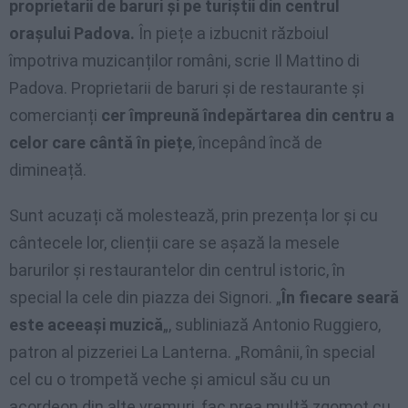
proprietarii de baruri și pe turiștii din centrul
orașului Padova.
În piețe a izbucnit războiul
împotriva muzicanților români, scrie Il Mattino di
Padova. Proprietarii de baruri și de restaurante și
comercianți
cer împreună îndepărtarea din centru a
celor care cântă în piețe
, începând încă de
dimineață.
Sunt acuzați că molestează, prin prezența lor și cu
cântecele lor, clienții care se așază la mesele
barurilor și restaurantelor din centrul istoric, în
special la cele din piazza dei Signori. „
În fiecare seară
este aceeași muzică
„, subliniază Antonio Ruggiero,
patron al pizzeriei La Lanterna. „Românii, în special
cel cu o trompetă veche și amicul său cu un
acordeon din alte vremuri, fac prea multă zgomot cu