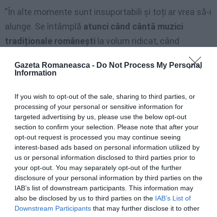
”În alte momente sunt insuportabili și toți ar vrea să-i
alunge. Se întâmplă
atunci când cântă muzici
tradiționale românești
la volum ridicat, când
zgomotul prevalează asupra melodiei”.
Gazeta Romaneasca -
Do Not Process My Personal
Information
În favoarea
muzicienilor este și
If you wish to opt-out of the sale, sharing to third parties, or
processing of your personal or sensitive information for
patronul de la Bottega
targeted advertising by us, please use the below opt-out
del Caffe. „Ce zgomot
section to confirm your selection. Please note that after your
care asurzește
opt-out request is processed you may continue seeing
interest-based ads based on personal information utilized by
urechile?”, se întreabă
us or personal information disclosed to third parties prior to
el, „
clienților mei le place și muzica lor
care se
your opt-out. You may separately opt-out of the further
disclosure of your personal information by third parties on the
inspiră din ritmurile magice și dinamice ale lui Goran
IAB’s list of downstream participants. This information may
Bregovic. După părerea mea nu enervează pe nimeni.
also be disclosed by us to third parties on the
IAB’s List of
Downstream Participants
that may further disclose it to other
Dimpotrivă,
produc bucurie și veselie în întreg