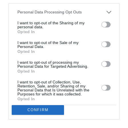
third parties.
centrul
, unde de ani de zile, din păcate, nu mai cântă
Personal Data Processing Opt Outs
nimeni”.
I want to opt-out of the Sharing of my
personal data.
Ce fac cerșetorii din Italia cu banii? Îi investesc în
Opted In
palate în România
I want to opt-out of the Sale of my
Personal Data.
Cum au replicat muzicanții? „Muzica noastră este
Opted In
frumoasă și place tuturor”, susține
Viorel Lupu,
I want to opt-out of processing my
Personal Data for Targeted Advertising.
trompetistul care mereu poartă pe cap o pălărie din
Opted In
paie.
I want to opt-out of Collection, Use,
Retention, Sale, and/or Sharing of my
Personal Data that Is Unrelated with the
Purposes for which it was collected.
Opted In
„Unii dintre noi au
CONFIRM
rămas fără loc de
muncă după ce a fost