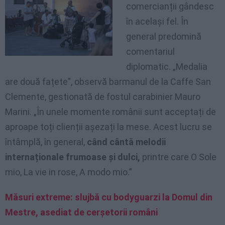
comercianții gândesc
în același fel. În
general predomină
comentariul
diplomatic. „Medalia
are două fațete”, observă barmanul de la Caffe San
Clemente, gestionată de fostul carabinier Mauro
Marini. „În unele momente românii sunt acceptați de
aproape toți clienții așezați la mese. Acest lucru se
întâmplă, în general,
când cântă melodii
internaționale frumoase și dulci,
printre care O Sole
mio, La vie in rose, A modo mio.”
Măsuri extreme: slujbă cu bodyguarzi la Domul din
Mestre, asediat de cerşetorii români