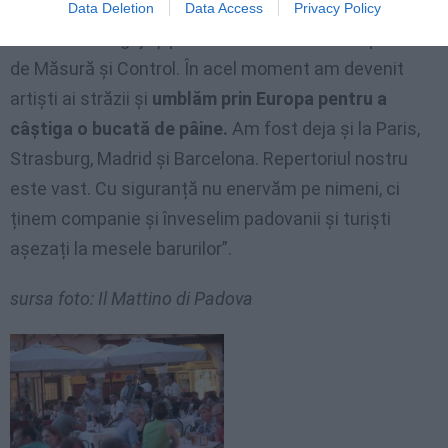
închisă marea fabrică
Data Deletion
Data Access
Privacy Policy
unde eram angajați peste o mie. Se numea Aparate
de Măsură și Control. În acel moment am devenit
artiști ai străzii și
umblăm prin Europa pentru a
câștiga o bucată de pâine.
Am fost deja și la Paris,
Strasburg, Madrid și Barcelona. Repertoriul nostru
este vast. Cu siguranță nu enervăm pe nimeni, ci
ținem companie și înveselim padovanii și turiști
așezați la mesele barurilor”.
sursa foto: Il Mattino di Padova