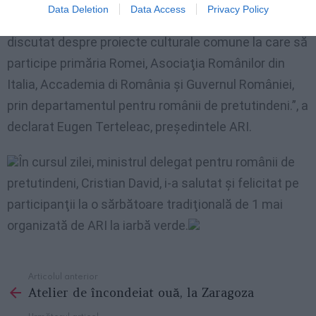
Data Deletion
Data Access
Privacy Policy
comunitatea românească are drept de vot. Am mai
discutat despre proiecte culturale comune la care să
participe primăria Romei, Asociaţia Românilor din
Italia, Accademia di România şi Guvernul României,
prin departamentul pentru românii de pretutindeni.”, a
declarat Eugen Terteleac, preşedintele ARI.
În cursul zilei, ministrul delegat pentru românii de
pretutindeni, Cristian David, i-a salutat şi felicitat pe
participanţii la o sărbătoare tradiţională de 1 mai
organizată de ARI la iarbă verde.
Articolul anterior
See
Atelier de încondeiat ouă, la Zaragoza
more
Următorul articol