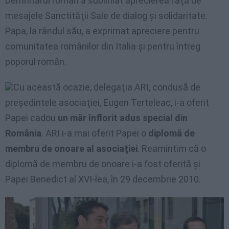
Demnitarul român a subliniat aprecierea faţă de
mesajele Sanctităţii Sale de dialog şi solidaritate.
Papa, la rândul său, a exprimat apreciere pentru
comunitatea românilor din Italia şi pentru întreg
poporul român.
Cu această ocazie, delegaţia ARI, condusă de
preşedintele asociaţiei, Eugen Terteleac, i-a oferit
Papei cadou
un măr înflorit adus special din
România
. ARI i-a mai oferit Papei o
diplomă de
membru de onoare al asociaţiei
. Reamintim că o
diplomă de membru de onoare i-a fost oferită şi
Papei Benedict al XVI-lea, în 29 decembrie 2010.