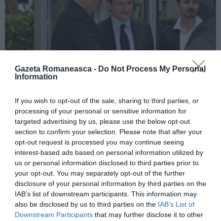
Gazeta Romaneasca -
Do Not Process My Personal
Information
If you wish to opt-out of the sale, sharing to third parties, or
processing of your personal or sensitive information for
Cristian David, Gianni Alemanno şi Federico Rocca
targeted advertising by us, please use the below opt-out
section to confirm your selection. Please note that after your
au discutat despre comunitatea românească din
opt-out request is processed you may continue seeing
Roma
interest-based ads based on personal information utilized by
us or personal information disclosed to third parties prior to
your opt-out. You may separately opt-out of the further
disclosure of your personal information by third parties on the
IAB’s list of downstream participants. This information may
În cursul după-amiezii, membri ai asociaţiei şi
also be disclosed by us to third parties on the
IAB’s List of
ministrul diasporei, Cristian David, s-au întâlnit într-un
Downstream Participants
that may further disclose it to other