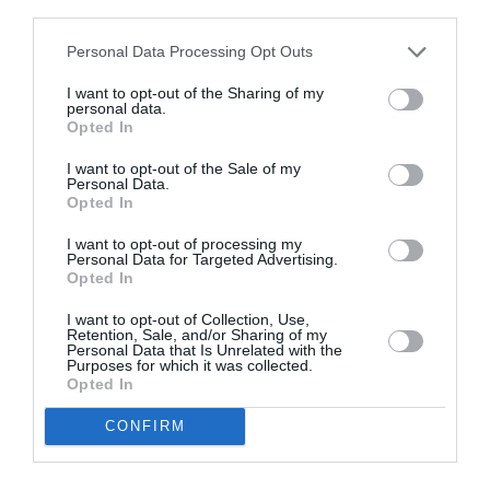
third parties.
cadru informal cu primarul Romei, Gianni Alemanno,
şi consilierul pentru relaţia cu cetăţenii comunitari,
Personal Data Processing Opt Outs
Federico Rocca.
I want to opt-out of the Sharing of my
personal data.
Opted In
I want to opt-out of the Sale of my
Personal Data.
Opted In
I want to opt-out of processing my
Personal Data for Targeted Advertising.
Opted In
I want to opt-out of Collection, Use,
Retention, Sale, and/or Sharing of my
Personal Data that Is Unrelated with the
Purposes for which it was collected.
Opted In
CONFIRM
„Ne-am axat pe discuţii electorale, având în vedere
apropiatele alegeri locale de la Roma, la care