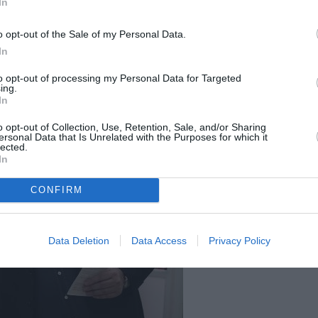
In
o opt-out of the Sale of my Personal Data.
In
 Ceriscioli a obținut în Marche 41%
to opt-out of processing my Personal Data for Targeted
ing.
In
o opt-out of Collection, Use, Retention, Sale, and/or Sharing
ersonal Data that Is Unrelated with the Purposes for which it
lected.
In
CONFIRM
Data Deletion
Data Access
Privacy Policy