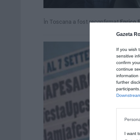
În Toscana a fost reconfirmat
Enrico 
Gazeta R
If you wish 
sensitive in
confirm you
continue se
information 
further disc
participants
Downstream 
Persona
I want t