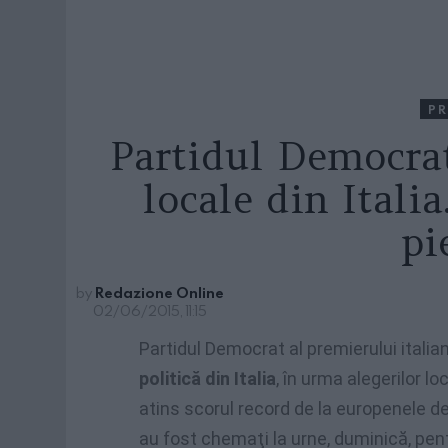
PR
Partidul Democrat
locale din Itali
pi
by
Redazione Online
02/06/2015, 11:15
Partidul Democrat al premierului itali
politică din Italia
, în urma alegerilor l
atins scorul record de la europenele de
au fost chemaţi la urne, duminică, pen