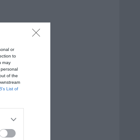
sonal or
ection to
ou may
 personal
out of the
 downstream
B’s List of