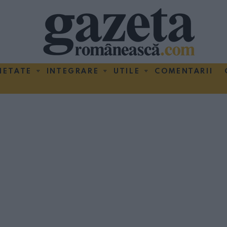
IETATE
INTEGRARE
UTILE
COMENTARII