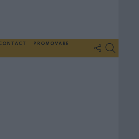
CONTACT
PROMOVARE
FOLLOW
SEARCH
US
Couple Photoshoot Paris