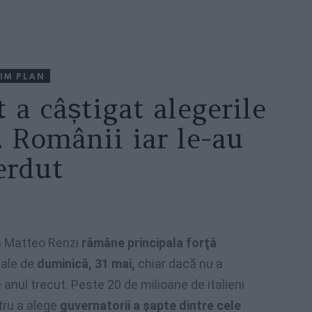
IM PLAN
 a câștigat alegerile
a. Românii iar le-au
erdut
an Matteo Renzi
rămâne principala forţă
ocale de
duminică, 31 mai,
chiar dacă nu a
 anul trecut. Peste 20 de milioane de italieni
tru a alege
guvernatorii a şapte dintre cele