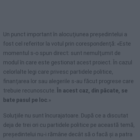
Un punct important în alocuţiunea preşedintelui a
fost cel referitor la votul prin corespondenţă: «Este
momentul s-o spun direct: sunt nemulţumit de
modul în care este gestionat acest proiect. În cazul
celorlalte legi care privesc partidele politice,
finanţarea lor sau alegerile s-au făcut progrese care
trebuie recunoscute.
În acest caz, din păcate, se
bate pasul pe loc
.»
Soluţiile nu sunt încurajatoare. După ce a discutat
deja de trei ori cu partidele politice pe această temă,
preşedintelui nu-i rămâne decât să o facă şi a patra