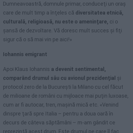
Dumneavoastră, domnule primar, conduceţi un oraş
care de mult timp a înţeles că
diversitatea etnică,
culturală, religioasă, nu este o ameninţare,
ci o
şansă de dezvoltare. Vă doresc mult succes şi fiţi
sigur că o să mai vin pe aici!»
Iohannis emigrant
Apoi Klaus Iohannis
a devenit sentimental,
comparând drumul său cu avionul prezidenţial
şi
protocol zero de la Bucureşti la Milano cu cel făcut
de milioane de români cu mijloace mai puţin luxoase,
cum ar fi autocar, tren, maşină mică etc. «Venind
dinspre ţară spre Italia – pentru a doua oară în
decurs de câteva săptămâni – m-am gândit ce
reprezintă acest drum. Este drumul pe care îl fac