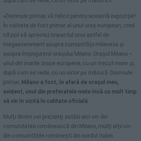
după cum se vede, cu un viitor pe măsură.»
«Domnule primar, vă felicit pentru această expoziţie!
În calitate de fost primar al unui oraş european, cred
că pot să apreciez impactul unui astfel de
megaeveniment asupra comunităţii milaneze şi
asupra împrejurimii oraşului Milano. Oraşul Milano –
unul din marile oraşe europene, cu un trecut mare şi,
după cum se vede, cu un viitor pe măsură. Domnule
primar,
Milano a fost, în afară de oraşul meu,
evident, unul din preferatele mele încă cu mult timp
să vin în vizită în calitate oficială.
Mulţi dintre cei prezenţi astăzi aici vin din
comunitatea românească din Milano, mulţi alţii vin
din comunităţile româneşti din nordul Italiei.