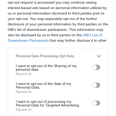
opt-out request is processed you may continue seeing
interest-based ads based on personal information utilized by
us or personal information disclosed to third parties prior to
your opt-out. You may separately opt-out of the further
disclosure of your personal information by third parties on the
IAB’s list of downstream participants. This information may
also be disclosed by us to third parties on the
IAB’s List of
Downstream Participants
that may further disclose it to other
third parties.
Personal Data Processing Opt Outs
Cel mai iubit dintre pământeni
I want to opt-out of the Sharing of my
În aceeaşi notă sentimentală, Iohannis a căutat să
personal data.
Opted In
se justifice pentru lipsa de rezultate de până acum
I want to opt-out of the Sale of my
de la începutul mandatului său.
Cel care i-a scris
Personal Data.
Opted In
discursul prezidenţial se vede că este pasionat de
literatură:
se face o parafrază după expresia foarte
I want to opt-out of processing my
Personal Data for Targeted Advertising.
specială „Timpul nu mai avea răbdare” din „Cel mai
Opted In