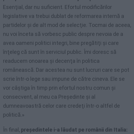
Esenţial, dar nu suficient. Efortul modificărilor
legislative va trebui dublat de reformarea internă a
partidelor și de alt mod de selecţie. Tocmai de aceea,
nu voi înceta să vorbesc public despre nevoia de a
avea oameni politici integri, bine pregătiţi şi care
înţeleg că sunt în serviciul public. Îmi doresc să
readucem onoarea și decenţa în politica
românească. Dar acestea nu sunt lucruri care se pot
scrie într-o lege sau impune de către cineva. Ele se
vor câștiga în timp prin efortul nostru comun și
consecvent, al meu ca Președinte și al
dumneavoastră celor care credeţi într-o altfel de
politică.»
În final,
preşedintele i-a lăudat pe românii din Italia: