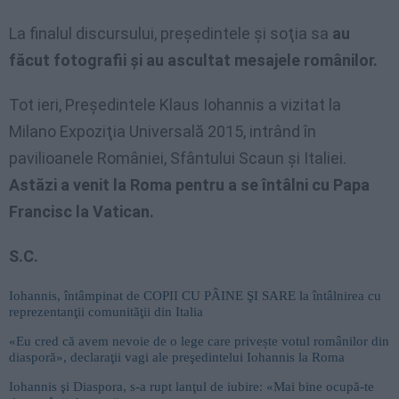
La finalul discursului, preşedintele şi soţia sa
au
făcut fotografii şi au ascultat mesajele românilor.
Tot ieri, Preşedintele Klaus Iohannis a vizitat la
Milano Expoziţia Universală 2015, intrând în
pavilioanele României, Sfântului Scaun şi Italiei.
Astăzi a venit la Roma pentru a se întâlni cu Papa
Francisc la Vatican.
S.C.
Iohannis, întâmpinat de COPII CU PÂINE ŞI SARE la întâlnirea cu
reprezentanţii comunităţii din Italia
«Eu cred că avem nevoie de o lege care privește votul românilor din
diasporă», declaraţii vagi ale preşedintelui Iohannis la Roma
Iohannis şi Diaspora, s-a rupt lanţul de iubire: «Mai bine ocupă-te