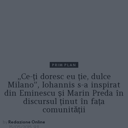
PRIM PLAN
„Ce-ți doresc eu ție, dulce
Milano”, Iohannis s-a inspirat
din Eminescu și Marin Preda în
discursul ținut în fața
comunității
by
Redazione Online
15/05/2015, 9:11