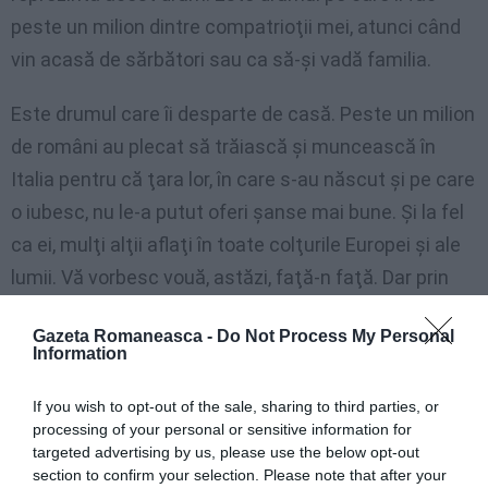
peste un milion dintre compatrioţii mei, atunci când
vin acasă de sărbători sau ca să-și vadă familia.
Este drumul care îi desparte de casă. Peste un milion
de români au plecat să trăiască și muncească în
Italia pentru că ţara lor, în care s-au născut și pe care
o iubesc, nu le-a putut oferi șanse mai bune. Și la fel
ca ei, mulţi alţii aflaţi în toate colţurile Europei și ale
lumii. Vă vorbesc vouă, astăzi, faţă-n faţă. Dar prin
intermediul vostru le vorbesc tuturor acestor
Gazeta Romaneasca -
Do Not Process My Personal
compatrioţi ai noștri.»
Information
If you wish to opt-out of the sale, sharing to third parties, or
processing of your personal or sensitive information for
targeted advertising by us, please use the below opt-out
section to confirm your selection. Please note that after your