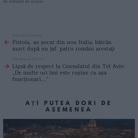
de românii de acasă»
Articolul anterior
See
Pistoia, au șocat din nou Italia: bătrân
more
mort după un jaf, patru români arestaţi
Următorul articol
Lipsă de respect la Consulatul din Tel Aviv:
„De multe ori îmi este rușine cu așa
funcționari…”
AȚI PUTEA DORI DE
ASEMENEA