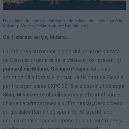
Preşedintele Iohannis s-a îndrăgostit de Italia: a doua vizită va fi la
Milano şi Vatican, întâlnire cu românii din Nord
Ce-ţi doresc eu ţie, Milano…
La întâlnirea cu românii din nordul Italiei organizată
de Consulatul general de la Milano a fost prezent şi
primarul din Milano, Giuliano Pisapia
. Iohannis,
amintind că a fost şi el primar, l-a felicitat pe Pisapia
pentru organizarea EXPO 2015 şi a dezvăluit că
după
Sibiu, Milano este al doilea oraş preferat al său.
Ba
chiar a parafrazat poezia lui Eminescu „Ce-ţi doresc
eu ţie, dulce Românie”, spunând: «Oraşul Milano –
unul din marile oraşe europene, cu un trecut mare şi,