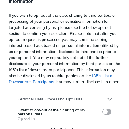
Information
o tabără de romi din capitală
,
întâlniri cu oamenii de
afaceri italieni
dar şi un
spectacol dedicat
If you wish to opt-out of the sale, sharing to third parties, or
processing of your personal or sensitive information for
comunităţii
. Este vorba de
“Romani-romeni”- un
targeted advertising by us, please use the below opt-out
spectacol care va avea loc la Campidoglio,
pe 15
section to confirm your selection. Please note that after your
iunie şi va fi transmis de TVR şi de
Rai Uno a doua zi,
opt-out request is processed you may continue seeing
interest-based ads based on personal information utilized by
pe 16 iunie, seara
”- ne-a mai declarat Ramona
us or personal information disclosed to third parties prior to
Bădescu.
your opt-out. You may separately opt-out of the further
disclosure of your personal information by third parties on the
IAB’s list of downstream participants. This information may
Vom reveni cu detalii
also be disclosed by us to third parties on the
IAB’s List of
Downstream Participants
that may further disclose it to other
Miruna Cajvaneanu
third parties.
Personal Data Processing Opt Outs
Articolul anterior
See
I want to opt-out of the Sharing of my
Drepturile cetăţenilor români aflaţi în
more
personal data.
închisorile italiene
Opted In
Următorul articol