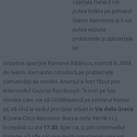
capitala Italiei îl vor
putea întâlni pe primarul
Gianni Alemanno şi îi vor
putea expune
problemele şi doleanţele
lor.
Iniţiativa aparţine Ramonei Bădescu, numită în 2008
de Gianni Alemanno consilieră pe problemele
comunităţii de români. Anunţul a fost făcut prin
intermediul Gazetei Româneşti: “Ii invit pe toţi
românii care vor să-l întâlnească pe primarul Romei
joi, să vină la sediul primăriei situat în
Via della Greca
5
(zona Circo Massimo- Bocca della Verità n.r.),
începând cu ora
17:30.
Sper ca, şi prin intermediul
Gazetei, să afle cât mai mulţi conaţionali care vor