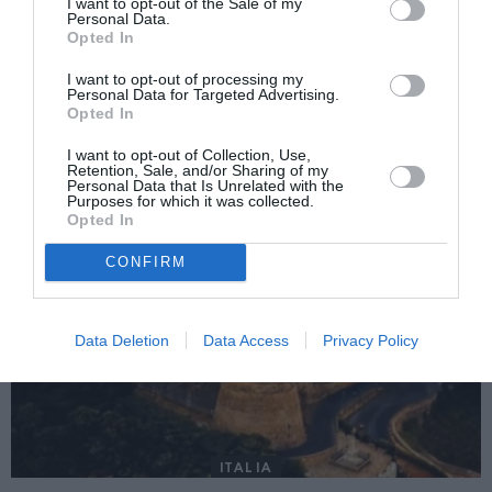
I want to opt-out of the Sale of my
Personal Data.
Monica Bârlădeanu- protagonista unui film
Opted In
italian despre protestele sângeroase din
timpul G8 de la Genova(Video)
I want to opt-out of processing my
Personal Data for Targeted Advertising.
Opted In
AȚI PUTEA DORI DE
I want to opt-out of Collection, Use,
Retention, Sale, and/or Sharing of my
ASEMENEA
Personal Data that Is Unrelated with the
Purposes for which it was collected.
Opted In
CONFIRM
Data Deletion
Data Access
Privacy Policy
ITALIA