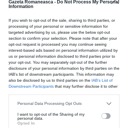
Gazeta Romaneasca -
Do Not Process My Personal
Information
de pretutindeni: Miss Diaspora, Festivalul Calatis şi
simpozionul românilor de pretutindeni, care până
If you wish to opt-out of the sale, sharing to third parties, or
acum s-au organizat ȋn fiecare an la Mangalia. „Anul
processing of your personal or sensitive information for
targeted advertising by us, please use the below opt-out
acesta Roma va fi capitala românilor de
section to confirm your selection. Please note that after your
pretutindeni”, a mai spus Terteleac.
opt-out request is processed you may continue seeing
interest-based ads based on personal information utilized by
Deja au ȋnceput ȋnscrierile pentru preselecţiile Miss
us or personal information disclosed to third parties prior to
your opt-out. You may separately opt-out of the further
Diaspora ȋn Italia. Pentru informaţii, tel. 06.263162,
disclosure of your personal information by third parties on the
info@associazionedeiromeni.it
IAB’s list of downstream participants. This information may
also be disclosed by us to third parties on the
IAB’s List of
Sâmbătă la Assisi – Perugia au participat la
Downstream Participants
that may further disclose it to other
spectacol circa 600 de persoane, duminică la Roma
third parties.
au fost de peste 10 ori mai mulţi, peste 6.000 de
Personal Data Processing Opt Outs
persoane.
I want to opt-out of the Sharing of my
personal data.
Opted In
Articolul anterior