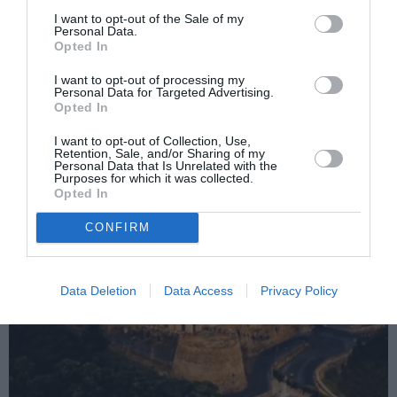
See
Rizea a inventat mărţişorul politic
more
I want to opt-out of the Sale of my
Personal Data.
Opted In
Următorul articol
Stranierii în criză: Diaspora primeşte
I want to opt-out of processing my
mâncare de acasă
Personal Data for Targeted Advertising.
Opted In
I want to opt-out of Collection, Use,
AȚI PUTEA DORI DE
Retention, Sale, and/or Sharing of my
Personal Data that Is Unrelated with the
ASEMENEA
Purposes for which it was collected.
Opted In
CONFIRM
Data Deletion
Data Access
Privacy Policy