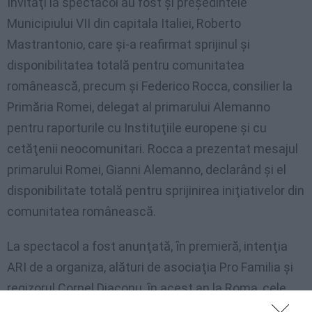
Invitaţi la spectacol au fost şi preşedintele
Municipiului VII din capitala Italiei, Roberto
Mastrantonio, care şi-a reafirmat sprijinul şi
disponibilitatea totală pentru comunitatea
românească, precum şi Federico Rocca, consilier la
Primăria Romei, delegat al primarului Alemanno
pentru raporturile cu Instituţiile europene şi cu
cetăţenii neocomunitari. Rocca a prezentat mesajul
primarului Romei, Gianni Alemanno, declarând şi el
disponibilitate totală pentru sprijinirea iniţiativelor din
comunitatea românească.
La spectacol a fost anunţată, ȋn premieră, intenţia
ARI de a organiza, alături de asociaţia Pro Familia şi
regizorul Cornel Diaconu, ȋn acest an la Roma, cele
trei evenimente devenite tradiţionale pentru românii